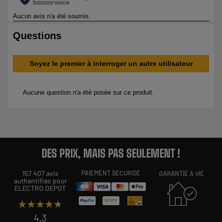
DES PRIX, MAIS PAS SEULEMENT !
157 407 avis
PAIEMENT SÉCURISÉ
GARANTIE À VIE
authentifiés pour
ELECTRO DEPOT
★★★★★
★★★★★
4,3