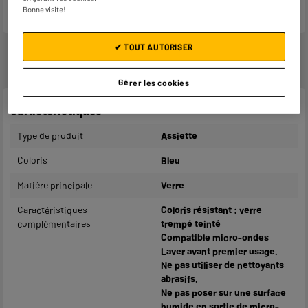
Bonne visite!
✔ TOUT AUTORISER
Gérer les cookies
Caractéristiques
Type de produit
Assiette
Coloris
Bleu
Matière principale
Verre
Caractéristiques
Coloris résistant : verre
complémentaires
trempé teinté
Compatible micro-ondes
Laver avant premier usage.
Ne pas utiliser de nettoyants
abrasifs.
Ne pas poser sur une surface
humide en sortie de micro-