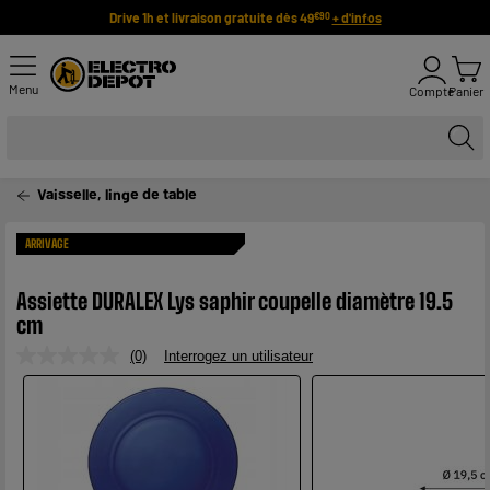
Drive 1h et livraison gratuite dès 49
+ d'infos
€90
Menu
Compte
Panier
Vaisselle, linge de table
ARRIVAGE
Assiette DURALEX Lys saphir coupelle diamètre 19.5
cm
(0)
Interrogez un utilisateur
Aucune
valeur
de
notation.
Lien
sur
la
même