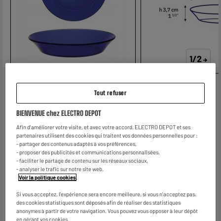
page.
1/2
Tout refuser
Voir les caractéristiques
BIENVENUE chez ELECTRO DEPOT
1
€
Afin d'améliorer votre visite, et avec votre accord, ELECTRO DEPOT et ses
partenaires utilisent des cookies qui traitent vos données personnelles pour :
- partager des contenus adaptés à vos préférences,
- proposer des publicités et communications personnalisées,
- faciliter le partage de contenu sur les réseaux sociaux,
- analyser le trafic sur notre site web.
Voir la politique cookies
.
Si vous acceptez, l'expérience sera encore meilleure, si vous n'acceptez pas,
des cookies statistiques sont déposés afin de réaliser des statistiques
anonymes à partir de votre navigation. Vous pouvez vous opposer à leur dépôt
en gérant vos cookies.