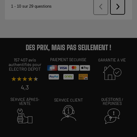
DES PRIX, MAIS PAS SEULEMENT !
157 407 avis
PAIEMENT SÉCURISÉ
GARANTIE À VIE
authentifiés pour
ELECTRO DEPOT
★★★★★
★★★★★
4,3
SERVICE APRÈS-
QUESTIONS /
SERVICE CLIENT
VENTE
RÉPONSES