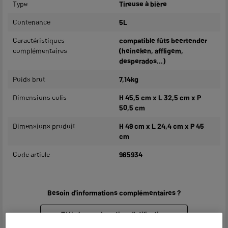
Type
Tireuse à bière
Contenance
5L
Caractéristiques
compatible fûts beertender
complémentaires
(heineken, affligem,
desperados...)
Poids brut
7,14kg
Dimensions colis
H 45,5 cm x L 32,5 cm x P
50,5 cm
Dimensions produit
H 49 cm x L 24,4 cm x P 45
cm
Code article
965934
Besoin d'informations complémentaires ?
Télécharger la notice d'utilisation