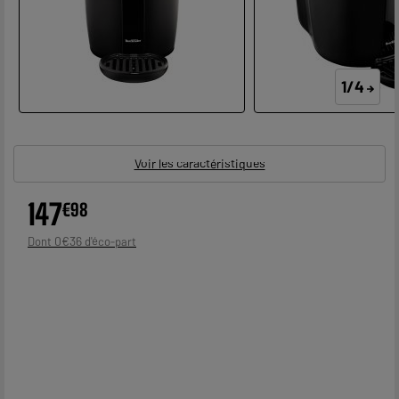
1/4
Voir les caractéristiques
147
€
98
0
€
36
Dont