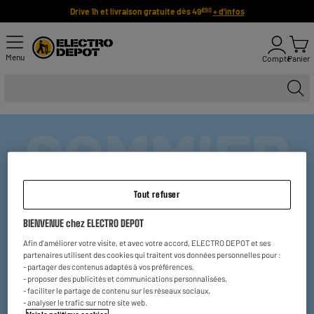
Drive 1h et livraison gratuite dès 49
+ d'infos
€90
Menu
Compte
Panier
Tout refuser
BIENVENUE chez ELECTRO DEPOT
Afin d'améliorer votre visite, et avec votre accord, ELECTRO DEPOT et ses
partenaires utilisent des cookies qui traitent vos données personnelles pour :
- partager des contenus adaptés à vos préférences,
- proposer des publicités et communications personnalisées,
- faciliter le partage de contenu sur les réseaux sociaux,
Désolé, chez nous, pas de sommier…
- analyser le trafic sur notre site web.
On vend plutôt de quoi vous réveiller et
à prix bas !