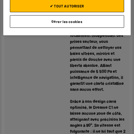
complémentaires
Mobile révolutionne
✔ TOUT AUTORISER
l'entretien de vos vitres en
supprimant la contrainte du fil
Gérer les cookies
à la patte. Grâce à sa station
portable innovante, il devient
totalement indépendant des
prises secteur, vous
permettant de nettoyer vos
baies vitrées, miroirs et
parois de douche avec une
liberté absolue. Alliant
puissance de 5 500 Pa et
intelligence de navigation, il
garantit une clarté cristalline
sans aucun effort.
Grâce à son design carré
optimisé, le Dreame C1 ne
laisse aucune zone de côté,
atteignant avec précision les
angles à 90°. Sa vitesse est
fulgurante : il ne lui faut que 2