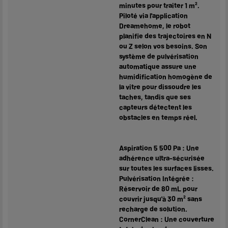
minutes pour traiter 1 m².
Piloté via l'application
Dreamehome, le robot
planifie des trajectoires en N
ou Z selon vos besoins. Son
système de pulvérisation
automatique assure une
humidification homogène de
la vitre pour dissoudre les
taches, tandis que ses
capteurs détectent les
obstacles en temps réel.
Aspiration 5 500 Pa : Une
adhérence ultra-sécurisée
sur toutes les surfaces lisses.
Pulvérisation Intégrée :
Réservoir de 80 mL pour
couvrir jusqu'à 30 m² sans
recharge de solution.
CornerClean : Une couverture