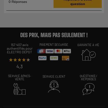
DES PRIX, MAIS PAS SEULEMENT !
157 407 avis
PAIEMENT SÉCURISÉ
GARANTIE À VIE
authentifiés pour
ELECTRO DEPOT
★★★★★
★★★★★
4,3
SERVICE APRÈS-
QUESTIONS /
SERVICE CLIENT
VENTE
RÉPONSES