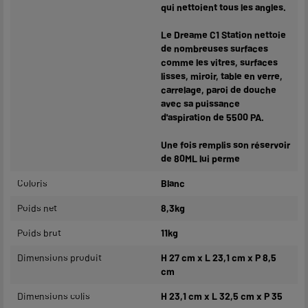
qui nettoient tous les angles.
Le Dreame C1 Station nettoie
de nombreuses surfaces
comme les vitres, surfaces
lisses, miroir, table en verre,
carrelage, paroi de douche
avec sa puissance
d'aspiration de 5500 PA.
Une fois remplis son réservoir
de 80ML lui perme
Coloris
Blanc
Poids net
8,3kg
Poids brut
11kg
Dimensions produit
H 27 cm x L 23,1 cm x P 8,5
cm
Dimensions colis
H 23,1 cm x L 32,5 cm x P 35