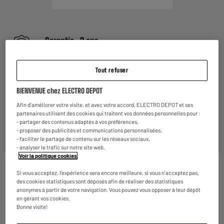
Garantie :
2 ans
Jusqu'en
août 2028
Tout refuser
Reprise de votre ancien appareil
C'est
gratuit !
En savoir +
BIENVENUE chez ELECTRO DEPOT
ELECTROSÛR
Afin d'améliorer votre visite, et avec votre accord, ELECTRO DEPOT et ses
Une assurance à vie à partir de
6€/mois
pour couvrir les
partenaires utilisent des cookies qui traitent vos données personnelles pour :
- partager des contenus adaptés à vos préférences,
appareils de votre foyer achetés chez nous ou ailleurs.
- proposer des publicités et communications personnalisées,
En savoir +
- faciliter le partage de contenu sur les réseaux sociaux,
- analyser le trafic sur notre site web.
Voir la politique cookies
.
Caractéristiques
Si vous acceptez, l'expérience sera encore meilleure, si vous n'acceptez pas,
des cookies statistiques sont déposés afin de réaliser des statistiques
Marque
DREAME
anonymes à partir de votre navigation. Vous pouvez vous opposer à leur dépôt
en gérant vos cookies.
Type de produit
Nettoyeur vitres
Bonne visite!
Caractéristiques
Le Dreame C1 avec Station