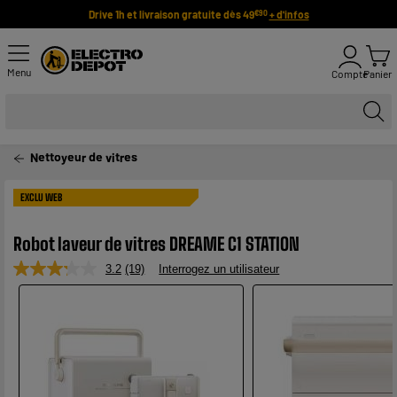
Drive 1h et livraison gratuite dès 49
+ d'infos
€90
Menu
Compte
Panier
Nettoyeur de vitres
EXCLU WEB
Robot laveur de vitres DREAME C1 STATION
3.2
(19)
Interrogez un utilisateur
Lire
19
avis.
Lien
sur
la
même
page.