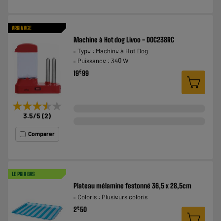
ARRIVAGE
Machine à Hot dog Livoo - DOC238RC
Type : Machine à Hot Dog
Puissance : 340 W
€
19
99
★★★★★
★★★★★
3.5
/5
(
2
)
Comparer
LE PRIX BAS
Plateau mélamine festonné 36,5 x 28,5cm
Coloris : Plusieurs coloris
€
2
50