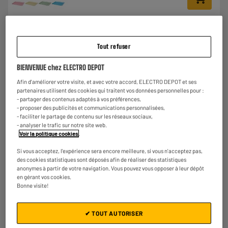
Comparer
Tout refuser
BIENVENUE chez ELECTRO DEPOT
Afin d'améliorer votre visite, et avec votre accord, ELECTRO DEPOT et ses
ARRIVAGE
partenaires utilisent des cookies qui traitent vos données personnelles pour :
Distributeur de croquettes connecté PAWZZ avec
- partager des contenus adaptés à vos préférences,
caméra et fontaine à eau
- proposer des publicités et communications personnalisées,
- faciliter le partage de contenu sur les réseaux sociaux,
€
69
90
- analyser le trafic sur notre site web.
Voir la politique cookies
.
Si vous acceptez, l'expérience sera encore meilleure, si vous n'acceptez pas,
Comparer
des cookies statistiques sont déposés afin de réaliser des statistiques
anonymes à partir de votre navigation. Vous pouvez vous opposer à leur dépôt
en gérant vos cookies.
Bonne visite!
✔ TOUT AUTORISER
LE PRIX BAS
Lecteur de Cartes 6 en 1 Edenwood USB-A / USB-C /