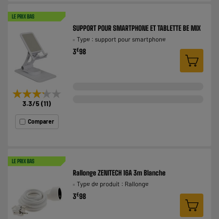
LE PRIX BAS
SUPPORT POUR SMARTPHONE ET TABLETTE BE MIX
Type : support pour smartphone
€
3
98
★★★★★
★★★★★
3.3
/5
(
11
)
Comparer
LE PRIX BAS
Rallonge ZENITECH 16A 3m Blanche
Type de produit : Rallonge
€
3
98