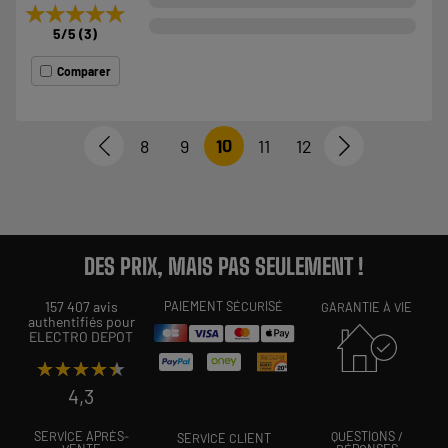
★★★★★
★★★★★
5
/5
(
3
)
Comparer
8
9
10
11
12
DES PRIX, MAIS PAS SEULEMENT !
157 407 avis
PAIEMENT SÉCURISÉ
GARANTIE À VIE
authentifiés pour
ELECTRO DEPOT
★★★★★
★★★★★
4,3
SERVICE APRÈS-
QUESTIONS /
SERVICE CLIENT