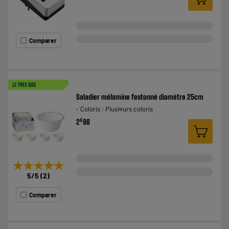
Comparer
LE PRIX BAS
Saladier mélamine festonné diamètre 25cm
Coloris : Plusieurs coloris
€
2
98
★★★★★
★★★★★
5
/5
(
2
)
Comparer