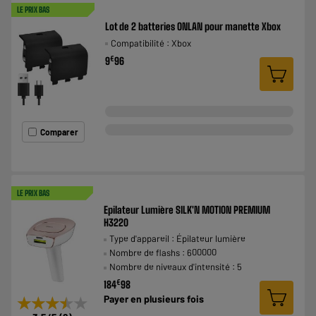
LE PRIX BAS
Lot de 2 batteries ONLAN pour manette Xbox
Compatibilité : Xbox
€
9
96
Comparer
LE PRIX BAS
Epilateur Lumière SILK'N MOTION PREMIUM
H3220
Type d'appareil : Épilateur lumière
Nombre de flashs : 600000
Nombre de niveaux d'intensité : 5
€
184
98
Payer en
plusieurs fois
★★★★★
★★★★★