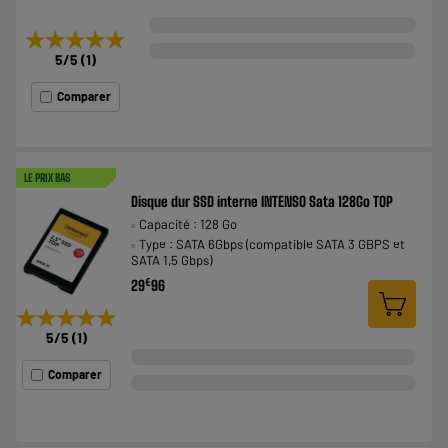
★★★★★
★★★★★
5
/5
(
1
)
Comparer
LE PRIX BAS
Disque dur SSD interne INTENSO Sata 128Go TOP
Capacité : 128 Go
Type : SATA 6Gbps (compatible SATA 3 GBPS et
SATA 1,5 Gbps)
€
29
96
★★★★★
★★★★★
5
/5
(
1
)
Comparer