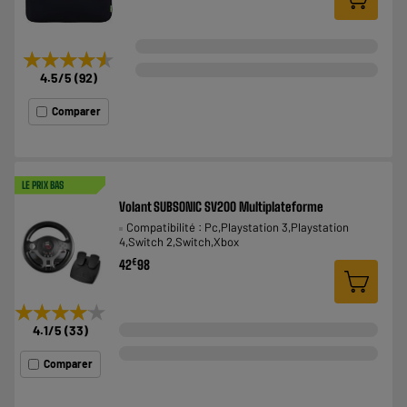
★★★★★
★★★★★
4.5
/5
(
92
)
Comparer
LE PRIX BAS
Volant SUBSONIC SV200 Multiplateforme
Compatibilité : Pc,Playstation 3,Playstation
4,Switch 2,Switch,Xbox
€
42
98
★★★★★
★★★★★
4.1
/5
(
33
)
Comparer