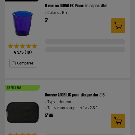
6 verres DURALEX Picardie saphir 31cl
Coloris : Bleu
€
3
★★★★★
★★★★★
4.9
/5
(
18
)
Comparer
LE PRIX BAS
Housse MOBILIS pour disque dur 2'5
Type : Housse
Taille disque supportée : 2,5 "
€
5
96
★★★★★
★★★★★