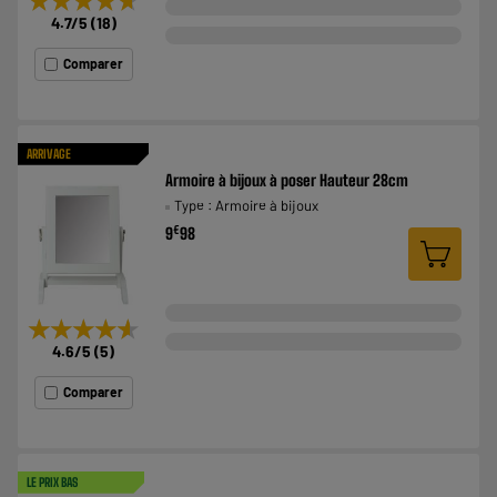
4.7
/5
(
18
)
Comparer
ARRIVAGE
Armoire à bijoux à poser Hauteur 28cm
Type : Armoire à bijoux
€
9
98
★★★★★
★★★★★
4.6
/5
(
5
)
Comparer
LE PRIX BAS