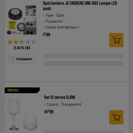
Spot lumière JE CHERCHE UNE IDEE Lampe LED
push
Type : Spot
Puissance :
Classe énergétique :
€
1
98
★★★★★
★★★★★
2.6
/5
(
9
)
Comparer
ARRIVAGE
Set 12 verres ELAYA
Coloris : Transparent
€
14
99