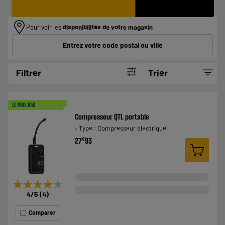
Pour voir les
disponibilités de votre magasin
Entrez votre code postal ou ville
Filtrer
Trier
LE PRIX BAS
Compresseur QTL portable
Type : Compresseur électrique
€
27
93
★★★★★
★★★★★
4
/5
(
4
)
Comparer