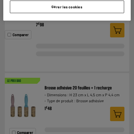
Micro USB – SD, Micro SD, USB 3.0
Gérer les cookies
Type : Lecteur de carte
Compatibilité : UNIVERSEL
€
7
98
Comparer
LE PRIX BAS
Brosse adhésive 20 feuilles + 1 recharge
Dimensions : H 23 cm x L 4,5 cm x P 4,4 cm
Type de produit : Brosse adhésive
€
1
48
Comparer