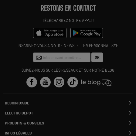
RESTONS EN CONTACT
TÉLÉCHARGEZ NOTRE APPLI !
INSCRIVEZ-VOUS À NOTRE NEWSLETTER PERSONNALISÉE
OK
SUIVEZ-NOUS SUR LES RÉSEAUX ET SUR NOTRE BLOG
BESOIN D'AIDE
Contactez-nous
ELECTRO DEPOT
Suivre ma commande
Modifier ou annuler ma commande
PRODUITS & CONSEILS
SAV
Qui sommes nous ?
Nos marques
Payer en plusieurs fois
INFOS LÉGALES
Rejoignez-nous !
Les avis du site