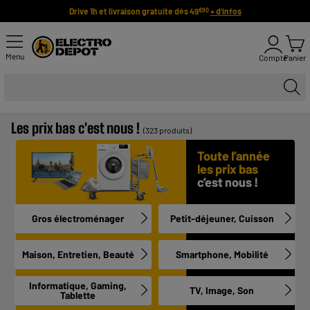
Drive 1h et livraison gratuite dès 49
+ d'infos
€90
Menu
Compte
Panier
Les prix bas c'est nous !
(323 produits)
Gros électroménager
Petit-déjeuner, Cuisson
Maison, Entretien, Beauté
Smartphone, Mobilité
Informatique, Gaming,
TV, Image, Son
Tablette