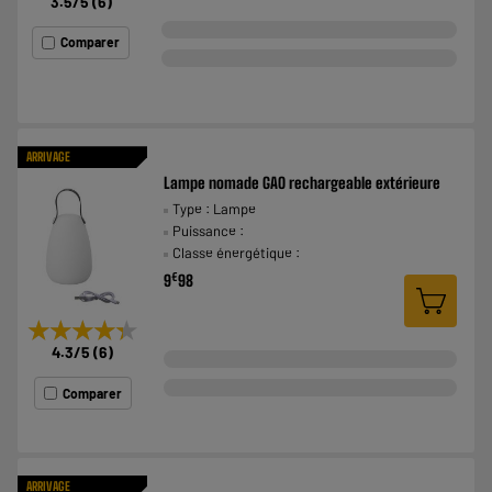
3.5
/5
(
6
)
Comparer
ARRIVAGE
Lampe nomade GAO rechargeable extérieure
Type : Lampe
Puissance :
Classe énergétique :
€
9
98
★★★★★
★★★★★
4.3
/5
(
6
)
Comparer
ARRIVAGE