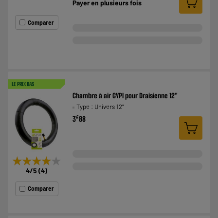
Payer en
plusieurs fois
Comparer
LE PRIX BAS
Chambre à air GYPI pour Draisienne 12"
Type : Univers 12"
€
3
88
★★★★★
★★★★★
4
/5
(
4
)
Comparer