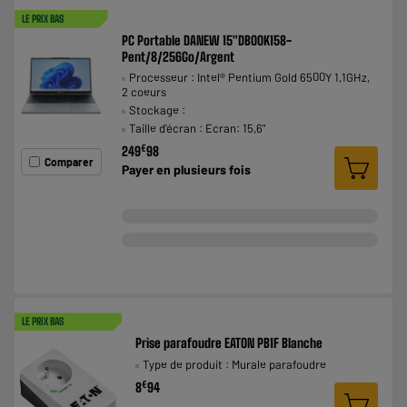
LE PRIX BAS
PC Portable DANEW 15"DBOOK158-
Pent/8/256Go/Argent
Processeur : Intel® Pentium Gold 6500Y 1,1GHz,
2 coeurs
Stockage :
Taille d'écran : Ecran: 15,6"
€
249
98
Comparer
Payer en
plusieurs fois
LE PRIX BAS
Prise parafoudre EATON PB1F Blanche
Type de produit : Murale parafoudre
€
8
94