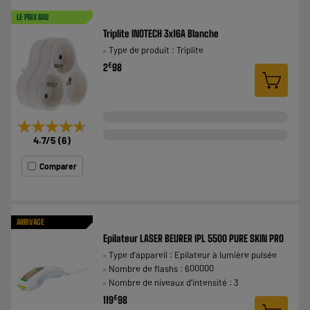
LE PRIX BAS
Triplite INOTECH 3x16A Blanche
Type de produit : Triplite
€
2
98
★★★★★
★★★★★
4.7
/5
(
6
)
Comparer
ARRIVAGE
Epilateur LASER BEURER IPL 5500 PURE SKIN PRO
Type d'appareil : Epilateur à lumière pulsée
Nombre de flashs : 600000
Nombre de niveaux d'intensité : 3
€
119
98