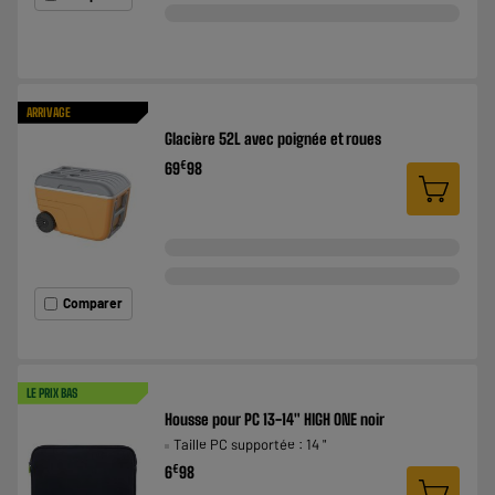
ARRIVAGE
Glacière 52L avec poignée et roues
€
69
98
Comparer
LE PRIX BAS
Housse pour PC 13-14" HIGH ONE noir
Taille PC supportée : 14 "
€
6
98