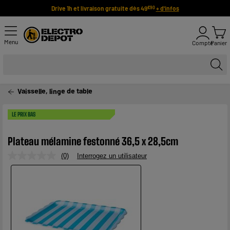
Drive 1h et livraison gratuite dès 49
+ d'infos
€90
Menu
Compte
Panier
Vaisselle, linge de table
LE PRIX BAS
Plateau mélamine festonné 36,5 x 28,5cm
(0)
Interrogez un utilisateur
Aucune
valeur
de
notation.
Lien
sur
la
même
page.