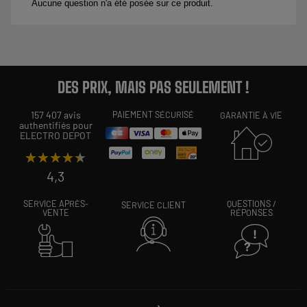
DES PRIX, MAIS PAS SEULEMENT !
157 407 avis
PAIEMENT SÉCURISÉ
GARANTIE À VIE
authentifiés pour
ELECTRO DEPOT
★★★★★
★★★★★
4,3
SERVICE APRÈS-
QUESTIONS /
SERVICE CLIENT
VENTE
RÉPONSES