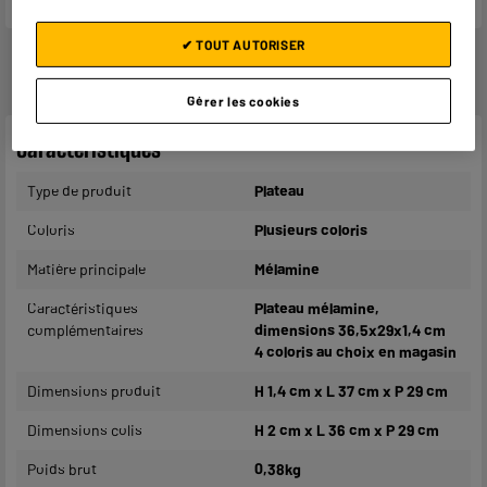
✔ TOUT AUTORISER
Gérer les cookies
Caractéristiques
Type de produit
Plateau
Coloris
Plusieurs coloris
Matière principale
Mélamine
Caractéristiques
Plateau mélamine,
complémentaires
dimensions 36,5x29x1,4 cm
4 coloris au choix en magasin
Dimensions produit
H 1,4 cm x L 37 cm x P 29 cm
Dimensions colis
H 2 cm x L 36 cm x P 29 cm
Poids brut
0,38kg