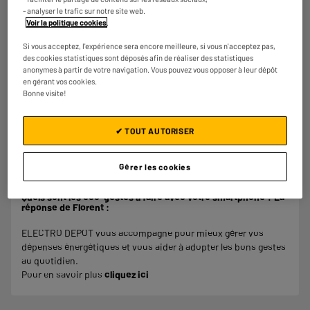
- analyser le trafic sur notre site web.
Voir la politique cookies
.
Si vous acceptez, l'expérience sera encore meilleure, si vous n'acceptez pas,
IA
des cookies statistiques sont déposés afin de réaliser des statistiques
anonymes à partir de votre navigation. Vous pouvez vous opposer à leur dépôt
Intelligence artificielle intégrée
en gérant vos cookies.
Bonne visite!
✔ TOUT AUTORISER
Gérer les cookies
Quels sont les éco-gestes à faire avec votre smartphone ? La
réponse de Florent :
ELECTRO DEPOT vous accompagne pour mieux gérer vos
dépenses énergétiques et vous aider à adopter les bons gestes
au quotidien.
Pour en savoir plus
cliquez ici