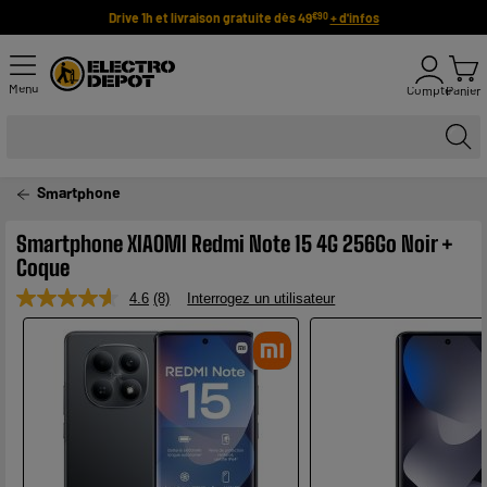
Drive 1h et livraison gratuite dès 49
+ d'infos
€90
Menu
Compte
Panier
Smartphone
Smartphone XIAOMI Redmi Note 15 4G 256Go Noir +
Coque
4.6
(8)
Interrogez un utilisateur
Lire
8
avis.
Lien
sur
la
même
page.