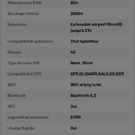
Mémoire vive RAM
8Go
Stockage interne
256Go
Extension
Extensible via port MicroSD
jusqu'à 2To
Compatibilité opérateurs
Tout opérateur
Réseau
4G
Type de carte SIM
Nano, Micro
Compatibilité GPS
GPS,GLONASS,GALILEO,BDS
WiFi
WiFi a/b/g/n/ac
Bluetooth
Bluetooth 5.3
NFC
Oui
Capacité de la batterie
6 000
Charge Rapide
Oui