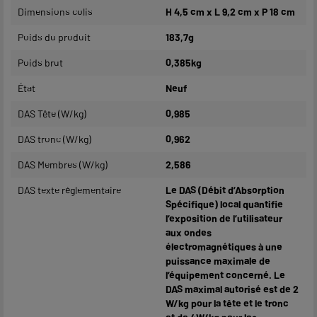
Dimensions colis
H 4,5 cm x L 9,2 cm x P 18 cm
Poids du produit
183,7g
Poids brut
0,385kg
État
Neuf
DAS Tête (W/kg)
0,985
DAS tronc (W/kg)
0,962
DAS Membres (W/kg)
2,586
DAS texte réglementaire
Le DAS (Débit d’Absorption
Spécifique) local quantifie
l’exposition de l’utilisateur
aux ondes
électromagnétiques à une
puissance maximale de
l’équipement concerné. Le
DAS maximal autorisé est de 2
W/kg pour la tête et le tronc