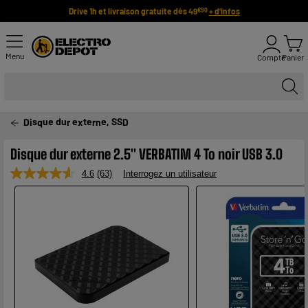
Drive 1h et livraison gratuite dès 49
+ d'infos
€90
Menu
Compte
Panier
Disque dur externe, SSD
Disque dur externe 2.5" VERBATIM 4 To noir USB 3.0
4.6
(63)
Interrogez un utilisateur
Lire
63
avis.
Lien
sur
la
même
page.