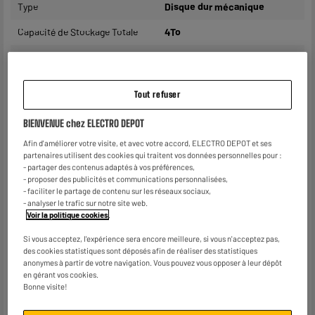
Type
Disque dur mécanique
Capacité de Stockage Totale
4To
Connectique
USB 3.0
Wifi
Non
Tout refuser
Compatibilité logicielle
Windows 8, Windows 7,
Windows 10, Mac OS
BIENVENUE chez ELECTRO DEPOT
Afin d'améliorer votre visite, et avec votre accord, ELECTRO DEPOT et ses
Matière principale
Plastique
partenaires utilisent des cookies qui traitent vos données personnelles pour :
- partager des contenus adaptés à vos préférences,
Coloris
Noir
- proposer des publicités et communications personnalisées,
- faciliter le partage de contenu sur les réseaux sociaux,
Accessoires.
-
- analyser le trafic sur notre site web.
Voir la politique cookies
.
Reconditionné
Non
Si vous acceptez, l'expérience sera encore meilleure, si vous n'acceptez pas,
Dimensions produit
H 80 mm x L 118 mm x P 20
des cookies statistiques sont déposés afin de réaliser des statistiques
mm
anonymes à partir de votre navigation. Vous pouvez vous opposer à leur dépôt
en gérant vos cookies.
Dimensions colis
H 17 cm x L 14 cm x P 24 cm
Bonne visite!
Poids net
0,17kg