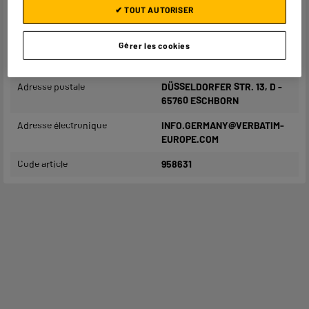
✔ TOUT AUTORISER
Poids brut
0,21kg
Gérer les cookies
Nom du fabricant, raison
VERBATIM GMBH
sociale ou marque déposée
Adresse postale
DÜSSELDORFER STR. 13, D -
65760 ESCHBORN
Adresse électronique
INFO.GERMANY@VERBATIM-
EUROPE.COM
Code article
958631