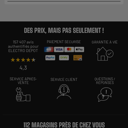
DES PRIX, MAIS PAS SEULEMENT !
157 407 avis
PAIEMENT SÉCURISÉ
GARANTIE À VIE
authentifiés pour
ELECTRO DEPOT
★★★★★
★★★★★
4,3
SERVICE APRÈS-
QUESTIONS /
SERVICE CLIENT
VENTE
RÉPONSES
112 MAGASINS PRÈS DE CHEZ VOUS