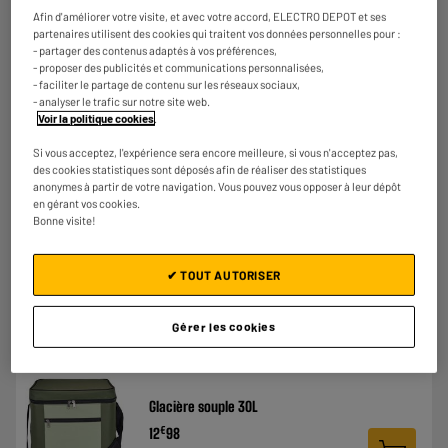
Afin d'améliorer votre visite, et avec votre accord, ELECTRO DEPOT et ses
partenaires utilisent des cookies qui traitent vos données personnelles pour :
- partager des contenus adaptés à vos préférences,
- proposer des publicités et communications personnalisées,
- faciliter le partage de contenu sur les réseaux sociaux,
LE PRIX BAS
- analyser le trafic sur notre site web.
Glacière 25L + fontaine boisson 4L
Voir la politique cookies
.
€
22
98
Si vous acceptez, l'expérience sera encore meilleure, si vous n'acceptez pas,
des cookies statistiques sont déposés afin de réaliser des statistiques
anonymes à partir de votre navigation. Vous pouvez vous opposer à leur dépôt
en gérant vos cookies.
Bonne visite!
★★★★★
★★★★★
5
/5
(
3
)
✔ TOUT AUTORISER
Comparer
Gérer les cookies
Glacière souple 30L
€
12
98