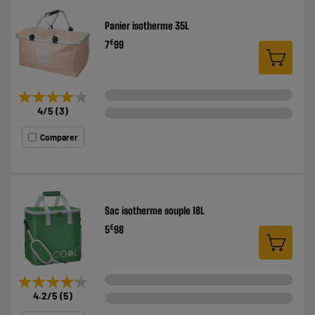
Panier isotherme 35L
€
7
99
★★★★★
★★★★★
4
/5
(
3
)
Comparer
Sac isotherme souple 18L
€
5
98
★★★★★
★★★★★
4.2
/5
(
5
)