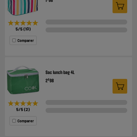
1
98
★★★★★
★★★★★
5
/5
(
10
)
Comparer
Sac lunch bag 4L
€
2
98
★★★★★
★★★★★
5
/5
(
2
)
Comparer