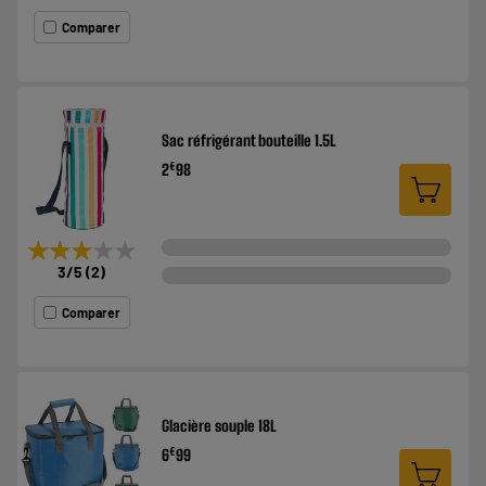
Comparer
Sac réfrigérant bouteille 1.5L
€
2
98
★★★★★
★★★★★
3
/5
(
2
)
Comparer
Glacière souple 18L
€
6
99