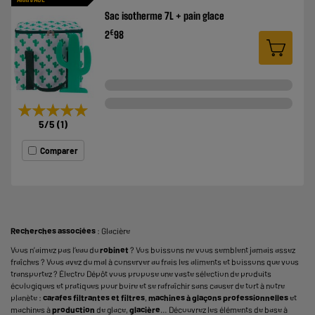
Sac isotherme 7L + pain glace
€
2
98
★★★★★
★★★★★
5
/5
(
1
)
Comparer
Recherches associées
:
Glacière
Vous n’aimez pas l’eau du
robinet
? Vos boissons ne vous semblent jamais assez
fraîches ? Vous avez du mal à conserver au frais les aliments et boissons que vous
transportez ? Électro Dépôt vous propose une vaste sélection de produits
écologiques et pratiques pour boire et se rafraîchir sans causer de tort à notre
planète :
carafes filtrantes et filtres
,
machines à glaçons professionnelles
et
machines à
production
de glace,
glacière
… Découvrez les éléments de base à