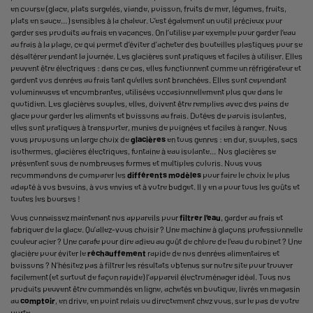
en course (glace, plats surgelés, viande, poisson, fruits de mer, légumes, fruits,
plats en sauce…) sensibles à la chaleur. C’est également un outil précieux pour
garder ses produits au frais en vacances. On l’utilise par exemple pour garder l’eau
au frais à la plage, ce qui permet d’éviter d’acheter des bouteilles plastiques pour se
désaltérer pendant la journée. Les glacières sont pratiques et faciles à utiliser. Elles
peuvent être électriques : dans ce cas, elles fonctionnent comme un réfrigérateur et
gardent vos denrées au frais tant qu’elles sont branchées. Elles sont cependant
volumineuses et encombrantes, utilisées occasionnellement plus que dans le
quotidien. Les glacières souples, elles, doivent être remplies avec des pains de
glace pour garder les aliments et boissons au frais. Dotées de parois isolantes,
elles sont pratiques à transporter, munies de poignées et faciles à ranger. Nous
vous proposons un large choix de
glacières
en tous genres : en dur, souples, sacs
isothermes, glacières électriques, fontaine à eau isolante… Nos glacières se
présentent sous de nombreuses formes et multiples coloris. Nous vous
recommandons de comparer les
différents modèles
pour faire le choix le plus
adapté à vos besoins, à vos envies et à votre budget. Il y en a pour tous les goûts et
toutes les bourses !
Vous connaissez maintenant nos appareils pour
filtrer l’eau
, garder au frais et
fabriquer de la glace. Qu’allez-vous choisir ? Une machine à glaçons professionnelle
couleur acier ? Une carafe pour dire adieu au goût de chlore de l’eau du robinet ? Une
glacière pour éviter le
réchauffement
rapide de nos denrées alimentaires et
boissons ? N’hésitez pas à filtrer les résultats obtenus sur notre site pour trouver
facilement (et surtout de façon rapide) l’appareil électroménager idéal. Tous nos
produits peuvent être commandés en ligne, achetés en boutique, livrés en magasin
au
comptoir
, en drive, en point relais ou directement chez vous, sur le pas de votre
porte.