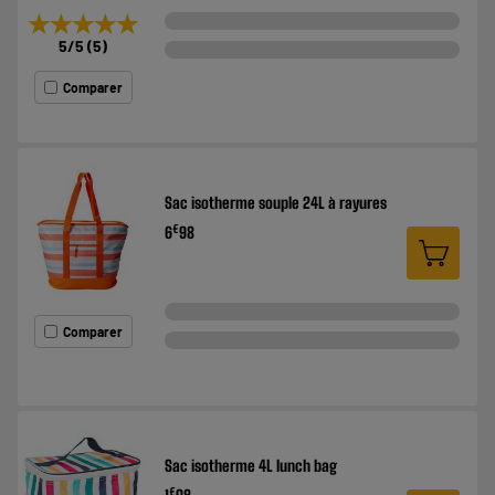
★★★★★
★★★★★
5
/5
(
5
)
Comparer
Sac isotherme souple 24L à rayures
€
6
98
Comparer
Sac isotherme 4L lunch bag
€