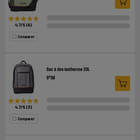
★★★★★
★★★★★
4.7
/5
(
6
)
Comparer
Sac à dos isotherme 20L
€
9
98
★★★★★
★★★★★
4.7
/5
(
3
)
Comparer