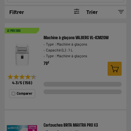
Filtrer
Trier
LE PRIX BAS
Machine à glaçons VALBERG VL-ICM20W
Type : Machine à glaçons
Capacité (L) : 1 L
Type : Machine à glaçons
€
79
★★★★★
★★★★★
4.3
/5
(
156
)
Comparer
Cartouches BRITA MAXTRA PRO X3