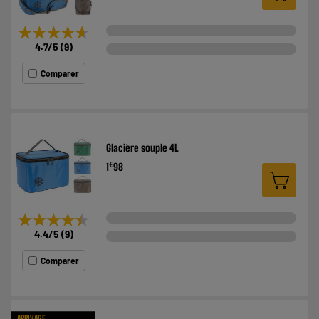
★★★★★
★★★★★
4.7
/5
(
9
)
Comparer
Glacière souple 4L
€
1
98
★★★★★
★★★★★
4.4
/5
(
9
)
Comparer
ARRIVAGE