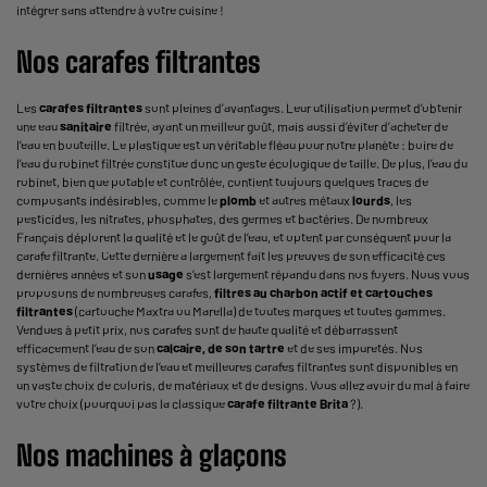
intégrer sans attendre à votre cuisine !
Nos carafes filtrantes
Les
carafes filtrantes
sont pleines d’avantages. Leur utilisation permet d’obtenir
une eau
sanitaire
filtrée, ayant un meilleur goût, mais aussi d’éviter d’acheter de
l’eau en bouteille. Le plastique est un véritable fléau pour notre planète : boire de
l’eau du robinet filtrée constitue donc un geste écologique de taille. De plus, l’eau du
robinet, bien que potable et contrôlée, contient toujours quelques traces de
composants indésirables, comme le
plomb
et autres métaux
lourds
, les
pesticides, les nitrates, phosphates, des germes et bactéries. De nombreux
Français déplorent la qualité et le goût de l’eau, et optent par conséquent pour la
carafe filtrante. Cette dernière a largement fait les preuves de son efficacité ces
dernières années et son
usage
s’est largement répandu dans nos foyers. Nous vous
proposons de nombreuses carafes,
filtres au charbon actif et cartouches
filtrantes
(cartouche Maxtra ou Marella) de toutes marques et toutes gammes.
Vendues à petit prix, nos carafes sont de haute qualité et débarrassent
efficacement l’eau de son
calcaire, de son tartre
et de ses impuretés. Nos
systèmes de filtration de l’eau et meilleures carafes filtrantes sont disponibles en
un vaste choix de coloris, de matériaux et de designs. Vous allez avoir du mal à faire
votre choix (pourquoi pas la classique
carafe filtrante Brita
?).
Nos machines à glaçons