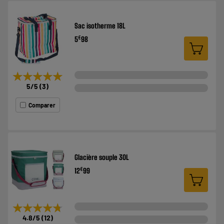
Sac isotherme 18L
€
5
98
★★★★★
★★★★★
5
/5
(
3
)
Comparer
Glacière souple 30L
€
12
99
★★★★★
★★★★★
4.8
/5
(
12
)