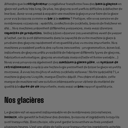
Attendre que le
réfrigérateur
congélateur transforme l’eau des
bacs à glaçons
en
glace est parfois très long. De plus, les glaçons sont parfois difficiles à détacher de
leur bac. Avez-vous pensé à acquérir une machine à glaçon pour faire de la glace
pour vos boissons comme au
bar
à la
maison
? Pratique, elle vous servira en de
nombreuses occasions : apéritifs, confection de cocktails, besoin de fraîcheur en
été… Nos machines présentent différentes puissances, mais aussi diverses
capacités de production
. Veillez à bien observer ces paramètres avant de passer
à l’achat, car ils sont déterminants dans la capacité de votre machine à glace à
produire des glaçons rapidement et en quantité plus ou moins importante. Nos
machines possèdent parfois des options innovantes : programmation, écran lcd,
indicateurs de glaçons prêts possibilité de fabriquer différents types de glaçons,
fabrication automatique, glaçons aromatisés maison (taille et forme variable…)
Nous vous proposons également des
machines à glaces pilée
, un
système de
refroidissement
couplé à une technologie permettant de briser la glace en petits
morceaux. À vous les mojitos et autres cocktails estivaux ! Notre spécialité ? La
machine à glaçons Cosylife, marque Électro dépôt. Peu chère et durable, cette
marque de machine est une solution intéressante pour obtenir du matériel de
qualité à la
durée de vie
importante, mais aussi un
bon
rapport qualité prix.
Nos glacières
La glacière est un appareil indispensable en de nombreuses circonstances.
Isolante
, elle garantit la fraîcheur des denrées, boissons et ingrédients lorsqu’ils
sont transportés. Bien choisie, elle peut garder la nourriture au frais pendant
plusieurs heures. C’est une alliée de taille pour transporter les ingrédients achetés