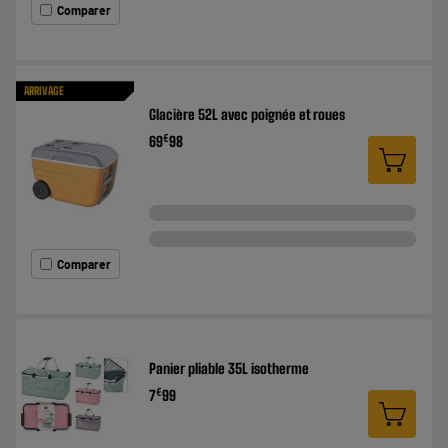
Comparer
ARRIVAGE
Glacière 52L avec poignée et roues
€
69
98
Comparer
Panier pliable 35L isotherme
€
7
99