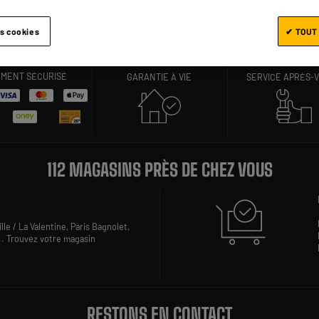
es cookies
✔ TOUT
DES PRIX, MAIS PAS SEULEMENT !
EMENT SÉCURISÉ
GARANTIE À VIE
SERVICE APRÈS-
112 MAGASINS PRÈS DE CHEZ VOUS
lle / La Valentine,
Paris Bagnolet,
..
Trouvez votre magasin
RESTONS EN CONTACT