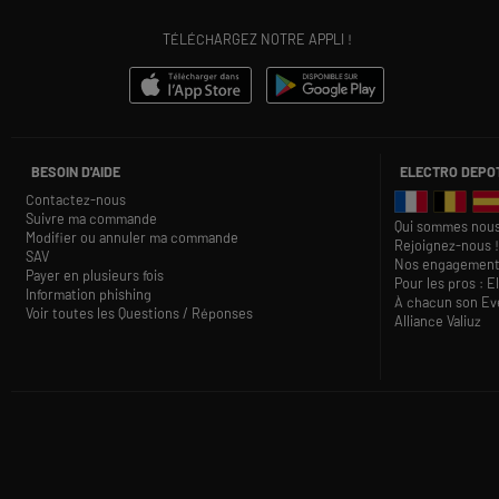
TÉLÉCHARGEZ NOTRE APPLI !
BESOIN D'AIDE
ELECTRO DEPO
Contactez-nous
Suivre ma commande
Qui sommes nous
Modifier ou annuler ma commande
Rejoignez-nous !
SAV
Nos engagement
Payer en plusieurs fois
Pour les pros : E
Information phishing
À chacun son Eve
Voir toutes les Questions / Réponses
Alliance Valiuz