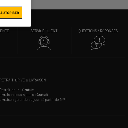
 AUTORISER
VENTE
SERVICE CLIENT
QUESTIONS / RÉPONSES
RETRAIT, DRIVE & LIVRAISON
Retrait en 1h :
Gratuit
Livraison sous 4 jours :
Gratuit
Livraison garantie ce jour : à partir de 9
€90