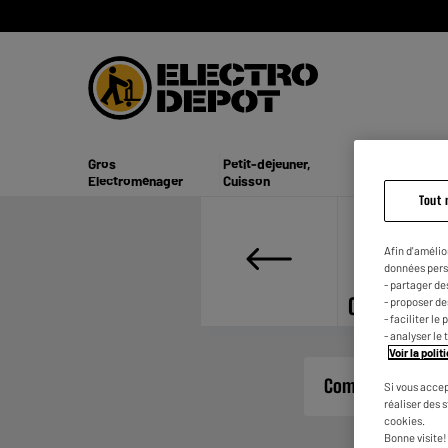
Gros
Petit-déjeuner,
Maison, Entret
Electroménager
Cuisson
Beauté
Tout 
Afin d'amélio
données pers
- partager de
Contacter l
- proposer d
- faciliter l
- analyser le 
Voir la poli
Comment joindre 
Si vous accep
réaliser des 
cookies.
Bonne visite!