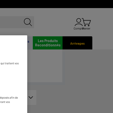
Compte
Panier
Les Produits
On reprend vos
Arrivages
Reconditionnés
appareils
qui traitent vos
déposés afin de
érant vos