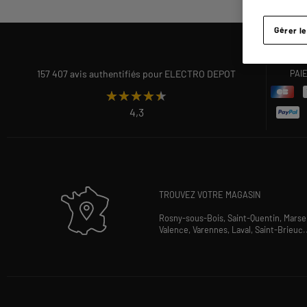
Gérer l
157 407 avis authentifiés pour ELECTRO DEPOT
PAI
★★★★★
★★★★★
4,3
TROUVEZ VOTRE MAGASIN
Rosny-sous-Bois,
Saint-Quentin,
Marsei
Valence,
Varennes,
Laval,
Saint-Brieuc
.