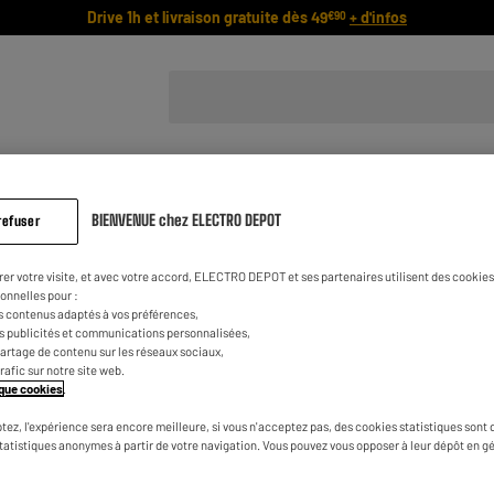
Drive 1h et livraison gratuite dès 49
+ d'infos
€90
ien,
Smartphone,
Informatique,
TV
Mobilité, Énergie
Gaming, Tablette
Image Son
BIENVENUE chez ELECTRO DEPOT
refuser
rer votre visite, et avec votre accord, ELECTRO DEPOT et ses partenaires utilisent des cookies 
onnelles pour :
s contenus adaptés à vos préférences,
e SAV
es publicités et communications personnalisées,
e partage de contenu sur les réseaux sociaux,
trafic sur notre site web.
tique cookies
.
le SAV ?
tez, l'expérience sera encore meilleure, si vous n'acceptez pas, des cookies statistiques sont 
statistiques anonymes à partir de votre navigation. Vous pouvez vous opposer à leur dépôt en g