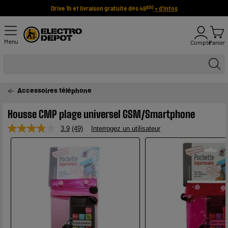
Drive 1h et livraison gratuite dès 49
+ d'infos
€90
Menu
Compte
Panier
Accessoires téléphone
Housse CMP plage universel GSM/Smartphone
3.9
(49)
Interrogez un utilisateur
Lire
49
avis.
Lien
sur
la
même
page.