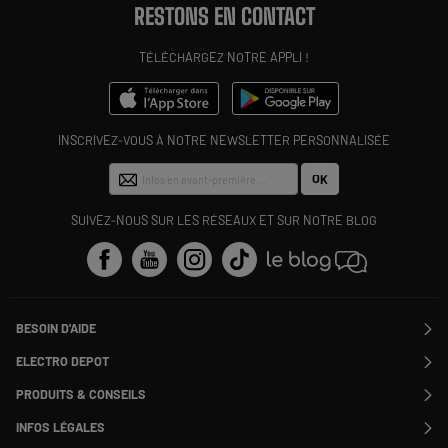
RESTONS EN CONTACT
TÉLÉCHARGEZ NOTRE APPLI !
INSCRIVEZ-VOUS À NOTRE NEWSLETTER PERSONNALISÉE
OK
SUIVEZ-NOUS SUR LES RÉSEAUX ET SUR NOTRE BLOG
BESOIN D'AIDE
Contactez-nous
ELECTRO DEPOT
Suivre ma commande
Modifier ou annuler ma commande
PRODUITS & CONSEILS
SAV
Qui sommes nous ?
Nos marques
Payer en plusieurs fois
INFOS LÉGALES
Rejoignez-nous !
Les avis du site
Information phishing
Nos engagements RSE