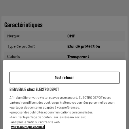
Caractéristiques
Marque
CMP
Type de produit
Etui de protection
Coloris
Transparent
Plus produit balisage
ENGAGEMENT PRIX BAS
Caractéristiques
Etui imperméable universel
Tout refuser
complémentaires
GSM/Smartphone. Le choix
du colori se fait en magasin.
BIENVENUE chez ELECTRO DEPOT
Afin d'améliorer votre visite, et avec votre accord, ELECTRO DEPOT et ses
Référence constructeur
plage universel
partenaires utilisent des cookies qui traitent vos données personnelles pour :
GSM/Smartphone
- partager des contenus adaptés à vos préférences,
- proposer des publicités et communications personnalisées,
Poids net
0,036kg
- faciliter le partage de contenu sur les réseaux sociaux,
- analyser le trafic sur notre site web.
Nom du fabricant, raison
GROUPE CMP
Voir la politique cookies
.