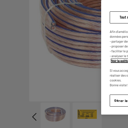
Tout 
Afin d'amélio
données pers
- partager de
- proposer d
- faciliter l
- analyser le 
Voir la poli
Si vous accep
réaliser des 
cookies.
Bonne visite!
Gérer l