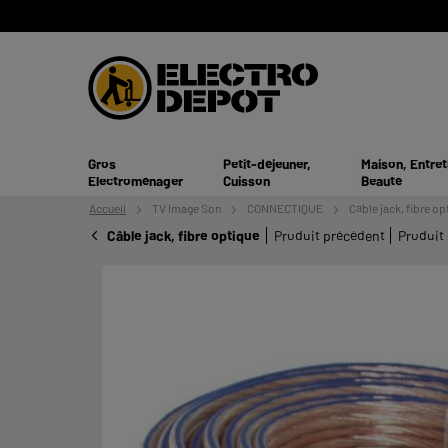
Gros
Petit-déjeuner,
Maison, Entret
Electroménager
Cuisson
Beauté
Accueil
TV
Image Son
CONNECTIQUE
Câble jack, fibre op
Câble jack, fibre optique
Produit précédent
Produit