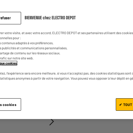
sur
la
0
€
10
Dont
même
page.
BIENVENUE chez ELECTRO DEPOT
refuser
rer votre visite, et avec votre accord, ELECTRO DEPOT et ses partenaires utilisent des cookies 
onnelles pour :
s contenus adaptés à vos préférences,
es publicités et communications personnalisées,
e partage de contenu sur les réseaux sociaux,
trafic sur notre site web.
tique cookies
.
Ajouter au panier
tez, l'expérience sera encore meilleure, si vous n'acceptez pas, des cookies statistiques sont 
statistiques anonymes à partir de votre navigation. Vous pouvez vous opposer à leur dépôt en g
1/2
es cookies
✔ TOUT