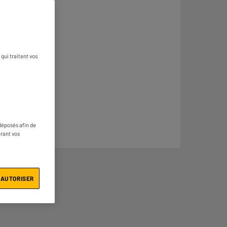
qui traitent vos
déposés afin de
érant vos
 AUTORISER