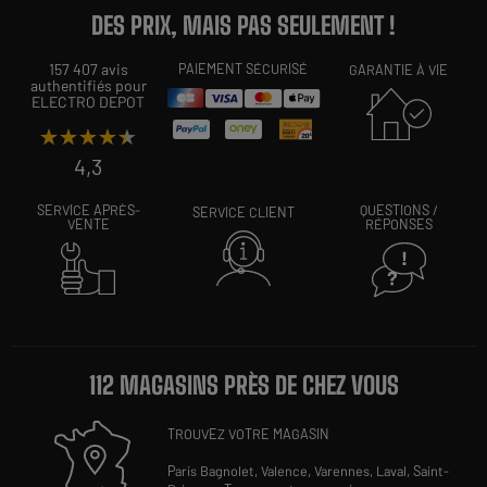
DES PRIX, MAIS PAS SEULEMENT !
157 407 avis
PAIEMENT SÉCURISÉ
GARANTIE À VIE
authentifiés pour
ELECTRO DEPOT
★★★★★
★★★★★
4,3
SERVICE APRÈS-
QUESTIONS /
SERVICE CLIENT
VENTE
RÉPONSES
112 MAGASINS PRÈS DE CHEZ VOUS
TROUVEZ VOTRE MAGASIN
Paris Bagnolet,
Valence,
Varennes,
Laval,
Saint-