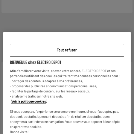
Reprise de votre ancien appareil
Nous reprenons
gratuitement
votre ancien appareil.
En savoir +
Tout refuser
BIENVENUE chez ELECTRO DEPOT
Caractéristiques
Afin d'améliorer votre visite, et avec votre accord, ELECTRO DEPOT et ses
partenaires utilisent des cookies qui traitent vos données personnelles pour :
- partager des contenus adaptés à vos préférences,
Marque
EDENWOOD
- proposer des publicités et communications personnalisées,
- faciliter le partage de contenu sur les réseaux sociaux,
Caractéristiques
Découvrir notre Marque et
- analyser le trafic sur notre site web.
complémentaires
nos Produits Edenwood
Voir la politique cookies
.
Nom du fabricant, raison
ELECTRO DEPOT FRANCE
Si vous acceptez, l'expérience sera encore meilleure, si vous n'acceptez pas,
sociale ou marque déposée
des cookies statistiques sont déposés afin de réaliser des statistiques
anonymes à partir de votre navigation. Vous pouvez vous opposer à leur dépôt
Adresse postale
1 ROUTE DE VENDEVILLE
en gérant vos cookies.
Bonne visite!
59155 FACHES THUMESNIL