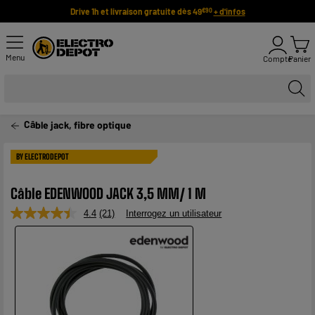
Drive 1h et livraison gratuite dès 49
+ d'infos
€90
Menu
Compte
Panier
Câble jack, fibre optique
BY ELECTRODEPOT
Câble EDENWOOD JACK 3,5 MM/ 1 M
4.4
(21)
Interrogez un utilisateur
Lire
21
avis.
Lien
sur
la
même
page.