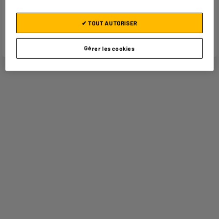
Adresse électronique
PRODUCTSUPPORT@CONTAC
✔ TOUT AUTORISER
T.ELECTRODEPOT.FR
Code article
973079
Gérer les cookies