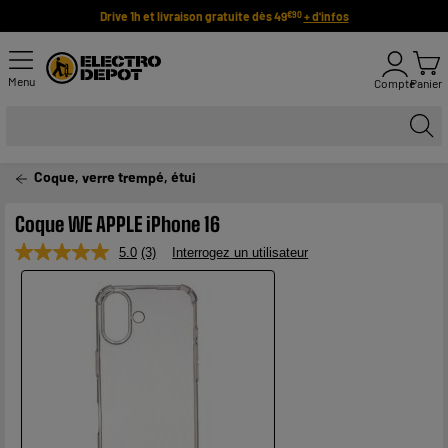
Drive 1h et livraison gratuite dès 49
+ d'infos
€90
Menu
Compte
Panier
Coque, verre trempé, étui
Coque WE APPLE iPhone 16
5.0
(3)
Interrogez un utilisateur
Lire
3
avis.
Lien
sur
la
même
page.