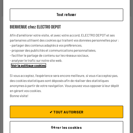
Tout refuser
Caractéristiques
BIENVENUE chez ELECTRO DEPOT
Afin d'améliorer votre visite, et avec votre accord, ELECTRO DEPOT et ses
Marque
WE
partenaires utilisent des cookies qui traitent vos données personnelles pour :
- partager des contenus adaptés à vos préférences,
Type de produit
Coque
- proposer des publicités et communications personnalisées,
- faciliter le partage de contenu sur les réseaux sociaux,
Coloris
Noir
- analyser le trafic sur notre site web.
Voir la politique cookies
.
Plus produit balisage
ENGAGEMENT PRIX BAS
Si vous acceptez, l'expérience sera encore meilleure, si vous n'acceptez pas,
Référence constructeur
IPHONE 16
des cookies statistiques sont déposés afin de réaliser des statistiques
anonymes à partir de votre navigation. Vous pouvez vous opposer à leur dépôt
Poids net
0,007kg
en gérant vos cookies.
Bonne visite!
Nom du fabricant, raison
MGF - GROUPE WE CONNECT
sociale ou marque déposée
✔ TOUT AUTORISER
Adresse postale
58 RUE DE LAMIRAULT ZI DE
LAMIRAULT 77090 COLLEGIEN
Gérer les cookies