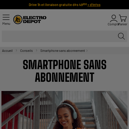
Drive 1h et livraison gratuite dès 49
+ d'infos
€90
Menu
Compte
Panier
Accueil
Conseils
Smartphone sans abonnement
SMARTPHONE SANS
ABONNEMENT