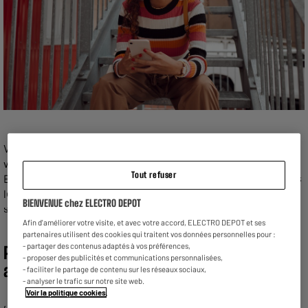
Vous cherchez un smartphone sans abonnement ? Choisissez
votre téléphone débloqué neuf ou reconditionné sur
Tout refuser
ELECTRO DEPOT. Nos téléphones sont compatibles avec tous
les opérateurs. Choisissez votre nouveau mobile pas cher
BIENVENUE chez ELECTRO DEPOT
sans attendre et insérez-y la carte SIM de votre choix !
Afin d'améliorer votre visite, et avec votre accord, ELECTRO DEPOT et ses
partenaires utilisent des cookies qui traitent vos données personnelles pour :
- partager des contenus adaptés à vos préférences,
Pourquoi choisir un smartphone sans
- proposer des publicités et communications personnalisées,
abonnement ?
- faciliter le partage de contenu sur les réseaux sociaux,
- analyser le trafic sur notre site web.
Voir la politique cookies
.