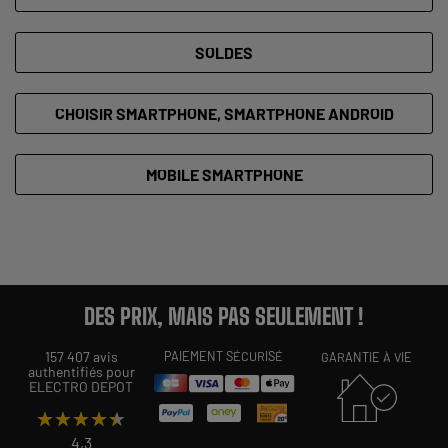
SOLDES
CHOISIR SMARTPHONE, SMARTPHONE ANDROID
MOBILE SMARTPHONE
DES PRIX, MAIS PAS SEULEMENT !
157 407 avis
PAIEMENT SÉCURISÉ
GARANTIE À VIE
authentifiés pour
ELECTRO DEPOT
★★★★★
★★★★★
4,3