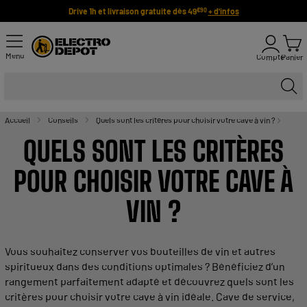
Drive 1h et livraison gratuite dès 49
+ d'infos
€90
Menu
Compte
Panier
Accueil
Conseils
Quels sont les critères pour choisir votre cave à vin ?
QUELS SONT LES
CRITÈRES
POUR CHOISIR VOTRE
CAVE
À
VIN
?
Vous
souhaitez
conserver
vos
bouteilles
de vin
et autres
spiritueux dans des
conditions optimales
? Bénéficiez d’un
rangement
parfaitement adapté et découvrez quels sont les
critères
pour choisir votre
cave
à
vin
idéale
.
Cave
de service
,