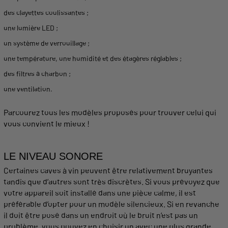
des
clayettes
coulissantes ;
une
lumière
LED ;
un système de verrouillage ;
une
température
, une humidité et des étagères réglables ;
des filtres à charbon ;
une ventilation.
Parcourez tous les
modèles
proposés pour trouver celui qui
vous convient le mieux !
LE NIVEAU SONORE
Certaines
caves
à
vin
peuvent être relativement bruyantes
tandis que d’autres sont très discrètes. Si vous prévoyez que
votre
appareil
soit
installé
dans une
pièce
calme, il est
préférable d’opter pour un
modèle
silencieux. Si en revanche
il doit être posé dans un endroit où le bruit n’est pas un
problème, vous pouvez en choisir un avec une plus
grande