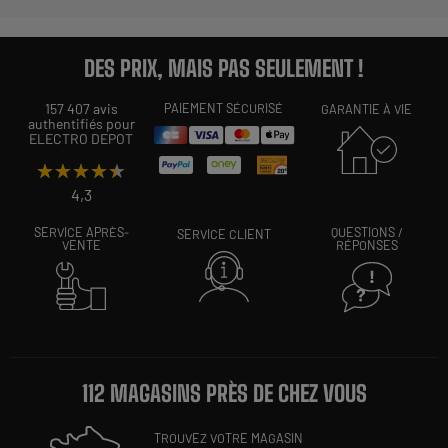
DES PRIX, MAIS PAS SEULEMENT !
157 407 avis
PAIEMENT SÉCURISÉ
GARANTIE À VIE
authentifiés pour
ELECTRO DEPOT
★★★★★
★★★★★
4,3
SERVICE APRÈS-
QUESTIONS /
SERVICE CLIENT
VENTE
RÉPONSES
112 MAGASINS PRÈS DE CHEZ VOUS
TROUVEZ VOTRE MAGASIN