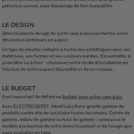
présence sonore, mais davantage de fonctionnalités.
LE DESIGN
Sélectionnez le design de votre
cave
à
vin
pour mettre votre
décoration intérieure en valeur.
Ce type de meuble s’adapte à toutes les esthétiques avec ses
matériaux, ses formes et ses couleurs variées.
Encastrable
, à
pose libre
ou à fixer : choisissez votre mode d’installation en
fonction
de votre espace disponible et de vos envies.
LE BUDGET
Il est
important
de définir un
budget pour votre
cave
à
vin
.
Avec ELECTRO DEPOT, bénéficiez d’une
grande
gamme de
produits variés afin de satisfaire toutes les envies. Entrée de
gamme, milieu de gamme ou haut de gamme : optez pour le
modèle
à la hauteur de votre investissement et de l’
usage
que
vous
souhaitez
en faire.