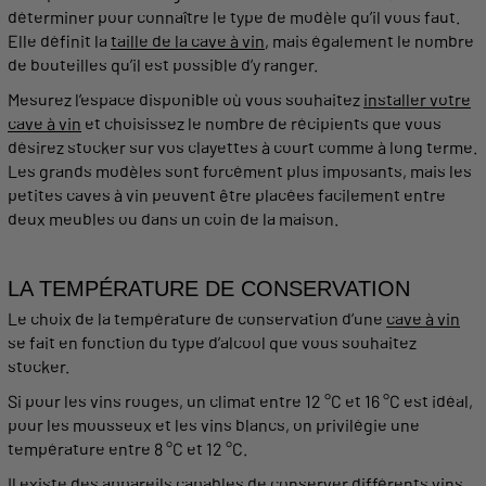
déterminer pour connaître le type de
modèle
qu’il vous faut.
Elle définit la
taille de la cave à vin
, mais également le nombre
de
bouteilles
qu’il est possible d’y ranger.
Mesurez l’espace disponible où vous
souhaitez
installer
votre
cave à vin
et choisissez le nombre de récipients que vous
désirez stocker sur vos
clayettes
à court comme à long terme.
Les
grands
modèles
sont forcément plus imposants, mais les
petites
caves
à
vin
peuvent être placées facilement entre
deux meubles ou dans un coin de la maison.
LA
TEMPÉRATURE
DE
CONSERVATION
Le choix de la
température
de
conservation
d’une
cave
à
vin
se fait en
fonction
du type d’alcool que vous
souhaitez
stocker.
Si pour les vins rouges, un climat entre 12 °C et 16 °C est
idéal
,
pour les mousseux et les vins blancs, on privilégie une
température
entre 8 °C et 12 °C.
Il
existe
des
appareils
capables de
conserver
différents
vins