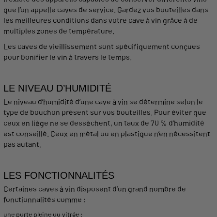
que l’on appelle
caves de service
. Gardez vos
bouteilles
dans
les
meilleures
conditions
dans votre cave à vin
grâce à de
multiples
zones de
température
.
Les
caves
de
vieillissement
sont spécifiquement conçues
pour bonifier le
vin
à travers le temps.
LE NIVEAU D’HUMIDITÉ
Le niveau d’humidité d’une
cave
à
vin
se détermine selon le
type de bouchon présent sur vos
bouteilles
. Pour éviter que
ceux en liège ne se dessèchent, un taux de 70 % d’humidité
est conseillé. Ceux en métal ou en plastique n’en nécessitent
pas autant.
LES FONCTIONNALITÉS
Certaines
caves
à
vin
disposent
d’un
grand
nombre de
fonctionnalités comme :
une
porte pleine
ou vitrée ;