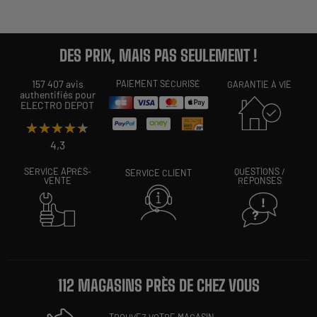
DES PRIX, MAIS PAS SEULEMENT !
157 407 avis
PAIEMENT SÉCURISÉ
GARANTIE À VIE
authentifiés pour
ELECTRO DEPOT
★★★★★
★★★★★
4,3
SERVICE APRÈS-
QUESTIONS /
SERVICE CLIENT
VENTE
RÉPONSES
112 MAGASINS PRÈS DE CHEZ VOUS
TROUVEZ VOTRE MAGASIN