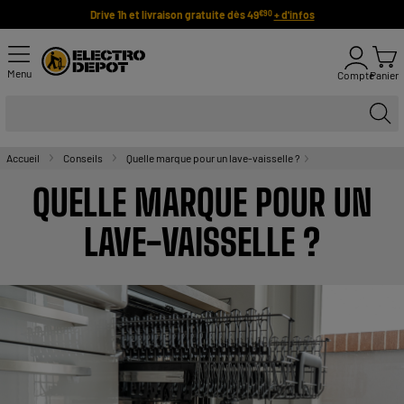
Drive 1h et livraison gratuite dès 49
+ d'infos
€90
Menu
Compte
Panier
Accueil
Conseils
Quelle marque pour un lave-vaisselle ?
QUELLE MARQUE POUR UN
LAVE-VAISSELLE ?