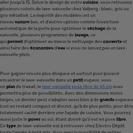
aller jusqu’à 15. Selon le design de votre
cuisine
, vous retrouvez
plusieurs coloris de lave-vaisselle chez Valberg : blanc, gris ou
gris métallisé. La majorité des modèles ont un
niveau
sonore
bas, et d’autres options comme l’ouverture
automatique de la porte pour optimiser le
séchage
de la
vaisselle, plusieurs programmes de
lavage,
ce
qui
permet
d’optimiser au mieux le nettoyage des
couverts
et
ainsi faire des
économies
d’
eau
si vous ne lancez pas un lave-
vaisselle plein.
Pour gagner encore plus d’espace et surtout pour pouvoir
encastrer le lave-vaisselle dans un
petit
espace, sous
un
plan
de travail, le
lave-vaisselle pose libre de 45 cm
vous
permettra plus de possibilités. Avec des dimensions moins
larges, ce dernier peut s’adapter aussi bien à de
grands
espaces
tout en restant compact et discret, qu’à de plus petits, pour être
totalement caché derrière une façade de cuisine. Vous pourrez
aussi juste le
poser
au sol, étant donné qu’il est en pose
libre
.
Ce
type
de lave-vaisselle est à retrouver chez Electro Dépôt
toute l’année à petit prix. Vous avez la possibilité de retirer