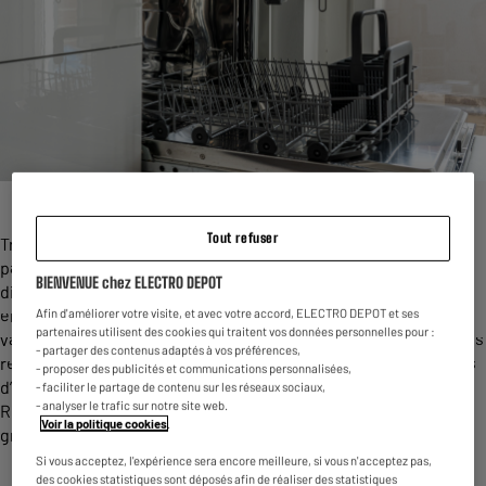
Tout refuser
Trouvez un
lave-vaisselle
sur le marché qui s’adapte
parfaitement à vos besoins. De nombreuses références sont
BIENVENUE chez ELECTRO DEPOT
disponibles : lave-vaisselle en pose libre, lave-vaisselle
encastrable,
lave-vaisselle compact
. Tous ces types de lave-
Afin d'améliorer votre visite, et avec votre accord, ELECTRO DEPOT et ses
partenaires utilisent des cookies qui traitent vos données personnelles pour :
vaisselle peuvent s’accorder à votre intérieur selon ce que vous
- partager des contenus adaptés à vos préférences,
recherchez. Electro Dépôt propose toute l’année des appareils
- proposer des publicités et communications personnalisées,
d’électroménagers au meilleur prix pour tous les budgets.
- faciliter le partage de contenu sur les réseaux sociaux,
- analyser le trafic sur notre site web.
Retrouvez des produits d’entrée de gamme à prix doux, à de
Voir la politique cookies
.
grandes marques d’électroménagers.
Si vous acceptez, l'expérience sera encore meilleure, si vous n'acceptez pas,
des cookies statistiques sont déposés afin de réaliser des statistiques