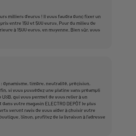
s milliers d’euros ! Il vous faudra donc fixer un
ris entre 150 et 500 euros. Pour du milieu de
ieure à 1500 euros, en moyenne. Bien sûr, vous
: dynamisme, timbre, neutralité, précision,
nfin, si vous possédez une platine sans préampli
o USB, qui vous permet de vous relier à un
sent dans votre magasin ELECTRO DEPÔT le plus
ts seront ravis de vous aider à choisir votre
utique. Sinon, profitez de la livraison à l'adresse