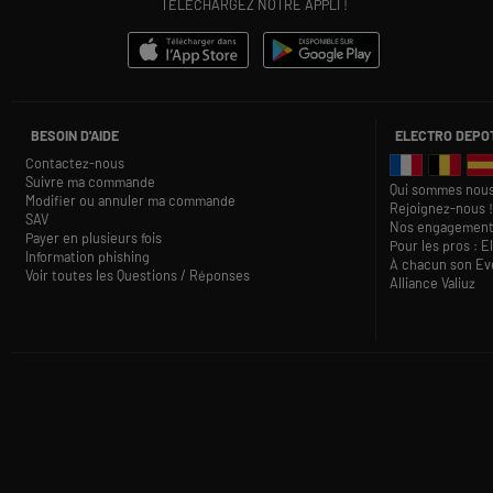
TÉLÉCHARGEZ NOTRE APPLI !
BESOIN D'AIDE
ELECTRO DEPO
Contactez-nous
Suivre ma commande
Qui sommes nous
Modifier ou annuler ma commande
Rejoignez-nous !
SAV
Nos engagement
Payer en plusieurs fois
Pour les pros : E
Information phishing
À chacun son Eve
Voir toutes les Questions / Réponses
Alliance Valiuz