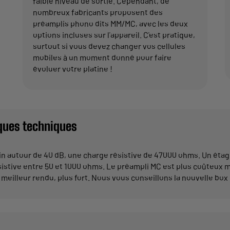
faible niveau de sortie. Cependant, de
nombreux fabricants proposent des
préamplis phono dits MM/MC, avec les deux
options incluses sur l’appareil. C’est pratique,
surtout si vous devez changer vos cellules
mobiles à un moment donné pour faire
évoluer votre platine !
iques techniques
n autour de 40 dB, une charge résistive de 47000 ohms. Un étage
sistive entre 50 et 1000 ohms. Le préampli MC est plus coûteux ma
n meilleur rendu, plus fort. Nous vous conseillons la nouvelle bo