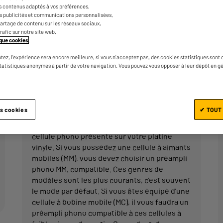
n’ont alors besoin que d’une entrée AUX, plu
s contenus adaptés à vos préférences,
classique, vous devrez installer un étage Ph
es publicités et communications personnalisées,
Voici nos conseils.
e partage de contenu sur les réseaux sociaux,
trafic sur notre site web.
tique cookies
.
tez, l'expérience sera encore meilleure, si vous n'acceptez pas, des cookies statistiques sont 
statistiques anonymes à partir de votre navigation. Vous pouvez vous opposer à leur dépôt en g
Choisir en fonction de la cellule
Les cellules mobiles sont un élément
es cookies
✔ TOUT
essentiel de la platine vinyle. Votre préampli
phono doit être acheté en fonction de la
cellule phono présente sur votre platine
vinyle. Si vous possédez une cellule à aimants
mobiles (MM), vous devez choisir un préampli
phono MM, compatible. Ces genres de
modèles sont les plus courants, c’est souvent
le mode par défaut. Si vous êtes équipé d’une
cellule à bobine mobile (MC), il vous faudra un
préampli phono compatible à ces cellules à