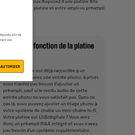
s répandue. Si vous disposez d’une platine dite
ono entre votre platine et votre ampli ou préampli.
déposés afin de
érant vos
Choisir en fonction de la platine
vinyle
 AUTORISER
Si votre platine est déjà raccordée à un
amplificateur avec une entrée phono, à priori,
vous n’aurez pas besoin d’ajouter un
préampli, sauf si le rendu audio de cette
entrée phono ne vous satisfait pas. Dans ce
cas là, vous pouvez ajouter un étage phono à
votre système de chaîne ou mini-chaîne hi-fi.
Votre platine est USB/digitale ? Vous avez
donc un préampli RIAA intégré et vous n’avez
pas besoin d’un système supplémentaire.