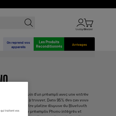
Compte
Panier
Les Produits
On reprend vos
Arrivages
Reconditionnés
appareils
NO
e, vous aurez besoin d’un préampli avec une entrée
 plus difficiles à trouver. Dans 95% des cas vous
ption étant si votre platine dispose du Bluetooth
qui traitent vos
 sont équipés de préamplis Phono intégrés et