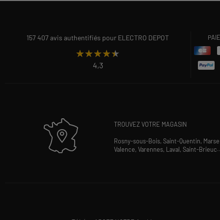
157 407 avis authentifiés pour ELECTRO DEPOT
PAI
★★★★★
★★★★★
4,3
TROUVEZ VOTRE MAGASIN
Rosny-sous-Bois,
Saint-Quentin,
Marsei
Valence,
Varennes,
Laval,
Saint-Brieuc
.