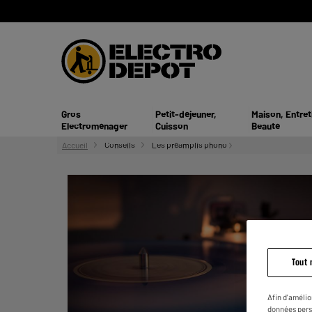
Gros
Petit-déjeuner,
Maison, Entret
Electroménager
Cuisson
Beauté
Accueil
Conseils
Les préamplis phono
Tout 
Afin d'amélio
données pers