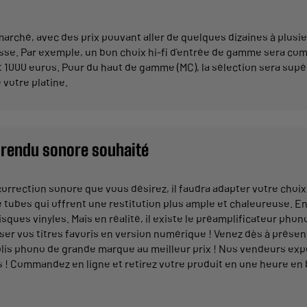
rché, avec des prix pouvant aller de quelques dizaines à plusieur
sse. Par exemple, un bon choix hi-fi d’entrée de gamme sera comp
1000 euros. Pour du haut de gamme (MC), la sélection sera supér
 votre platine.
u rendu sonore souhaité
orrection sonore que vous désirez, il faudra adapter votre choix 
 tubes qui offrent une restitution plus ample et chaleureuse. E
ues vinyles. Mais en réalité, il existe le préamplificateur phon
asser vos titres favoris en version numérique ! Venez dès à pré
is phono de grande marque au meilleur prix ! Nos vendeurs exper
 ! Commandez en ligne et retirez votre produit en une heure en bo