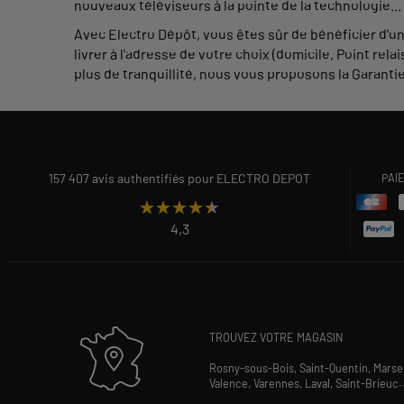
nouveaux téléviseurs à la pointe de la technologie...
Avec Electro Dépôt, vous êtes sûr de bénéficier d'un t
livrer à l'adresse de votre choix (domicile, Point re
plus de tranquillité, nous vous proposons la Garanti
157 407 avis authentifiés pour ELECTRO DEPOT
PAI
★★★★★
★★★★★
4,3
TROUVEZ VOTRE MAGASIN
Rosny-sous-Bois,
Saint-Quentin,
Marsei
Valence,
Varennes,
Laval,
Saint-Brieuc
.