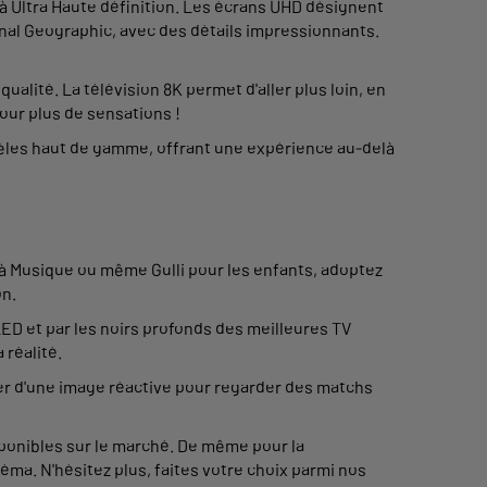
à Ultra Haute définition. Les écrans UHD désignent
ional Geographic, avec des détails impressionnants.
alité. La télévision 8K permet d'aller plus loin, en
our plus de sensations !
odèles haut de gamme, offrant une expérience au-delà
e à Musique ou même Gulli pour les enfants, adoptez
on.
ED et par les noirs profonds des meilleures TV
 réalité.
ter d'une image réactive pour regarder des matchs
sponibles sur le marché. De même pour la
a. N'hésitez plus, faites votre choix parmi nos