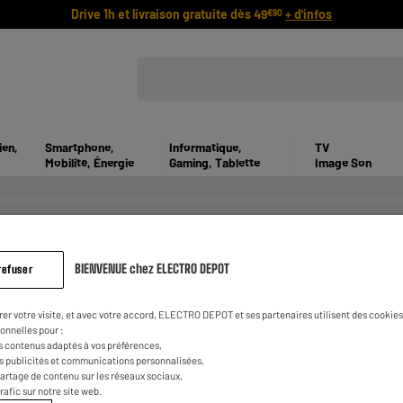
Drive 1h et livraison gratuite dès 49
+ d'infos
€90
ien,
Smartphone,
Informatique,
TV
Mobilité, Énergie
Gaming, Tablette
Image Son
ENVIE D'UNE NOUVELLE TV ?
BIENVENUE chez ELECTRO DEPOT
refuser
 Découvrez notre sélection des meilleures TV du marché et équi
 préférée. Petit ou grand écran, vous trouverez forcément la TV q
rer votre visite, et avec votre accord, ELECTRO DEPOT et ses partenaires utilisent des cookies 
onnelles pour :
s contenus adaptés à vos préférences,
es publicités et communications personnalisées,
e partage de contenu sur les réseaux sociaux,
trafic sur notre site web.