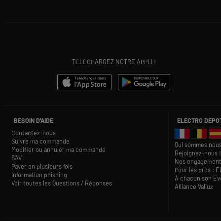
TÉLÉCHARGEZ NOTRE APPLI !
BESOIN D'AIDE
ELECTRO DEPO
Contactez-nous
Suivre ma commande
Qui sommes nous
Modifier ou annuler ma commande
Rejoignez-nous !
SAV
Nos engagement
Payer en plusieurs fois
Pour les pros : E
Information phishing
À chacun son Eve
Voir toutes les Questions / Réponses
Alliance Valiuz