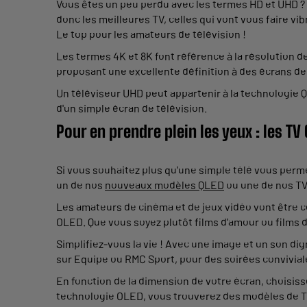
Vous êtes un peu perdu avec les termes HD et UHD ? 
donc les meilleures TV, celles qui vont vous faire v
Le top pour les amateurs de télévision !
Les termes 4K et 8K font référence à la résolution de
proposant une excellente définition à des écrans de 
Un téléviseur UHD peut appartenir à la technologie 
d'un simple écran de télévision.
Pour en prendre plein les yeux : les TV 
Si vous souhaitez plus qu'une simple télé vous perme
un de nos
nouveaux modèles QLED
ou une de nos TV
Les amateurs de cinéma et de jeux vidéo vont être c
OLED. Que vous soyez plutôt films d'amour ou films d'
Simplifiez-vous la vie ! Avec une image et un son d
sur Equipe ou RMC Sport, pour des soirées convivial
En fonction de la dimension de votre écran, choisis
technologie OLED, vous trouverez des modèles de TV