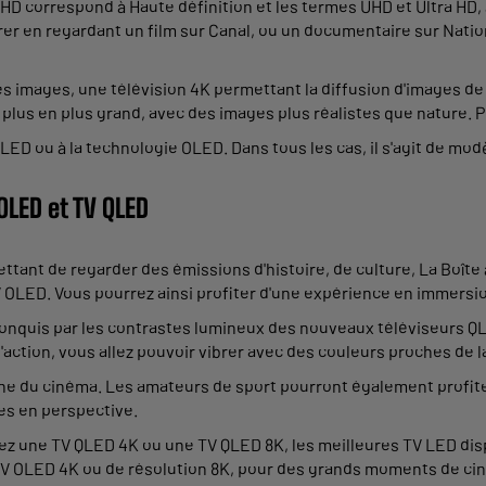
HD correspond à Haute définition et les termes UHD et Ultra HD, 
ibrer en regardant un film sur Canal, ou un documentaire sur Nat
s images, une télévision 4K permettant la diffusion d'images de qu
plus en plus grand, avec des images plus réalistes que nature. P
QLED ou à la technologie OLED. Dans tous les cas, il s'agit de m
OLED et TV QLED
ttant de regarder des émissions d'histoire, de culture, La Boît
 OLED. Vous pourrez ainsi profiter d'une expérience en immersi
onquis par les contrastes lumineux des nouveaux téléviseurs QL
action, vous allez pouvoir vibrer avec des couleurs proches de la
igne du cinéma. Les amateurs de sport pourront également profi
es en perspective.
sez une TV QLED 4K ou une TV QLED 8K, les meilleures TV LED di
 OLED 4K ou de résolution 8K, pour des grands moments de ciném