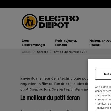
Gros
Petit-déjeuner,
Maison, Entret
Electroménager
Cuisson
Beauté
Accueil
Conseils
Envie d'une nouvelle TV ?
Tout 
Envie du meilleur de la technologie pour votre TV ?
regarder un film ou l'un des épisodes de votre série
Afin d'amélio
quotidien, ou lors de soirées cinéma inoubliables.
données pers
- partager de
Le meilleur du petit écran
- proposer d
- faciliter l
- analyser le 