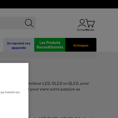
Compte
Panier
Les Produits
On reprend vos
Arrivages
Reconditionnés
appareils
pez-vous d'un téléviseur LED, OLED ou QLED, pour
ui vous convient pour vivre votre passion au
qui traitent vos