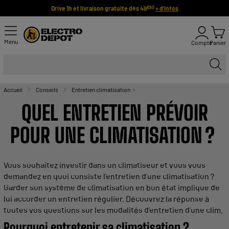
Drive 1h et livraison gratuite dès 49
+ d'infos
€90
Menu
Compte
Panier
Accueil
Conseils
Entretien climatisation
QUEL
ENTRETIEN
PRÉVOIR
POUR UNE
CLIMATISATION
?
Vous souhaitez investir dans un
climatiseur
et vous vous
demandez en quoi consiste l’
entretien
d’une
climatisation
?
Garder son système de
climatisation
en bon état implique de
lui accorder un
entretien
régulier
. Découvrez la réponse à
toutes vos questions sur les modalités d’
entretien
d’une clim.
Pourquoi
entretenir
sa
climatisation
?