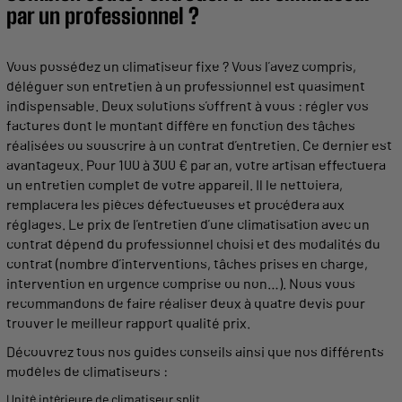
par un
professionnel
?
Vous possédez un
climatiseur
fixe ? Vous l’avez compris,
déléguer son
entretien
à un
professionnel
est quasiment
indispensable. Deux solutions s’offrent à vous : régler vos
factures dont le montant diffère en fonction des tâches
réalisées
ou
souscrire
à un
contrat
d’
entretien
. Ce dernier est
avantageux. Pour 100 à 300 € par an, votre artisan effectuera
un
entretien
complet de votre appareil. Il le
nettoiera
,
remplacera les
pièces
défectueuses et
procédera
aux
réglages. Le prix de l’
entretien
d’une
climatisation
avec un
contrat
dépend du
professionnel
choisi et des modalités du
contrat
(nombre d’interventions, tâches prises en charge,
intervention en urgence comprise ou non…). Nous vous
recommandons de faire
réaliser
deux à quatre
devis
pour
trouver le meilleur rapport qualité prix.
Découvrez tous nos guides conseils ainsi que nos différents
modèles
de
climatiseurs
:
Unité intérieure de climatiseur split