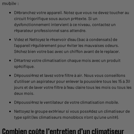
mobile :
Débranchez votre appareil. Notez que vous ne devez toucher au
circuit frigorifique sous aucun prétexte. Si un
dysfonctionnement intervient à ce niveau, contactez un
réparateur
professionnel
sans attendre.
Videz et
Nettoyez
le réservoir d’
eau
(
bac à condensats
) de
l’appareil régulièrement pour éviter les
mauvaises odeurs
.
Séchez bien votre bac avec un
chiffon
avant de le replacer.
Détartrez votre
climatisation
chaque mois avec un produit
spécifique.
Dépoussiérez et lavez votre
filtre
à
air
. Nous vous conseillons
d’
utiliser
un aspirateur pour enlever la poussière tous les 15 à 30
jours et de laver votre
filtre
à l’
eau
claire tous les mois ou tous les
deux mois.
Dépoussiérez le ventilateur de votre
climatisation
mobile.
Nettoyez
le groupe
extérieur
si vous possédez un
climatiseur
de
type split (les
climatiseurs
monoblocs
n’ont qu’une unité).
Combien coûte l’
entretien
d’un
climatiseur