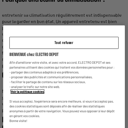
entretenir
sa
climatisation
régulièrement est indispensable
pour la garder en bon état. Un appareil
entretenu
est bien
plus durable qu’un appareil qui ne l’est pas. De plus, les
climatisations non
entretenues
ont tendance à consommer
davantage d’énergie au fil du temps. Elles peuvent aussi
Tout refuser
générer de
mauvaises odeurs
. Enfin, une
fuite
de gaz
frigorifique peut nuire à votre santé. Une petite dose inhalée
BIENVENUE chez ELECTRO DEPOT
n’est pas toxique, mais les plus grosses
fuites
peuvent
Afin d'améliorer votre visite, et avec votre accord, ELECTRO DEPOT et ses
provoquer des dommages aux poumons.
partenaires utilisent des cookies qui traitent vos données personnelles pour :
- partager des contenus adaptés à vos préférences,
Quand
entretenir
un
climatiseur
?
- proposer des publicités et communications personnalisées,
- faciliter le partage de contenu sur les réseaux sociaux,
- analyser le trafic sur notre site web.
N’attendez pas la
panne
pour faire
entretenir
votre
Voir la politique cookies
.
climatiseur
afin de prolonger sa
durée de vie
et de limiter les
Si vous acceptez, l'expérience sera encore meilleure, si vous n'acceptez pas,
coûts. Faire
réaliser
une
maintenance
une fois par an vous
des cookies statistiques sont déposés afin de réaliser des statistiques
permettra
d’assurer le bon
fonctionnement
de votre appareil.
anonymes à partir de votre navigation. Vous pouvez vous opposer à leur dépôt
en gérant vos cookies.
Peut-on
entretenir
sa
climatisation
soi-
Bonne visite!
même ?