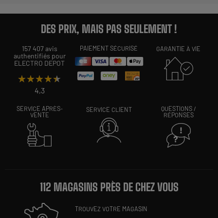
DES PRIX, MAIS PAS SEULEMENT !
157 407 avis
PAIEMENT SÉCURISÉ
GARANTIE À VIE
authentifiés pour
ELECTRO DEPOT
★★★★★
★★★★★
4,3
SERVICE APRÈS-
QUESTIONS /
SERVICE CLIENT
VENTE
RÉPONSES
112 MAGASINS PRÈS DE CHEZ VOUS
TROUVEZ VOTRE MAGASIN