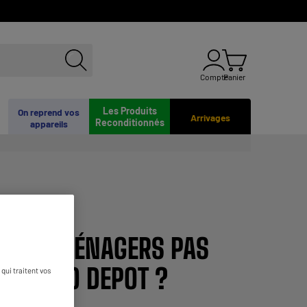
Compte
Panier
Les Produits
On reprend vos
Arrivages
Reconditionnés
appareils
LECTROMÉNAGERS PAS
ELECTRO DEPOT ?
qui traitent vos