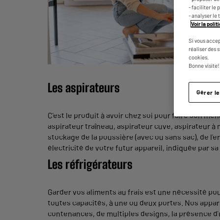
- faciliter l
- analyser le 
Voir la poli
Si vous accep
réaliser des 
cookies.
Bonne visite!
Les aspirateurs
Gérer l
C’est le produit à avoir chez soi pour faire son m
aspirateur traîneau, aspirateur cuve, aspirateur à
stockage de la poussière (avec ou sans sac), de l
électricité de votre futur appareil, indiquée par
Les réfrigérateurs
Garder vos aliments au frais est une nécessité pou
toutes capacités, à une ou deux portes. Nos appar
contenances, de multiples designs, la présence d’