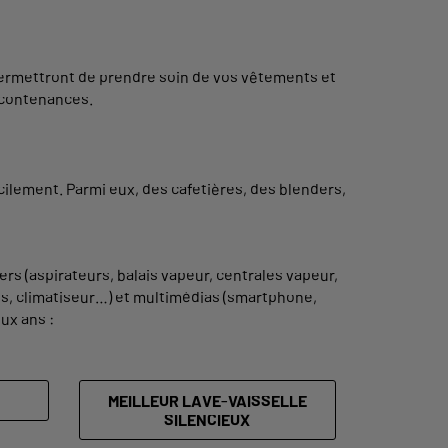
 permettront de prendre soin de vos vêtements et
 contenances.
ilement. Parmi eux, des cafetières, des blenders,
 (aspirateurs, balais vapeur, centrales vapeur,
es, climatiseur…) et multimédias (smartphone,
eux ans :
MEILLEUR LAVE-VAISSELLE
SILENCIEUX