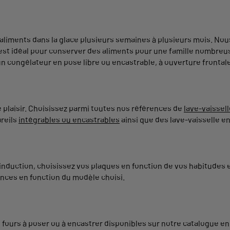
liments dans la glace plusieurs semaines à plusieurs mois. Nou
est idéal pour conserver des aliments pour une famille nombreuse
un congélateur en pose libre ou encastrable, à ouverture frontale
plaisir. Choisissez parmi toutes nos références de
lave-vaissel
areils
intégrables ou encastrables
ainsi que des lave-vaisselle en
 induction, choisissez vos plaques en fonction de vos habitudes
nces en fonction du modèle choisi.
s fours à poser ou à encastrer disponibles sur notre catalogue en