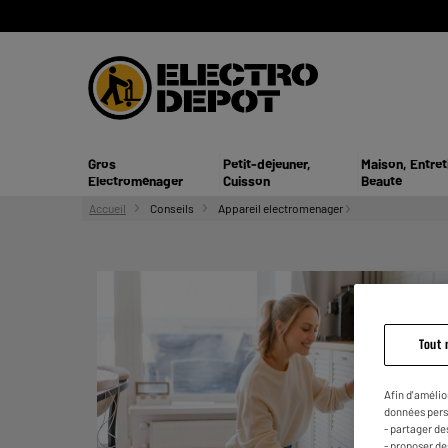
Gros
Petit-déjeuner,
Maison, Entret
Electroménager
Cuisson
Beauté
Accueil
Conseils
Appareil electromenager
Tout 
Afin d'amélio
données pers
- partager de
- proposer d