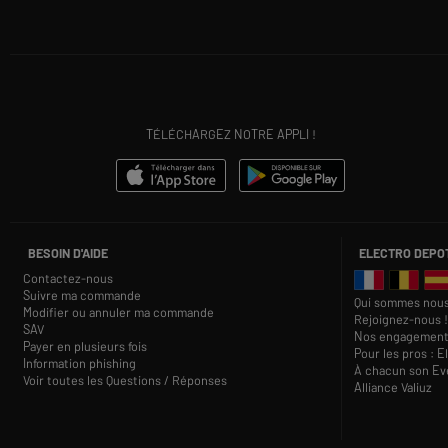
TÉLÉCHARGEZ NOTRE APPLI !
BESOIN D'AIDE
ELECTRO DEPO
Contactez-nous
Suivre ma commande
Qui sommes nous
Modifier ou annuler ma commande
Rejoignez-nous !
SAV
Nos engagement
Payer en plusieurs fois
Pour les pros : E
Information phishing
À chacun son Eve
Voir toutes les Questions / Réponses
Alliance Valiuz