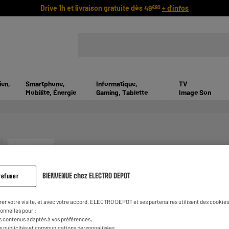
Drive 1h et livraison gratuite dès 49
+ d'infos
€90
ien,
Smartphone,
Informatique,
TV
Mobilité, Énergie
Gaming, Tablette
Image Son
BIENVENUE chez ELECTRO DEPOT
refuser
QUELS APPAREILS É
CHERS ACHETER SUR 
rer votre visite, et avec votre accord, ELECTRO DEPOT et ses partenaires utilisent des cookies 
onnelles pour :
s contenus adaptés à vos préférences,
es publicités et communications personnalisées,