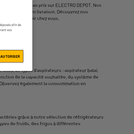
s est proposé à bas prix sur ELECTRO DEPOT. Nos
aussi en ligne, en livraison. Découvrez nos
tages à les avoir chez vous.
déposés afin de
érant vos
 AUTORISER
choix de types d’aspirateurs : aspirateur balai,
fonction de la capacité souhaitée, du système de
ce. Observez également la consommation en
bactéries grâce à notre sélection de réfrigérateurs
pes de froids, des frigos à différentes