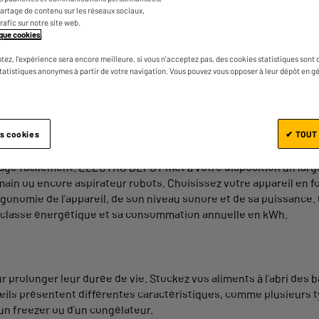
Un vaste choix d’appareils électroménager
e partage de contenu sur les réseaux sociaux,
trafic sur notre site web.
produits sont disponibles en magasin, mais 
tique cookies
.
produits électroménagers phares et les avan
tez, l'expérience sera encore meilleure, si vous n'acceptez pas, des cookies statistiques sont 
statistiques anonymes à partir de votre navigation. Vous pouvez vous opposer à leur dépôt en g
es cookies
✔ TOUT
énage facilement. ELECTRO DEPOT met à votre disposition un large 
 main ou encore aspirateur robots. Choisissez votre appareil en 
’ergonomie de l’appareil, de son niveau sonore et de sa puissan
 sa classe énergétique et sa consommation annuelle en kWh.
r prolonger leur durée de vie. Stockez vos aliments à l’abri des 
eils présentent différentes caractéristiques, comme plusieurs ty
un freezer ou d’un congélateur.