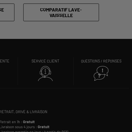
SE
COMPARATIF LAVE-
VAISSELLE
VENTE
SERVICE CLIENT
QUESTIONS / RÉPONSES
RETRAIT, DRIVE & LIVRAISON
Retrait en 1h :
Gratuit
Livraison sous 4 jours :
Gratuit
Livraison garantie ce jour : à partir de 9
€90