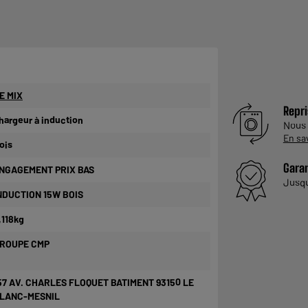
E MIX
Repri
hargeur à induction
Nous
En sa
ois
Garan
NGAGEMENT PRIX BAS
Jusq
NDUCTION 15W BOIS
,118kg
ROUPE CMP
57 AV. CHARLES FLOQUET BATIMENT 93150 LE
LANC-MESNIL