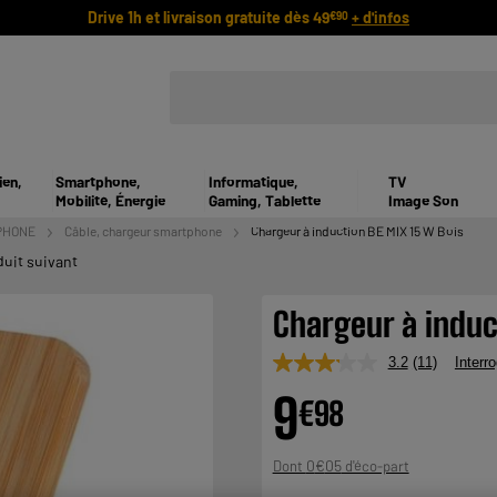
Drive 1h et livraison gratuite dès 49
+ d'infos
€90
ien,
Smartphone,
Informatique,
TV
Mobilité, Énergie
Gaming, Tablette
Image Son
PHONE
Câble, chargeur smartphone
Chargeur à induction BE MIX 15 W Bois
duit suivant
Chargeur à induc
3.2
(11)
Interro
Lire
11
9
€
98
avis.
Lien
sur
la
0
€
05
Dont
même
page.