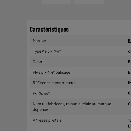
Caractéristiques
Marque
B
Type de produit
c
Coloris
B
Plus produit balisage
E
Référence constructeur
I
Poids net
0
Nom du fabricant, raison sociale ou marque
G
déposée
Adresse postale
1
B