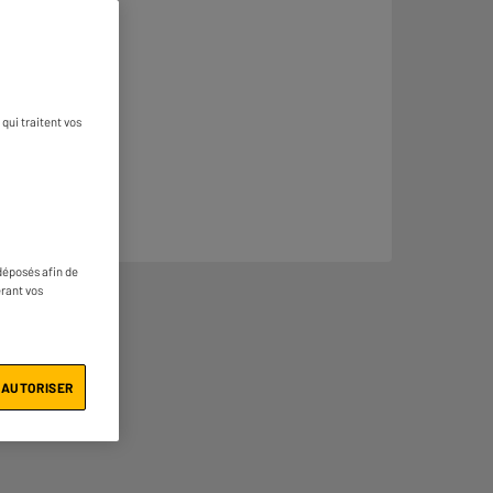
qui traitent vos
déposés afin de
érant vos
 AUTORISER