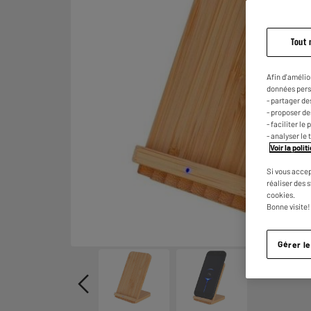
Tout 
Afin d'amélio
données pers
- partager de
- proposer d
- faciliter l
- analyser le 
Voir la poli
Si vous accep
réaliser des 
cookies.
Bonne visite!
Gérer l