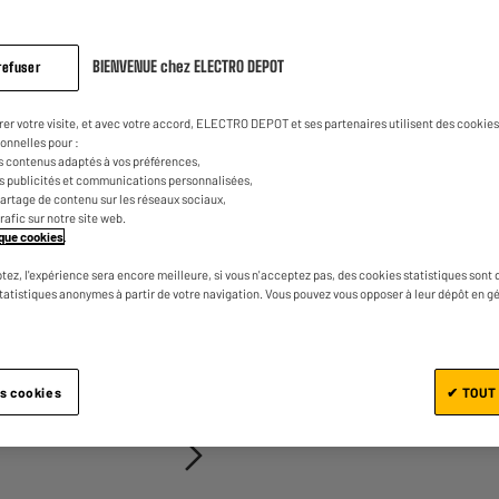
BIENVENUE chez ELECTRO DEPOT
refuser
rer votre visite, et avec votre accord, ELECTRO DEPOT et ses partenaires utilisent des cookies 
onnelles pour :
s contenus adaptés à vos préférences,
es publicités et communications personnalisées,
Ajouter au panier
e partage de contenu sur les réseaux sociaux,
trafic sur notre site web.
tique cookies
.
tez, l'expérience sera encore meilleure, si vous n'acceptez pas, des cookies statistiques sont 
statistiques anonymes à partir de votre navigation. Vous pouvez vous opposer à leur dépôt en g
1/2
es cookies
✔ TOUT