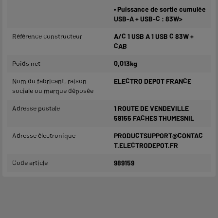
• Puissance de sortie cumulée
USB-A + USB-C : 83W>
Référence constructeur
A/C 1 USB A 1 USB C 83W +
CAB
Poids net
0,013kg
Nom du fabricant, raison
ELECTRO DEPOT FRANCE
sociale ou marque déposée
Adresse postale
1 ROUTE DE VENDEVILLE
59155 FACHES THUMESNIL
Adresse électronique
PRODUCTSUPPORT@CONTAC
T.ELECTRODEPOT.FR
Code article
989159