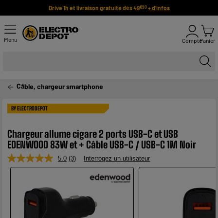
Drive 1h et livraison gratuite dès 49
+ d'infos
€90
Menu
Compte
Panier
Câble, chargeur smartphone
BY ELECTRODEPOT
Chargeur allume cigare 2 ports USB-C et USB
EDENWOOD 83W et + Câble USB-C / USB-C 1M Noir
5.0
(3)
Interrogez un utilisateur
Lire
3
avis.
Lien
sur
la
même
page.