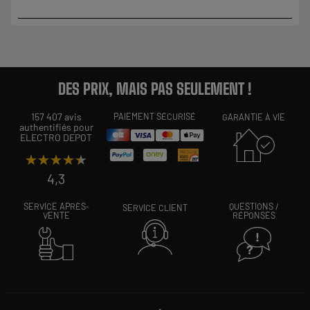
DES PRIX, MAIS PAS SEULEMENT !
157 407 avis
PAIEMENT SÉCURISÉ
GARANTIE À VIE
authentifiés pour
ELECTRO DEPOT
★★★★★
★★★★★
4,3
SERVICE APRÈS-
QUESTIONS /
SERVICE CLIENT
VENTE
RÉPONSES