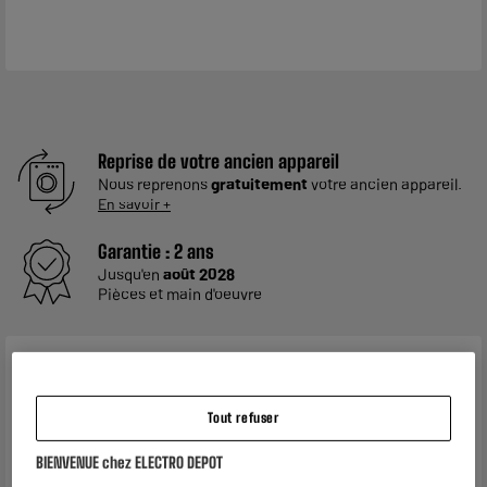
Reprise de votre ancien appareil
Nous reprenons
gratuitement
votre ancien appareil.
En savoir +
Garantie :
2 ans
Jusqu'en
août 2028
Pièces et main d'oeuvre
Caractéristiques
Marque
EDENWOOD
Tout refuser
Type de produit
Chargeur allume cigare
BIENVENUE chez ELECTRO DEPOT