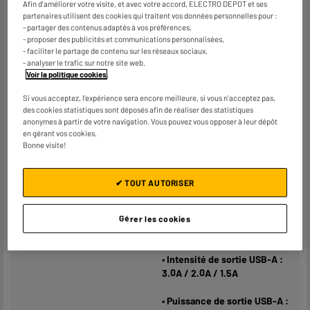
Coloris
Noir
Afin d'améliorer votre visite, et avec votre accord, ELECTRO DEPOT et ses
partenaires utilisent des cookies qui traitent vos données personnelles pour :
Plus produit balisage
ENGAGEMENT PRIX BAS
- partager des contenus adaptés à vos préférences,
- proposer des publicités et communications personnalisées,
Caractéristiques
CHARGEUR ALLUME CIGARE 1
- faciliter le partage de contenu sur les réseaux sociaux,
- analyser le trafic sur notre site web.
complémentaires
SORTIE USB-A + 1 SORTIE
Voir la politique cookies
.
USB-C + CÂBLE
Si vous acceptez, l'expérience sera encore meilleure, si vous n'acceptez pas,
USB-C 100W
des cookies statistiques sont déposés afin de réaliser des statistiques
anonymes à partir de votre navigation. Vous pouvez vous opposer à leur dépôt
en gérant vos cookies.
• Référence du modèle :
Bonne visite!
821380-989159
• Tension d’entrée : 12.0V CC –
✔ TOUT AUTORISER
24.0V CC 7.5A max
• Tension de sortie USB-A :
Gérer les cookies
5.0V CC / 9.0 V CC / 12.0V CC
• Intensité de sortie USB-A :
3.0A / 2.0A / 1.5A
• Puissance de sortie USB-A :