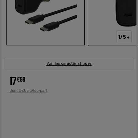
1/5
Voir les caractéristiques
17
€
98
0
€
05
Dont