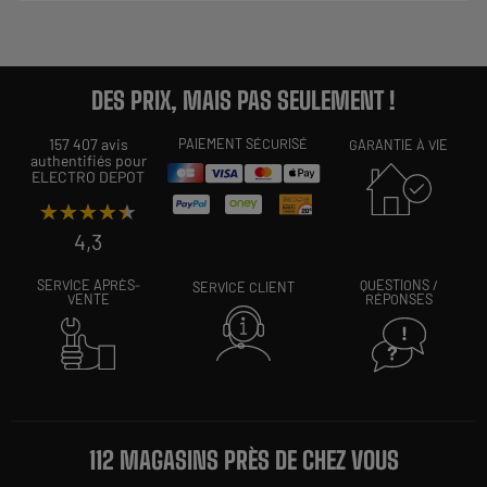
DES PRIX, MAIS PAS SEULEMENT !
157 407 avis
PAIEMENT SÉCURISÉ
GARANTIE À VIE
authentifiés pour
ELECTRO DEPOT
★★★★★
★★★★★
4,3
SERVICE APRÈS-
QUESTIONS /
SERVICE CLIENT
VENTE
RÉPONSES
112 MAGASINS PRÈS DE CHEZ VOUS