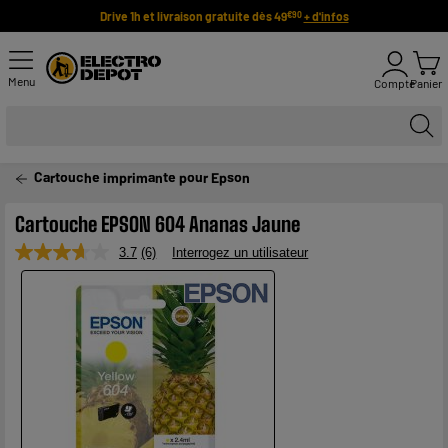
Drive 1h et livraison gratuite dès 49
+ d'infos
€90
Menu
Compte
Panier
Cartouche imprimante pour Epson
Cartouche EPSON 604 Ananas Jaune
3.7
(6)
Interrogez un utilisateur
Lire
6
avis.
Lien
sur
la
même
page.