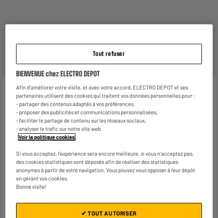
Reprise de votre ancien appareil
Nous reprenons
gratuitement
votre ancien appareil.
Tout refuser
En savoir +
BIENVENUE chez ELECTRO DEPOT
Afin d'améliorer votre visite, et avec votre accord, ELECTRO DEPOT et ses
Caractéristiques
partenaires utilisent des cookies qui traitent vos données personnelles pour :
- partager des contenus adaptés à vos préférences,
Marque
EPSON
- proposer des publicités et communications personnalisées,
- faciliter le partage de contenu sur les réseaux sociaux,
Référence
604
- analyser le trafic sur notre site web.
Voir la politique cookies
.
Consommable
Origine
Si vous acceptez, l'expérience sera encore meilleure, si vous n'acceptez pas,
Couleur
Jaune
des cookies statistiques sont déposés afin de réaliser des statistiques
anonymes à partir de votre navigation. Vous pouvez vous opposer à leur dépôt
en gérant vos cookies.
Caractéristiques
Imprimantes compatibles :
Bonne visite!
complémentaires
XP-2200,
XP-2205,
XP-3200,
✔ TOUT AUTORISER