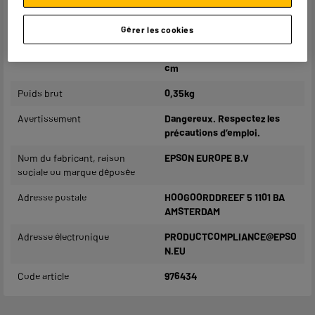
XP-3205,
XP-4200,
XP-4205.
Gérer les cookies
Dimensions colis
H 9,7 cm x L 2,4 cm x P 14,17
cm
Poids brut
0,35kg
Avertissement
Dangereux. Respectez les
précautions d’emploi.
Nom du fabricant, raison
EPSON EUROPE B.V
sociale ou marque déposée
Adresse postale
HOOGOORDDREEF 5 1101 BA
AMSTERDAM
Adresse électronique
PRODUCTCOMPLIANCE@EPSO
N.EU
Code article
976434