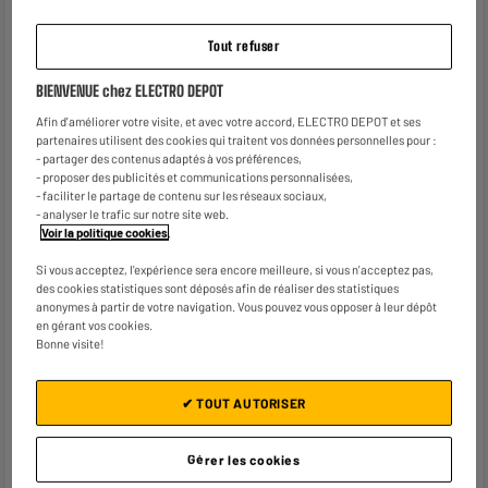
MX395/ MX375/ MG4250/
MG4150/ MG3550/ MG3150/
Tout refuser
MG3250/ MG2250/ MG2150/
MX525/ MX535/ TS5150/
BIENVENUE chez ELECTRO DEPOT
TS5151/ MG3650S/ MG3650
Afin d'améliorer votre visite, et avec votre accord, ELECTRO DEPOT et ses
partenaires utilisent des cookies qui traitent vos données personnelles pour :
Dimensions produit
H 50 mm x L 115 mm x P 150
- partager des contenus adaptés à vos préférences,
mm
- proposer des publicités et communications personnalisées,
- faciliter le partage de contenu sur les réseaux sociaux,
Dimensions colis
H 5 cm x L 11,5 cm x P 15 cm
- analyser le trafic sur notre site web.
Voir la politique cookies
.
Poids brut
0,075kg
Si vous acceptez, l'expérience sera encore meilleure, si vous n'acceptez pas,
Avertissement
Dangereux. Respectez les
des cookies statistiques sont déposés afin de réaliser des statistiques
précautions d’emploi.
anonymes à partir de votre navigation. Vous pouvez vous opposer à leur dépôt
en gérant vos cookies.
Nom du fabricant, raison
SAS CANON FRANCE
Bonne visite!
sociale ou marque déposée
✔ TOUT AUTORISER
Adresse postale
14 RUE EMILE BOREL / CS
28646 78809 PARIS
Gérer les cookies
Adresse électronique
FRANCE@CC.CANON-