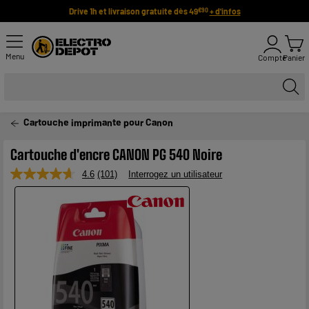
Drive 1h et livraison gratuite dès 49
+ d'infos
€90
Menu
Compte
Panier
Cartouche imprimante pour Canon
Cartouche d'encre CANON PG 540 Noire
4.6
(101)
Interrogez un utilisateur
Lire
101
avis.
Lien
sur
la
même
page.