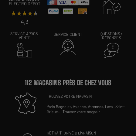
ELECTRO DEPOT
★★★★★
★★★★★
4,3
SERVICE APRÈS-
QUESTIONS /
SERVICE CLIENT
VENTE
RÉPONSES
112 MAGASINS PRÈS DE CHEZ VOUS
TROUVEZ VOTRE MAGASIN
Paris Bagnolet,
Valence,
Varennes,
Laval,
Saint-
Brieuc
...
Trouvez votre magasin
RETRAIT, DRIVE & LIVRAISON