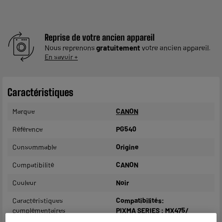
Reprise de votre ancien appareil
Nous reprenons
gratuitement
votre ancien appareil.
En savoir +
Caractéristiques
Marque
CANON
Référence
PG540
Consommable
Origine
Compatibilité
CANON
Couleur
Noir
Caractéristiques
Compatibilités:
complémentaires
PIXMA SERIES : MX475/
MX515/ MX455/ MX435/