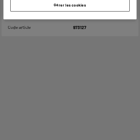
Gérer les cookies
Adresse électronique
PRODUCTSUPPORT@CONTAC
T.ELECTRODEPOT.FR
Code article
973127