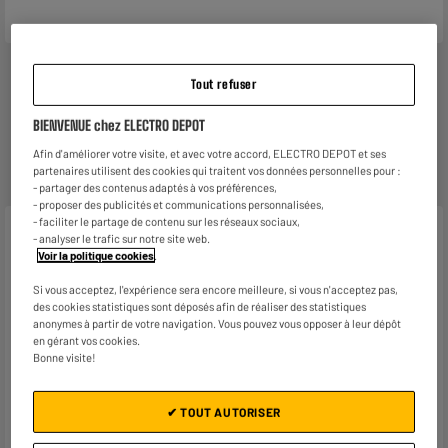
Tout refuser
Reprise de votre ancien appareil
BIENVENUE chez ELECTRO DEPOT
Nous reprenons
gratuitement
votre ancien appareil.
Afin d'améliorer votre visite, et avec votre accord, ELECTRO DEPOT et ses
En savoir +
partenaires utilisent des cookies qui traitent vos données personnelles pour :
- partager des contenus adaptés à vos préférences,
- proposer des publicités et communications personnalisées,
- faciliter le partage de contenu sur les réseaux sociaux,
Caractéristiques
- analyser le trafic sur notre site web.
Voir la politique cookies
.
Marque
EDENWOOD
Si vous acceptez, l'expérience sera encore meilleure, si vous n'acceptez pas,
des cookies statistiques sont déposés afin de réaliser des statistiques
Caractéristiques
Découvrir notre Marque et
anonymes à partir de votre navigation. Vous pouvez vous opposer à leur dépôt
complémentaires
nos Produits Edenwood
en gérant vos cookies.
Bonne visite!
Nom du fabricant, raison
ELECTRO DEPOT FRANCE
sociale ou marque déposée
✔ TOUT AUTORISER
Adresse postale
1 ROUTE DE VENDEVILLE
59155 FACHES THUMESNIL