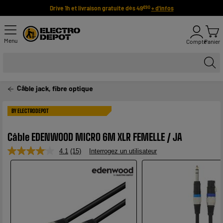
Drive 1h et livraison gratuite dès 49
+ d'infos
€90
Menu
Compte
Panier
Câble jack, fibre optique
BY ELECTRODEPOT
Câble EDENWOOD MICRO 6M XLR FEMELLE / JA
4.1
(15)
Interrogez un utilisateur
Lire
15
avis.
Lien
sur
la
même
page.