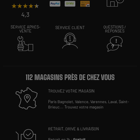
★★★★★
★★★★★
4,3
SERVICE APRÈS-
QUESTIONS /
SERVICE CLIENT
VENTE
RÉPONSES
112 MAGASINS PRÈS DE CHEZ VOUS
TROUVEZ VOTRE MAGASIN
Paris Bagnolet,
Valence,
Varennes,
Laval,
Saint-
Brieuc
...
Trouvez votre magasin
RETRAIT, DRIVE & LIVRAISON
Retrait en 1h :
Gratuit