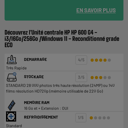
Découvrez l'Unité centrale HP HP 600 G4 -
i3/16Go/256Go /Windows 11 - Reconditionné grade
ECO
●●●●●
●●●●●
DEMARRAGE
4/5
Très Rapide
●●●●●
●●●●●
STOCKAGE
3/5
STANDARD 28 000 photos très haute résolution (24MP) ou 140
films résolution HD720p (mémoire utilisable de 220 Go)
MEMOIRE RAM
16 Go et + Extension : OUI
●●●●●
●●●●●
REFROIDISSEMENT
1/5
Standard