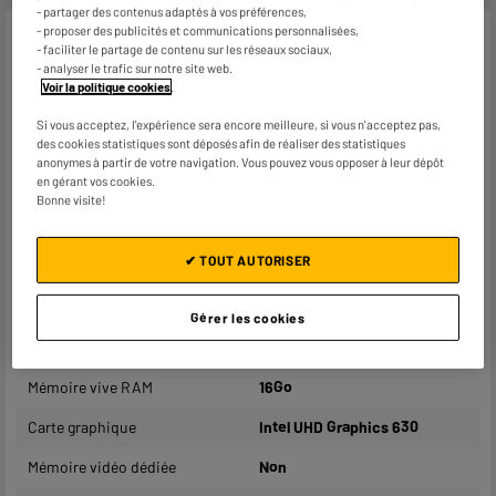
- partager des contenus adaptés à vos préférences,
- proposer des publicités et communications personnalisées,
Caractéristiques
- faciliter le partage de contenu sur les réseaux sociaux,
- analyser le trafic sur notre site web.
Marque
HP RECOND.
Voir la politique cookies
.
État
Reconditionné
Si vous acceptez, l'expérience sera encore meilleure, si vous n'acceptez pas,
des cookies statistiques sont déposés afin de réaliser des statistiques
anonymes à partir de votre navigation. Vous pouvez vous opposer à leur dépôt
Fondeur
Intel
en gérant vos cookies.
Bonne visite!
Processeur
INTEL Core i3-8100
Vitesse du processeur (GHz)
3GHz
✔ TOUT AUTORISER
Vitesse du processeur en
4,1GHz
mode turbo (Ghz)
Gérer les cookies
Nombre de cœurs
6Cœurs
Mémoire vive RAM
16Go
Carte graphique
Intel UHD Graphics 630
Mémoire vidéo dédiée
Non