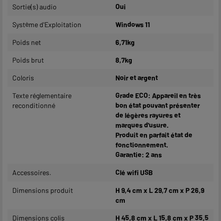
Sortie(s) audio
Oui
Système d'Exploitation
Windows 11
Poids net
6,71kg
Poids brut
8,7kg
Coloris
Noir et argent
Texte réglementaire
Grade ECO: Appareil en très
reconditionné
bon état pouvant présenter
de légères rayures et
marques d'usure.
Produit en parfait état de
fonctionnement.
Garantie: 2 ans
Accessoires.
Clé wifi USB
Dimensions produit
H 9,4 cm x L 29,7 cm x P 26,9
cm
Dimensions colis
H 45,8 cm x L 15,8 cm x P 35,5