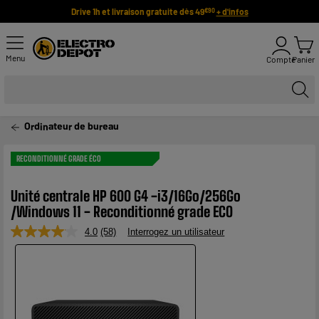
Drive 1h et livraison gratuite dès 49
+ d'infos
€90
Menu
Compte
Panier
Ordinateur de bureau
RECONDITIONNÉ GRADE ÉCO
Unité centrale HP 600 G4 -i3/16Go/256Go
/Windows 11 - Reconditionné grade ECO
4.0
(58)
Interrogez un utilisateur
Lire
58
avis.
Lien
sur
la
même
page.