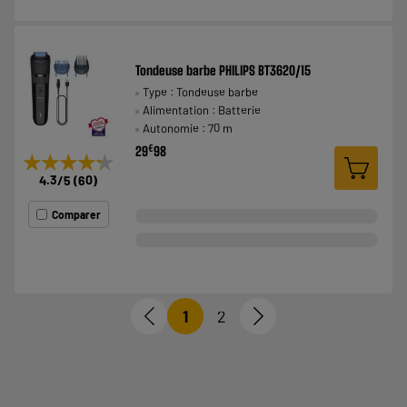
Tondeuse barbe PHILIPS BT3620/15
Type : Tondeuse barbe
Alimentation : Batterie
Autonomie : 70 m
€
29
98
★★★★★
★★★★★
4.3
/5
(
60
)
Comparer
1
2