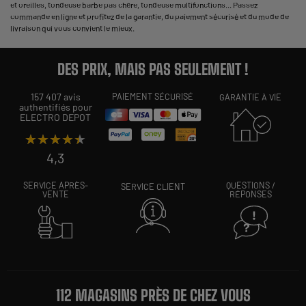
et oreilles, tondeuse barbe pas chère, tondeuse multifonctions... Passez
commande en ligne et profitez de la garantie, du paiement sécurisé et du mode de
livraison qui vous convient le mieux.
DES PRIX, MAIS PAS SEULEMENT !
157 407 avis
PAIEMENT SÉCURISÉ
GARANTIE À VIE
authentifiés pour
ELECTRO DEPOT
★★★★★
★★★★★
4,3
SERVICE APRÈS-
QUESTIONS /
SERVICE CLIENT
VENTE
RÉPONSES
112 MAGASINS PRÈS DE CHEZ VOUS