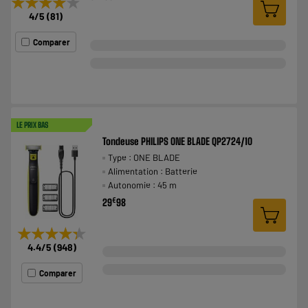
★★★★★
★★★★★
4
/5
(
81
)
Comparer
LE PRIX BAS
Tondeuse PHILIPS ONE BLADE QP2724/10
Type : ONE BLADE
Alimentation : Batterie
Autonomie : 45 m
€
29
98
★★★★★
★★★★★
4.4
/5
(
948
)
Comparer