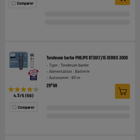
Comparer
Tondeuse barbe PHILIPS BT3617/15 SERIES 3000
Type : Tondeuse barbe
Alimentation : Batterie
Autonomie : 60 m
€
29
98
★★★★★
★★★★★
4.3
/5
(
56
)
Comparer