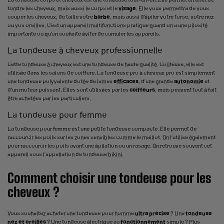
tondre les cheveux, mais aussi le corps et le
visage
. Elle vous permettra de vous
couper les cheveux, de taille votre
barbe
, mais aussi d’épiler votre torse, votre nez
ou vos oreilles. C’est un appareil multifonctions pratique quand on a une pilosité
importante ou qu’on souhaite éviter de cumuler les appareils.
La tondeuse à cheveux professionnelle
Cette tondeuse à cheveux est une tondeuse de haute qualité. Coûteuse, elle est
utilisée dans les salons de coiffure. La tondeuse pro à cheveux pro est simplement
une tondeuse polyvalente dotée de lames
efficaces
, d’une grande
autonomie
et
d’un moteur puissant. Elles sont utilisées par les
coiffeurs
, mais peuvent tout à fait
être achetées par les particuliers.
La tondeuse pour femme
La tondeuse pour femme est une petite tondeuse compacte. Elle permet de
raccourcir les poils sur les zones sensibles comme le maillot. On l’utilise également
pour raccourcir les poils avant une épilation ou un rasage. On retrouve souvent cet
appareil sous l’appellation de tondeuse bikini.
Comment choisir une tondeuse pour les
cheveux ?
Vous souhaitez acheter une tondeuse pour homme
ultra précise
? Une
tondeuse
nez et oreilles
? Une tondeuse électrique au
fonctionnement
simple ? Plus