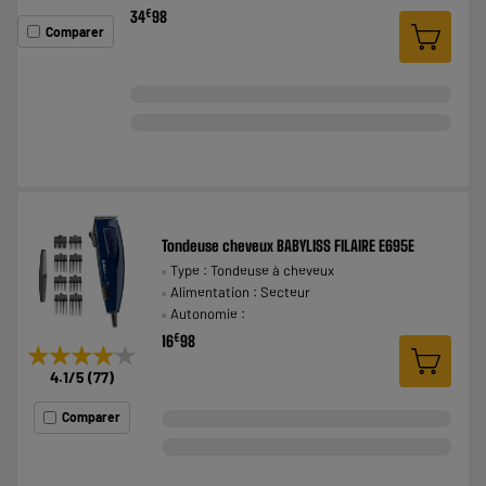
€
34
98
Comparer
Tondeuse cheveux BABYLISS FILAIRE E695E
Type : Tondeuse à cheveux
Alimentation : Secteur
Autonomie :
€
16
98
★★★★★
★★★★★
4.1
/5
(
77
)
Comparer