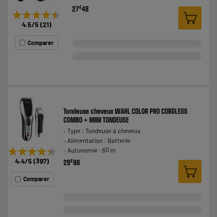
€
27
48
★★★★★
★★★★★
4.5
/5
(
21
)
Comparer
Tondeuse cheveux WAHL COLOR PRO CORDLESS
COMBO + MINI TONDEUSE
Type : Tondeuse à cheveux
Alimentation : Batterie
★★★★★
★★★★★
Autonomie : 60 m
4.4
/5
(
397
)
€
29
98
Comparer