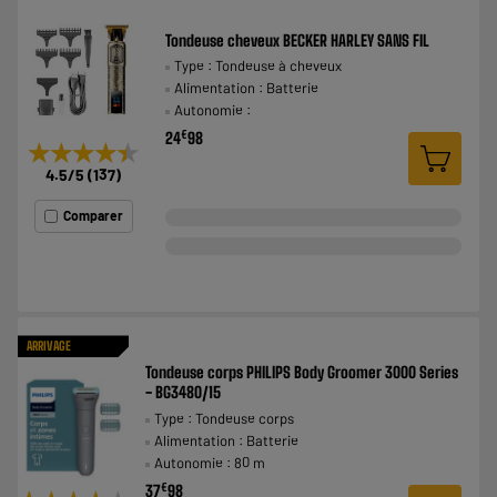
Tondeuse cheveux BECKER HARLEY SANS FIL
Type : Tondeuse à cheveux
Alimentation : Batterie
Autonomie :
€
24
98
★★★★★
★★★★★
4.5
/5
(
137
)
Comparer
ARRIVAGE
Tondeuse corps PHILIPS Body Groomer 3000 Series
- BG3480/15
Type : Tondeuse corps
Alimentation : Batterie
Autonomie : 80 m
€
37
98