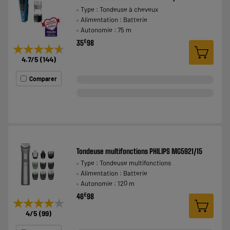
Type : Tondeuse à cheveux
Alimentation : Batterie
Autonomie : 75 m
€
35
98
★★★★★
★★★★★
4.7
/5
(
144
)
Comparer
Tondeuse multifonctions PHILIPS MG5921/15
Type : Tondeuse multifonctions
Alimentation : Batterie
Autonomie : 120 m
€
46
98
★★★★★
★★★★★
4
/5
(
99
)