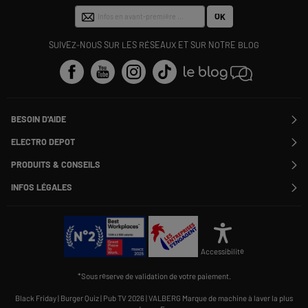
OK
SUIVEZ-NOUS SUR LES RÉSEAUX ET SUR NOTRE BLOG
BESOIN D'AIDE
Contactez-nous
ELECTRO DEPOT
Suivre ma commande
Modifier ou annuler ma commande
PRODUITS & CONSEILS
SAV
Qui sommes nous ?
Nos marques
Payer en plusieurs fois
INFOS LÉGALES
Rejoignez-nous !
Les avis du site
Information phishing
Nos engagements RSE
Infos légales
Nos catégories phares
Voir toutes les Questions / Réponses
Pour les pros : Electro Des Pros
CGV
Le moins cher
À chacun son Everest !
Politique cookies
Offres de remboursement
Alliance Valiuz
Conseils produits
Gérer les cookies
Charte de protection
Cartes cadeaux
Accessibilité
des données personnelles
Carnet d'entretien
Rappel produit
*Sous réserve de validation de votre paiement.
Informations Qualités et Caractéristiques Environnementales
Accessibilité : non conforme
Black Friday
|
Burger Quiz
|
Pub TV 2026
|
VALBERG Marque de machine à laver la plus