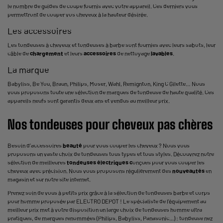
le nombre de guides de coupe fournis avec votre appareil. Ces derniers vous
permettront de couper vos cheveux à la hauteur désirée.
Les accessoires
Les tondeuses à cheveux et tondeuses à barbe sont fournies avec leurs sabots, leur
câble de
chargement
et leurs
accessoires
de nettoyage
lavables
.
La marque
Babyliss, Be You, Braun, Philips, Moser, Wahl, Remignton, King C Gilette… Nous
vous proposons toute une sélection de marques de tondeuse de haute qualité. Ces
appareils neufs sont garantis deux ans et vendus au meilleur prix.
Nos tondeuses pour cheveux pas chères
Besoin d’accessoires
beauté
pour vous couper les cheveux ? Nous vous
proposons un vaste choix de tondeuses tous types et tous styles. Découvrez notre
sélection de meilleures
tondeuses électriques c
onçues pour vous couper les
cheveux avec précision. Nous vous proposons régulièrement des
nouveautés
en
magasin et sur notre site internet.
Prenez soin de vous à petits prix grâce à la sélection de tondeuses barbe et corps
pour homme proposée par ELECTRO DEPOT ! Le spécialiste de l'équipement au
meilleur prix met à votre disposition un large choix de tondeuses homme ultra
pratiques, de marques renommées (Philips, Babyliss, Panasonic...) : tondeuse nez