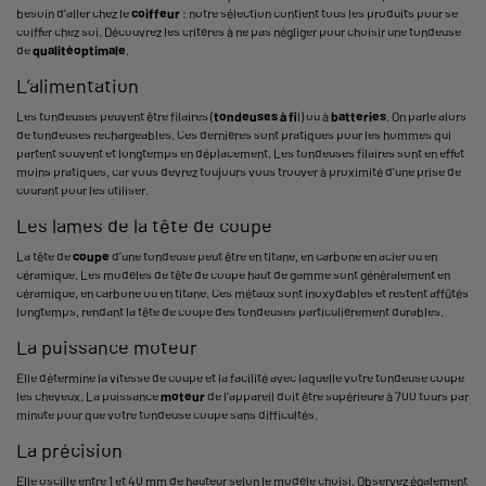
besoin d’aller chez le
coiffeur
: notre sélection contient tous les produits pour se
coiffer chez soi. Découvrez les critères à ne pas négliger pour choisir une tondeuse
de
qualité
optimale
.
L’alimentation
Les tondeuses peuvent être filaires (
tondeuses à fi
l) ou à
batteries
. On parle alors
de tondeuses rechargeables. Ces dernières sont pratiques pour les hommes qui
partent souvent et longtemps en déplacement. Les tondeuses filaires sont en effet
moins pratiques, car vous devrez toujours vous trouver à proximité d’une prise de
courant pour les utiliser.
Les lames de la tête de coupe
La tête de
coupe
d’une tondeuse peut être en titane, en carbone en acier ou en
céramique. Les modèles de tête de coupe haut de gamme sont généralement en
céramique, en carbone ou en titane. Ces métaux sont inoxydables et restent affûtés
longtemps, rendant la tête de coupe des tondeuses particulièrement durables.
La puissance moteur
Elle détermine la vitesse de coupe et la facilité avec laquelle votre tondeuse coupe
les cheveux. La puissance
moteur
de l’appareil doit être supérieure à 700 tours par
minute pour que votre tondeuse coupe sans difficultés.
La précision
Elle oscille entre 1 et 40 mm de hauteur selon le modèle choisi. Observez également