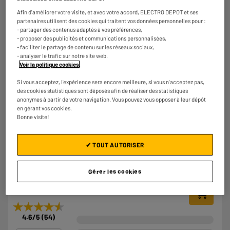
Alimentation :
Afin d'améliorer votre visite, et avec votre accord, ELECTRO DEPOT et ses
Autonomie :
★★★★★
★★★★★
partenaires utilisent des cookies qui traitent vos données personnelles pour :
€
49
98
- partager des contenus adaptés à vos préférences,
4.4
/5
(
407
)
- proposer des publicités et communications personnalisées,
- faciliter le partage de contenu sur les réseaux sociaux,
Comparer
- analyser le trafic sur notre site web.
Voir la politique cookies
.
Si vous acceptez, l'expérience sera encore meilleure, si vous n'acceptez pas,
des cookies statistiques sont déposés afin de réaliser des statistiques
anonymes à partir de votre navigation. Vous pouvez vous opposer à leur dépôt
en gérant vos cookies.
Bonne visite!
LE PRIX BAS
Tondeuse cheveux BE YOU BY-WLHC
✔ TOUT AUTORISER
Type : Tondeuse à cheveux
Alimentation : Batterie
Autonomie : 150 m
Gérer les cookies
€
14
98
★★★★★
★★★★★
4.6
/5
(
54
)