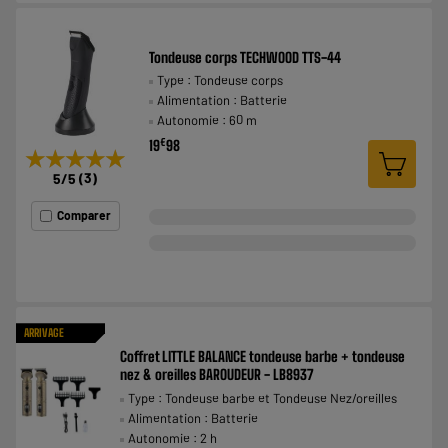
Tondeuse corps TECHWOOD TTS-44
Type : Tondeuse corps
Alimentation : Batterie
Autonomie : 60 m
€
19
98
★★★★★
★★★★★
5
/5
(
3
)
Comparer
ARRIVAGE
Coffret LITTLE BALANCE tondeuse barbe + tondeuse
nez & oreilles BAROUDEUR - LB8937
Type : Tondeuse barbe et Tondeuse Nez/oreilles
Alimentation : Batterie
Autonomie : 2 h