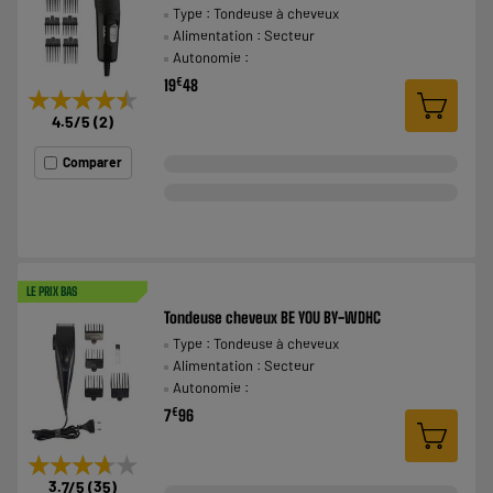
Type : Tondeuse à cheveux
Alimentation : Secteur
Autonomie :
€
19
48
★★★★★
★★★★★
4.5
/5
(
2
)
Comparer
LE PRIX BAS
Tondeuse cheveux BE YOU BY-WDHC
Type : Tondeuse à cheveux
Alimentation : Secteur
Autonomie :
€
7
96
★★★★★
★★★★★
3.7
/5
(
35
)