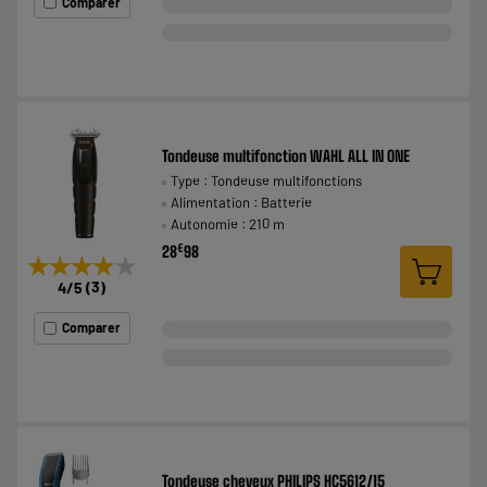
Comparer
Tondeuse multifonction WAHL ALL IN ONE
Type : Tondeuse multifonctions
Alimentation : Batterie
Autonomie : 210 m
€
28
98
★★★★★
★★★★★
4
/5
(
3
)
Comparer
Tondeuse cheveux PHILIPS HC5612/15