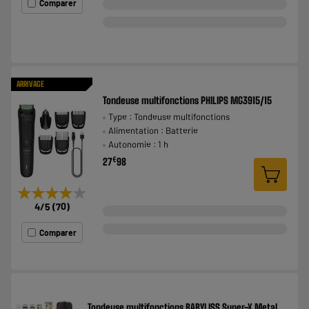
Comparer
ARRIVAGE
Tondeuse multifonctions PHILIPS MG3915/15
Type : Tondeuse multifonctions
Alimentation : Batterie
Autonomie : 1 h
€
27
98
★★★★★
★★★★★
4
/5
(
70
)
Comparer
Tondeuse multifonctions BABYLISS Super-X Metal