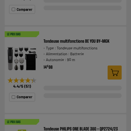
Comparer
LE PRIX BAS
Tondeuse multifonctions BE YOU BY-MGK
Type : Tondeuse multifonctions
Alimentation : Batterie
Autonomie : 90 m
€
14
98
★★★★★
★★★★★
4.4
/5
(
51
)
Comparer
LE PRIX BAS
Tondeuse PHILIPS ONE BLADE 360 - QP2724/23