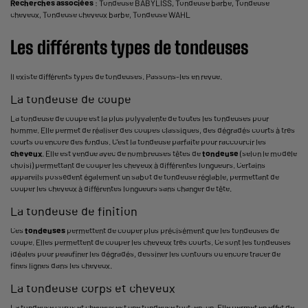
Recherches associées
:
Tondeuse BABYLISS
,
Tondeuse barbe
,
Tondeuse
cheveux
,
Tondeuse cheveux barbe
,
Tondeuse WAHL
Les différents types de tondeuses
Il existe différents types de tondeuses. Passons-les en revue.
La tondeuse de coupe
La tondeuse de coupe est la plus polyvalente de toutes les tondeuses pour
homme. Elle permet de réaliser des coupes classiques, des dégradés courts à très
courts ou encore des fondus. C’est la tondeuse parfaite pour raccourcir les
cheveux
. Elle est vendue avec de nombreuses têtes de
tondeuse
(selon le modèle
choisi) permettant de couper les cheveux à différentes longueurs. Certains
appareils possèdent également un sabot de tondeuse réglable, permettant de
couper les cheveux à différentes longueurs sans changer de tête.
La tondeuse de finition
Ces
tondeuses
permettent de couper plus précisément que les tondeuses de
coupe. Elles permettent de couper les cheveux très courts. Ce sont les tondeuses
idéales pour peaufiner les dégradés, dessiner les contours ou encore tracer de
fines lignes dans les cheveux.
La tondeuse corps et cheveux
La tondeuse corps et cheveux est une tondeuse tout-en-un. Elle permet en effet de