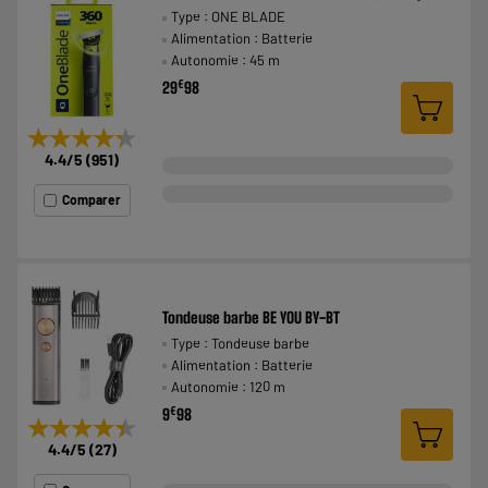
Type : ONE BLADE
Alimentation : Batterie
Autonomie : 45 m
€
29
98
★★★★★
★★★★★
4.4
/5
(
951
)
Comparer
Tondeuse barbe BE YOU BY-BT
Type : Tondeuse barbe
Alimentation : Batterie
Autonomie : 120 m
€
9
98
★★★★★
★★★★★
4.4
/5
(
27
)