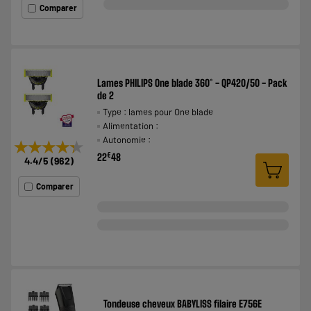
Comparer
Lames PHILIPS One blade 360° - QP420/50 - Pack
de 2
Type : lames pour One blade
Alimentation :
Autonomie :
★★★★★
★★★★★
€
22
48
4.4
/5
(
962
)
Comparer
Tondeuse cheveux BABYLISS filaire E756E