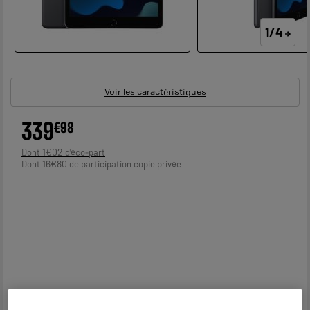
1/4
Voir les caractéristiques
339
€
98
1
€
02
Dont
16
€
80
Dont