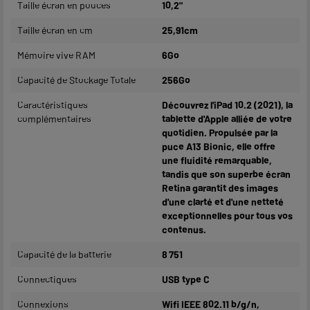
Taille écran en pouces
10,2"
Taille écran en cm
25,91cm
Mémoire vive RAM
6Go
Capacité de Stockage Totale
256Go
Caractéristiques
Découvrez l'iPad 10.2 (2021), la
complémentaires
tablette d'Apple alliée de votre
quotidien. Propulsée par la
puce A13 Bionic, elle offre
une fluidité remarquable,
tandis que son superbe écran
Retina garantit des images
d'une clarté et d'une netteté
exceptionnelles pour tous vos
contenus.
Capacité de la batterie
8 751
Connectiques
USB type C
Connexions
Wifi IEEE 802.11 b/g/n,