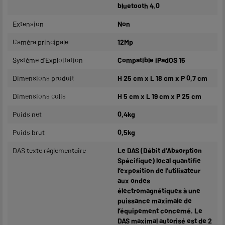
bluetooth 4.0
Extension
Non
Caméra principale
12Mp
Système d'Exploitation
Compatible iPadOS 15
Dimensions produit
H 25 cm x L 18 cm x P 0,7 cm
Dimensions colis
H 5 cm x L 19 cm x P 25 cm
Poids net
0,4kg
Poids brut
0,5kg
DAS texte réglementaire
Le DAS (Débit d’Absorption
Spécifique) local quantifie
l’exposition de l’utilisateur
aux ondes
électromagnétiques à une
puissance maximale de
l’équipement concerné. Le
DAS maximal autorisé est de 2