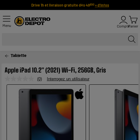
Drive 1h et livraison gratuite dès 49
+ d'infos
€90
Menu
Compte
Panier
Tablette
Apple iPad 10.2" (2021) Wi-Fi, 256GB, Gris
(0)
Interrogez un utilisateur
Aucune
valeur
de
notation.
Lien
sur
la
même
page.