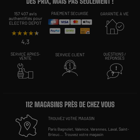
DES PRIX, MAIS PAS SEULEMENT !
157 407 avis
PAIEMENT SÉCURISÉ
GARANTIE À VIE
authentifiés pour
ELECTRO DEPOT
★★★★★
★★★★★
4,3
SERVICE APRÈS-
QUESTIONS /
SERVICE CLIENT
VENTE
RÉPONSES
112 MAGASINS PRÈS DE CHEZ VOUS
TROUVEZ VOTRE MAGASIN
Paris Bagnolet,
Valence,
Varennes,
Laval,
Saint-
Brieuc
...
Trouvez votre magasin