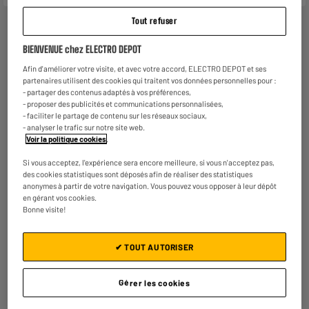
Tout refuser
BIENVENUE chez ELECTRO DEPOT
Afin d'améliorer votre visite, et avec votre accord, ELECTRO DEPOT et ses
partenaires utilisent des cookies qui traitent vos données personnelles pour :
- partager des contenus adaptés à vos préférences,
- proposer des publicités et communications personnalisées,
- faciliter le partage de contenu sur les réseaux sociaux,
- analyser le trafic sur notre site web.
CHARGEUR
NON-INCLUS
Voir la politique cookies
.
Si vous acceptez, l'expérience sera encore meilleure, si vous n'acceptez pas,
Garantie :
2 ans
des cookies statistiques sont déposés afin de réaliser des statistiques
Jusqu'en
août 2028
anonymes à partir de votre navigation. Vous pouvez vous opposer à leur dépôt
en gérant vos cookies.
Bonne visite!
Reprise de votre ancien appareil
C'est
gratuit !
En savoir +
✔ TOUT AUTORISER
ELECTROSÛR
Une assurance à vie à partir de
6€/mois
pour couvrir les
Gérer les cookies
appareils de votre foyer achetés chez nous ou ailleurs.
En savoir +