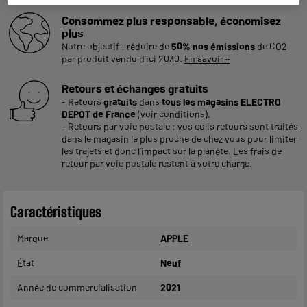
Consommez plus responsable, économisez
plus
Notre objectif : réduire de
50% nos émissions
de CO2
par produit vendu d'ici 2030.
En savoir +
Retours et échanges gratuits
- Retours
gratuits
dans
tous les magasins ELECTRO
DEPOT de France
(
voir conditions
).
- Retours par voie postale : vos colis retours sont traités
dans le magasin le plus proche de chez vous pour limiter
les trajets et donc l’impact sur la planète. Les frais de
retour par voie postale restent à votre charge.
Caractéristiques
Marque
APPLE
État
Neuf
Année de commercialisation
2021