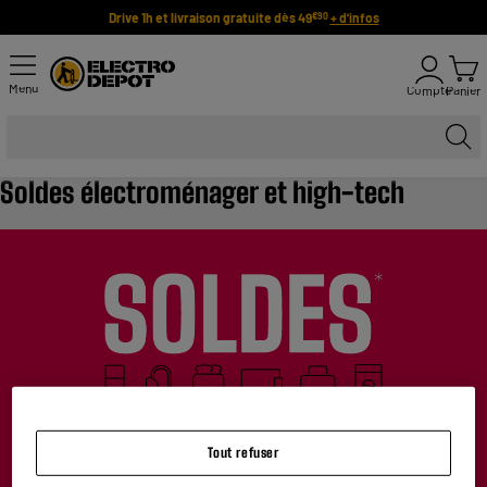
Drive 1h et livraison gratuite dès 49
+ d'infos
€90
Menu
Compte
Panier
Soldes électroménager et high-tech
*Dans la limite des stocks disponibles du mercredi 6 janvier au
Tout refuser
mardi 2 février 2027