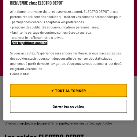
BIENVENUE chez ELECTRO DEPOT
Les
Soldes d'hiver 2027
s’invitent chez ELECTRO DEPOT ! Cet
Afin d'améliorer votre visite, et avec votre accord, ELECTRO DEPOT et ses
hiver, découvrez notre sélection et profitez d'
électroménager
et
partenaires utilisent des cookies qui traitent vos données personnelles pour :
de
multimédia pas cher
pendant les soldes.
- partager des contenus adaptés à vos préférences,
- proposer des publicités et communications personnalisées,
Que vous ayez besoin d’un barbecue, d’un ventilateur, d'un
- faciliter le partage de contenu sur les réseaux sociaux,
réfrigérateur ou d’une
trottinette
, vous trouverez votre bonheur
- analyser le trafic sur notre site web.
dans les rayons en soldes d’ELECTRO DEPOT. Des prix bas et des
Voir la politique cookies
.
produits de
qualité
pour équiper toute votre maison à petit prix !
Si vous acceptez, l'expérience sera encore meilleure, si vous n'acceptez pas,
Si vous cherchez une bonne affaire, rendez-vous sur cette page
des cookies statistiques sont déposés afin de réaliser des statistiques
Soldes
anonymes à partir de votre navigation. Vous pouvez vous opposer à leur dépôt
en gérant vos cookies.
Bonne visite!
Les Soldes s’invitent chez ELECTRO DEPOT ! Découvrez notre sélection et profitez
✔ TOUT AUTORISER
d'électroménager et de multimédia pas cher pendant les soldes.
Que vous ayez besoin d’un four, d’un robot pâtissier, d'un aspirateur ou d'une d’une
trottinette, vous trouverez votre bonheur dans les rayons en soldes d’ELECTRO
Gérer les cookies
DEPOT. Des prix bas et des produits de qualité pour équiper toute votre maison à
petit prix !
Si vous cherchez une bonne affaire, rendez-vous sur cette page Soldes.