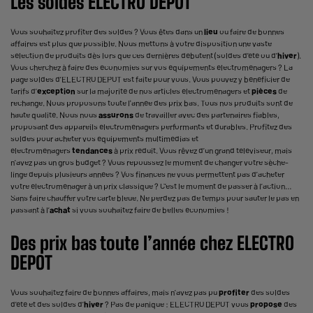
Les soldes ELECTRO DEPOT
Vous souhaitez profiter des soldes ? Vous êtes dans un
lieu
ou faire de bonnes
affaires est plus que possible. Nous mettons à votre disposition une vaste
sélection de produits dès lors que ces dernières débutent (soldes d’été ou d’
hiver
).
Vous cherchez à faire des économies sur vos équipements électroménagers ? La
page soldes d’ELECTRO DEPOT est faite pour vous. Vous pouvez y bénéficier de
tarifs d’
exception
sur la majorité de nos articles électroménagers et
pièces
de
rechange. Nous proposons toute l'année des prix bas. Tous nos produits sont de
haute qualité. Nous nous
assurons
de travailler avec des partenaires fiables,
proposant des appareils électroménagers performants et durables. Profitez des
soldes pour acheter vos équipements multimédias et
électroménagers
tendances
à prix réduit. Vous rêvez d’un grand téléviseur, mais
n’avez pas un gros budget ? Vous repoussez le moment de changer votre sèche-
linge depuis plusieurs années ? Vos finances ne vous permettent pas d’acheter
votre électroménager à un prix classique ? C’est le moment de passer à l’action…
Sans faire chauffer votre carte bleue. Ne perdez pas de temps pour sauter le pas en
passant à l’
achat
si vous souhaitez faire de belles économies !
Des prix bas toute l’année chez ELECTRO
DEPOT
Vous souhaitez faire de bonnes affaires, mais n’avez pas pu
profiter
des soldes
d’été et des soldes d’
hiver
? Pas de panique : ELECTRO DEPOT vous
propose
des