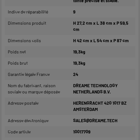
tonte précise et stable.
Indice de réparabilité
9
Dimensions produit
H 27,2 cm x L 38 cm x P 59,5
cm
Dimensions colis
H 42 cm x L 54 cm x P 87 cm
Poids net
19,3kg
Poids brut
19,3kg
Garantie légale France
24
Nom du fabricant, raison
DREAME TECHNOLOGY
sociale ou marque déposée
NETHERLANDS B.V.
Adresse postale
HERENGRACHT 420 1017 BZ
AMSTERDAM
Adresse électronique
SALES@DREAME.TECH
Code article
10017709