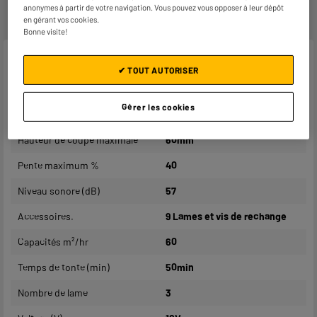
anonymes à partir de votre navigation. Vous pouvez vous opposer à leur dépôt
retour par voie postale restent à votre charge.
en gérant vos cookies.
Bonne visite!
Caractéristiques
✔ TOUT AUTORISER
Largeur de coupe (cm)
20cm
Gérer les cookies
Hauteur de coupe minimale
20mm
Hauteur de coupe maximale
60mm
Pente maximum %
40
Niveau sonore (dB)
57
Accessoires.
9 Lames et vis de rechange
Capacités m²/hr
60
Temps de tonte (min)
50min
Nombre de lame
3