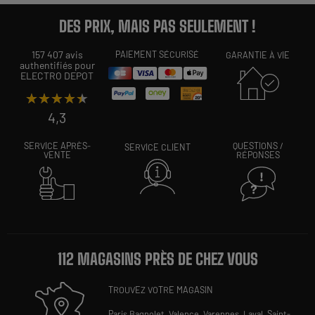
DES PRIX, MAIS PAS SEULEMENT !
157 407 avis
PAIEMENT SÉCURISÉ
GARANTIE À VIE
authentifiés pour
ELECTRO DEPOT
★★★★★
★★★★★
4,3
SERVICE APRÈS-
QUESTIONS /
SERVICE CLIENT
VENTE
RÉPONSES
112 MAGASINS PRÈS DE CHEZ VOUS
TROUVEZ VOTRE MAGASIN
Paris Bagnolet,
Valence,
Varennes,
Laval,
Saint-