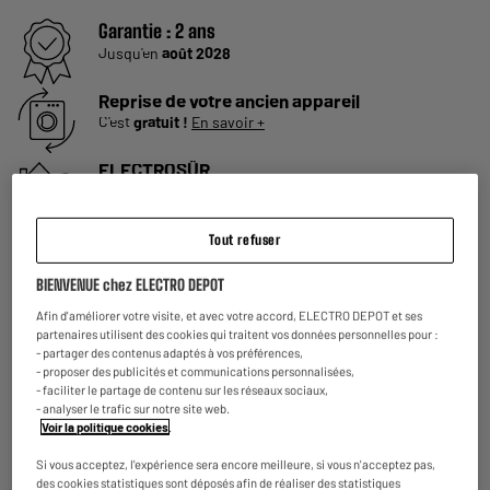
Garantie :
2 ans
Jusqu'en
août 2028
Reprise de votre ancien appareil
C'est
gratuit !
En savoir +
ELECTROSÛR
Une assurance à vie à partir de
6€/mois
pour couvrir les
appareils de votre foyer achetés chez nous ou ailleurs.
En savoir +
Tout refuser
Consommez plus responsable, économisez
BIENVENUE chez ELECTRO DEPOT
plus
Afin d'améliorer votre visite, et avec votre accord, ELECTRO DEPOT et ses
Notre objectif : réduire de
50% nos émissions
de CO2
partenaires utilisent des cookies qui traitent vos données personnelles pour :
par produit vendu d'ici 2030.
En savoir +
- partager des contenus adaptés à vos préférences,
- proposer des publicités et communications personnalisées,
Retours et échanges gratuits
- faciliter le partage de contenu sur les réseaux sociaux,
- Retours
gratuits
dans
tous les magasins ELECTRO
- analyser le trafic sur notre site web.
Voir la politique cookies
.
DEPOT de France
(
voir conditions
).
- Retours par voie postale : vos colis retours sont traités
Si vous acceptez, l'expérience sera encore meilleure, si vous n'acceptez pas,
dans le magasin le plus proche de chez vous pour limiter
des cookies statistiques sont déposés afin de réaliser des statistiques
les trajets et donc l’impact sur la planète. Les frais de