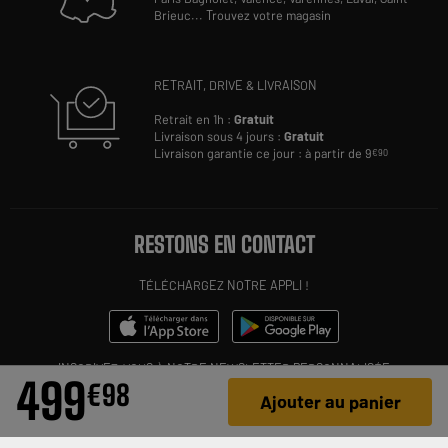
Brieuc
...
Trouvez votre magasin
RETRAIT, DRIVE & LIVRAISON
Retrait en 1h :
Gratuit
Livraison sous 4 jours :
Gratuit
Livraison garantie ce jour : à partir de 9
€90
RESTONS EN CONTACT
TÉLÉCHARGEZ NOTRE APPLI !
INSCRIVEZ-VOUS À NOTRE NEWSLETTER PERSONNALISÉE
499
€
98
Ajouter au panier
OK