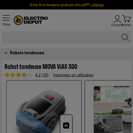
Drive 1h et livraison gratuite dès 49
+ d'infos
€90
Menu
Compte
Panier
Robots tondeuses
Robot tondeuse MOVA ViAX 300
4.2
(18)
Interrogez un utilisateur
Lire
18
avis.
Lien
sur
la
même
page.