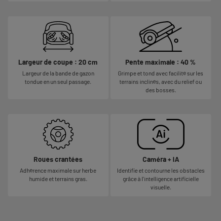
Largeur de coupe : 20 cm
Pente maximale : 40 %
Largeur de la bande de gazon
Grimpe et tond avec facilité sur les
tondue en un seul passage.
terrains inclinés, avec du relief ou
des bosses.
Roues crantées
Caméra + IA
Adhérence maximale sur herbe
Identifie et contourne les obstacles
humide et terrains gras.
grâce à l'intelligence artificielle
visuelle.