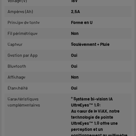
Voltage (V)
18V
Ampères (Ah)
2,5A
Principe de tonte
Forme en U
Fil périmétrique
Non
Capteur
Soulèvement + Pluie
Gestion par App
Oui
Bluetooth
Oui
Affichage
Non
Étanchéité
Oui
Caractéristiques
° Système bi-vision IA
complémentaires
UltraEyes™ 1.0:
Au cœur de la ViAX, notre
technologie de pointe
UltraEyes™ 1.0 offre une
perception et un
positionnement au millimètre