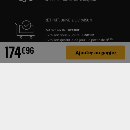
RETRAIT, DRIVE & LIVRAISON
Retrait en 1h :
Gratuit
Livraison sous 4 jours :
Gratuit
Livraison garantie ce jour : à partir de 9
€90
174
€
96
Ajouter au panier
RESTONS EN CONTACT
TÉLÉCHARGEZ NOTRE APPLI !
INSCRIVEZ-VOUS À NOTRE NEWSLETTER PERSONNALISÉE
OK
SUIVEZ-NOUS SUR LES RÉSEAUX ET SUR NOTRE BLOG