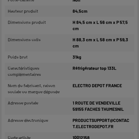
Hauteur produit
84,5cm
Dimensions produit
H 84,5 cm x L 56 cm x P 57,5
cm
Dimensions colis
H 88,3 cm x L 58 cm x P 59,3
cm
Poids brut
31kg
Caractéristiques
Réfrigérateur top 133L
complémentaires
Nom du fabricant, raison
ELECTRO DEPOT FRANCE
sociale ou marque déposée
Adresse postale
1 ROUTE DE VENDEVILLE
59155 FACHES THUMESNIL
Adresse électronique
PRODUCTSUPPORT@CONTAC
T.ELECTRODEPOT.FR
Code article
10012158