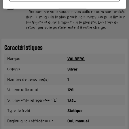
- Retours
gratuits
dans
tous les magasins ELECTRO
DEPOT de France
(
voir conditions
).
- Retours par voie postale : vos colis retours sont traités
dans le magasin le plus proche de chez vous pour limiter
les trajets et donc l’impact sur la planète. Les frais de
retour par voie postale restent à votre charge.
Caractéristiques
Marque
VALBERG
Coloris
Silver
Nombre de personne(s)
1
Volume utile total
126L
Volume utile réfrigérateur (L)
133L
Type de froid
Statique
Dégivrage du réfrigérateur
Oui, manuel