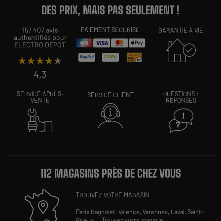
DES PRIX, MAIS PAS SEULEMENT !
157 407 avis
PAIEMENT SÉCURISÉ
GARANTIE À VIE
authentifiés pour
ELECTRO DEPOT
★★★★★
★★★★★
4,3
SERVICE APRÈS-
QUESTIONS /
SERVICE CLIENT
VENTE
RÉPONSES
112 MAGASINS PRÈS DE CHEZ VOUS
TROUVEZ VOTRE MAGASIN
Paris Bagnolet,
Valence,
Varennes,
Laval,
Saint-
Brieuc
...
Trouvez votre magasin