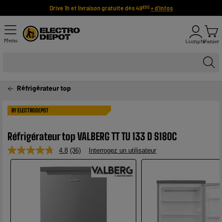
Drive 1h et livraison gratuite dès 49
+ d'infos
€90
Menu
Compte
Panier
Réfrigérateur top
BY ELECTRODEPOT
Réfrigérateur top VALBERG TT TU 133 D S180C
4.8
(36)
Interrogez un utilisateur
Lire
36
avis.
Lien
sur
la
même
page.