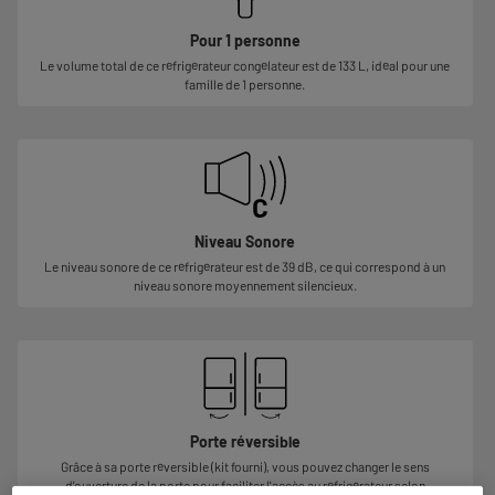
Pour 1 personne
Le volume total de ce réfrigérateur congélateur est de 133 L, idéal pour une
famille de 1 personne.
Niveau Sonore
Le niveau sonore de ce réfrigérateur est de 39 dB, ce qui correspond à un
niveau sonore moyennement silencieux.
Porte réversible
Grâce à sa porte réversible (kit fourni), vous pouvez changer le sens
d'ouverture de la porte pour faciliter l'accès au réfrigérateur selon