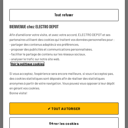
l'agencement de la cuisine.
Tout refuser
BIENVENUE chez ELECTRO DEPOT
Garantie :
2 ans
Afin d'améliorer votre visite, et avec votre accord, ELECTRO DEPOT et ses
Jusqu'en
août 2028
partenaires utilisent des cookies qui traitent vos données personnelles pour :
- partager des contenus adaptés à vos préférences,
Reprise de votre ancien appareil
- proposer des publicités et communications personnalisées,
C'est
gratuit !
En savoir +
- faciliter le partage de contenu sur les réseaux sociaux,
- analyser le trafic sur notre site web.
Voir la politique cookies
.
ELECTROSÛR
Une assurance à vie à partir de
6€/mois
pour couvrir les
Si vous acceptez, l'expérience sera encore meilleure, si vous n'acceptez pas,
appareils de votre foyer achetés chez nous ou ailleurs.
des cookies statistiques sont déposés afin de réaliser des statistiques
En savoir +
anonymes à partir de votre navigation. Vous pouvez vous opposer à leur dépôt
en gérant vos cookies.
Bonne visite!
Consommez plus responsable, économisez
plus
Notre objectif : réduire de
50% nos émissions
de CO2
✔ TOUT AUTORISER
par produit vendu d'ici 2030.
En savoir +
Retours et échanges gratuits
Gérer les cookies