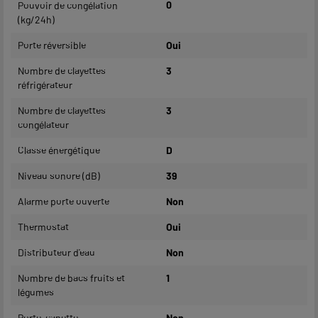
Pouvoir de congélation
0
(kg/24h)
Porte réversible
Oui
Nombre de clayettes
3
réfrigérateur
Nombre de clayettes
3
congélateur
Classe énergétique
D
Niveau sonore (dB)
39
Alarme porte ouverte
Non
Thermostat
Oui
Distributeur d'eau
Non
Nombre de bacs fruits et
1
légumes
Porte-canette
Non