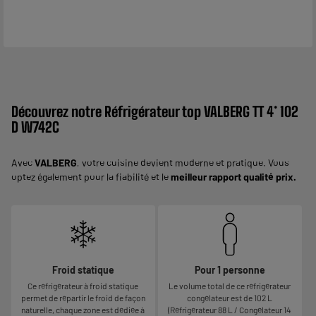
Découvrez notre Réfrigérateur top VALBERG TT 4* 102
D W742C
Avec
VALBERG
, votre cuisine devient moderne et pratique. Vous
optez également pour la fiabilité et le
meilleur rapport qualité prix.
Froid statique
Pour 1 personne
Ce réfrigérateur à froid statique
Le volume total de ce réfrigérateur
permet de répartir le froid de façon
congélateur est de 102 L
naturelle, chaque zone est dédiée à
(Réfrigérateur 88 L / Congélateur 14