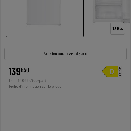
1/8
Voir les caractéristiques
139
€
50
14
€
68
Dont
Fiche d'information sur le produit