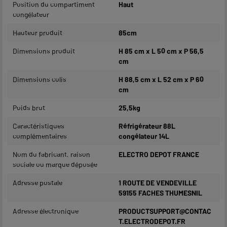
Position du compartiment
Haut
congélateur
Hauteur produit
85cm
Dimensions produit
H 85 cm x L 50 cm x P 56,5
cm
Dimensions colis
H 88,5 cm x L 52 cm x P 60
cm
Poids brut
25,5kg
Caractéristiques
Réfrigérateur 88L
complémentaires
congélateur 14L
Nom du fabricant, raison
ELECTRO DEPOT FRANCE
sociale ou marque déposée
Adresse postale
1 ROUTE DE VENDEVILLE
59155 FACHES THUMESNIL
Adresse électronique
PRODUCTSUPPORT@CONTAC
T.ELECTRODEPOT.FR