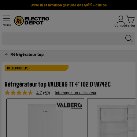
Drive 1h et livraison gratuite dès 49
+ d'infos
€90
Menu
Compte
Panier
Réfrigérateur top
BY ELECTRODEPOT
Réfrigérateur top VALBERG TT 4* 102 D W742C
4.7
(60)
Interrogez un utilisateur
Lire
60
avis.
Lien
sur
la
même
page.