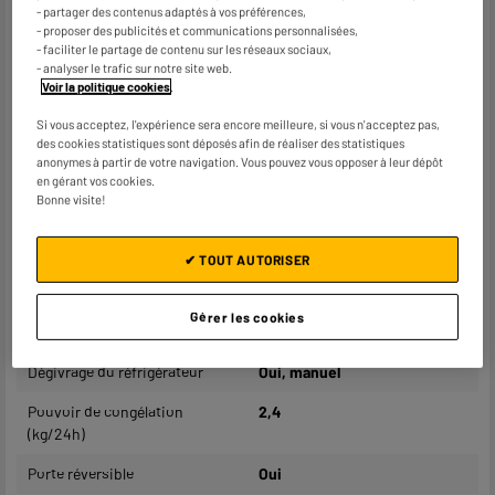
- partager des contenus adaptés à vos préférences,
Coloris
Blanc
- proposer des publicités et communications personnalisées,
- faciliter le partage de contenu sur les réseaux sociaux,
Nombre de personne(s)
1
- analyser le trafic sur notre site web.
Voir la politique cookies
.
Volume utile total
102L
Si vous acceptez, l'expérience sera encore meilleure, si vous n'acceptez pas,
des cookies statistiques sont déposés afin de réaliser des statistiques
Volume utile réfrigérateur (L)
88L
anonymes à partir de votre navigation. Vous pouvez vous opposer à leur dépôt
en gérant vos cookies.
Volume utile congélateur (L)
14L
Bonne visite!
Classe de congélation
**** T -24°C - Congélation de
produits frais et/ou
✔ TOUT AUTORISER
conservation de produits déjà
congelés 1 an
Gérer les cookies
Type de froid
Statique
Dégivrage du réfrigérateur
Oui, manuel
Pouvoir de congélation
2,4
(kg/24h)
Porte réversible
Oui