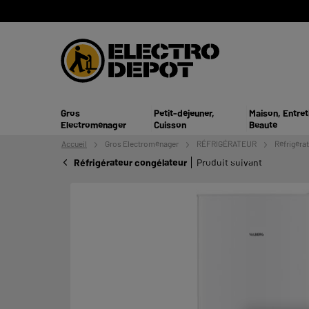
Gros
Petit-déjeuner,
Maison, Entret
Electroménager
Cuisson
Beauté
Accueil
Gros
Electroménager
RÉFRIGÉRATEUR
Réfrigéra
Réfrigérateur congélateur
Produit suivant