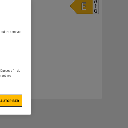
qui traitent vos
déposés afin de
érant vos
 AUTORISER