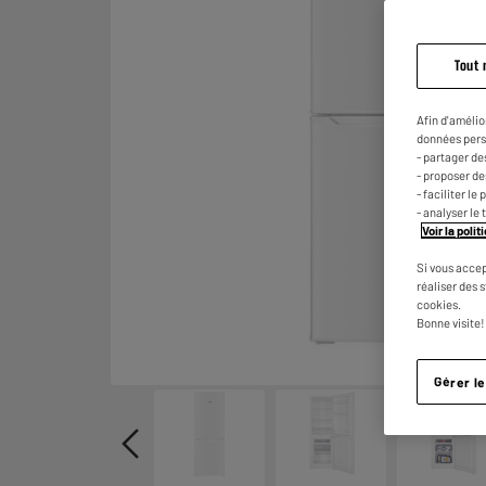
Tout 
Afin d'amélio
données pers
- partager de
- proposer d
- faciliter l
- analyser le 
Voir la poli
Si vous accep
réaliser des 
cookies.
Bonne visite!
Gérer l