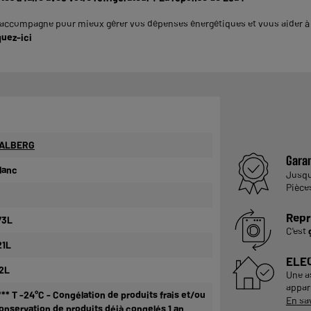
compagne pour mieux gérer vos dépenses énergétiques et vous aider à a
quez-ici
ALBERG
Garan
lanc
Jusq
Pièce
Repr
73L
C'est
21L
ELE
2L
Une a
appare
*** T -24°C - Congélation de produits frais et/ou
En sa
onservation de produits déjà congelés 1 an