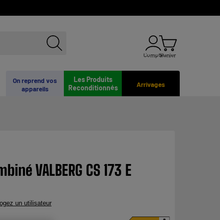
Compte
Panier
Les Produits
On reprend vos
Arrivages
Reconditionnés
appareils
mbiné VALBERG CS 173 E
rogez un utilisateur