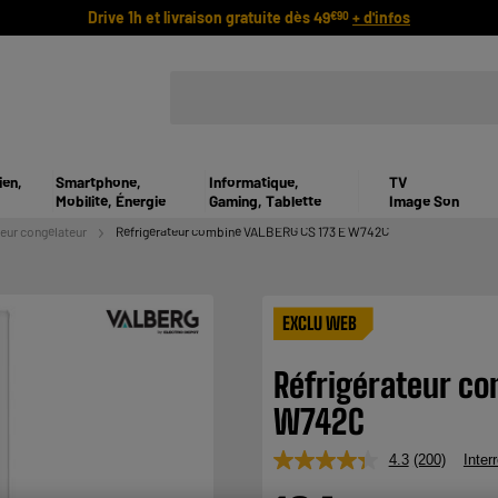
Drive 1h et livraison gratuite dès 49
+ d'infos
€90
ien,
Smartphone,
Informatique,
TV
Mobilité, Énergie
Gaming, Tablette
Image Son
teur congélateur
Réfrigérateur combiné VALBERG CS 173 E W742C
EXCLU WEB
Réfrigérateur co
W742C
4.3
(200)
Inter
Lire
200