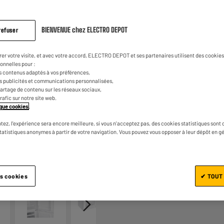
184
avis.
€
96
Lien
sur
la
BIENVENUE chez ELECTRO DEPOT
14
€
68
refuser
Dont
même
Fiche d'information sur le produit
page.
rer votre visite, et avec votre accord, ELECTRO DEPOT et ses partenaires utilisent des cookies 
onnelles pour :
s contenus adaptés à vos préférences,
es publicités et communications personnalisées,
e partage de contenu sur les réseaux sociaux,
trafic sur notre site web.
tique cookies
.
tez, l'expérience sera encore meilleure, si vous n'acceptez pas, des cookies statistiques sont 
statistiques anonymes à partir de votre navigation. Vous pouvez vous opposer à leur dépôt en g
Ajouter au panier
1/8
es cookies
✔ TOUT