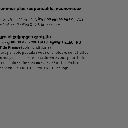
ommez plus responsable, économisez
objectif : réduire de
50% nos émissions
de CO2
roduit vendu d'ici 2030.
En savoir +
urs et échanges gratuits
ours
gratuits
dans
tous les magasins ELECTRO
 de France
(
voir conditions
).
urs par voie postale : vos colis retours sont traités
le magasin le plus proche de chez vous pour limiter
ajets et donc l’impact sur la planète. Les frais de
 par voie postale restent à votre charge.