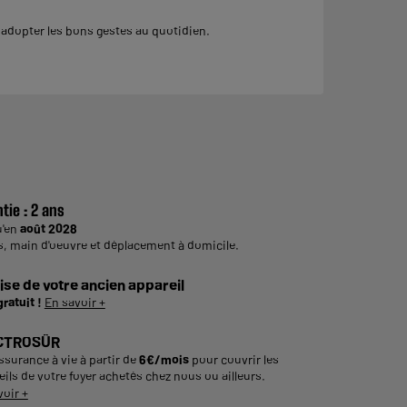
dopter les bons gestes au quotidien.
tie :
2 ans
u'en
août 2028
s, main d'oeuvre et déplacement à domicile.
ise de votre ancien appareil
gratuit !
En savoir +
CTROSÛR
ssurance à vie à partir de
6€/mois
pour couvrir les
ils de votre foyer achetés chez nous ou ailleurs.
voir +