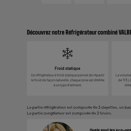
Découvrez notre Réfrigérateur combiné VALB
Froid statique
Ce réfrigérateur à froid statique permet de répartir
Le volume 
le froid de façon naturelle, chaque zone est dédiée
de 173 L 
à un type d'aliment.
idéa
La partie réfrigérateur est composée de 3 clayettes, un ba
La partie congélateur est composée de 3 tiroirs.
Quels sont les éco-ges