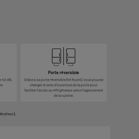
Porte réversible
e 40 dB,
Grâce à sa porte réversible (kit fourni), vous pouvez
re
changer le sens d'ouverture de la porte pour
faciliter l'accès au réfrigérateur selon l'agencement
de la cuisine.
érateur).