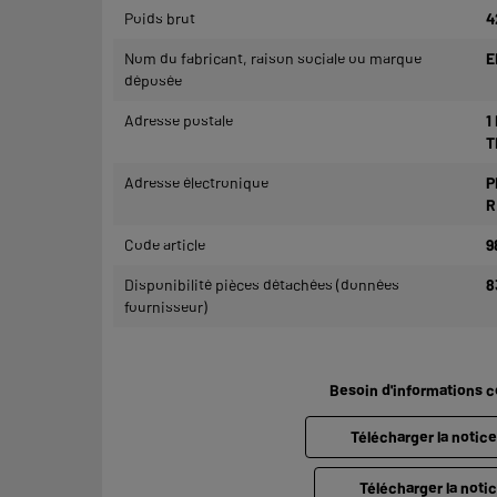
Poids brut
4
Nom du fabricant, raison sociale ou marque
E
déposée
Adresse postale
1
T
Adresse électronique
P
R
Code article
9
Disponibilité pièces détachées (données
8
fournisseur)
Besoin d'informations 
Télécharger la notic
Télécharger la notic