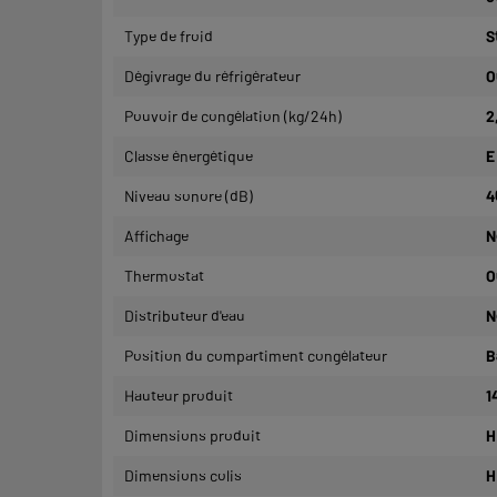
Type de froid
S
Dégivrage du réfrigérateur
O
Pouvoir de congélation (kg/24h)
2
Classe énergétique
E
Niveau sonore (dB)
4
Affichage
N
Thermostat
O
Distributeur d'eau
N
Position du compartiment congélateur
B
Hauteur produit
1
Dimensions produit
H
Dimensions colis
H