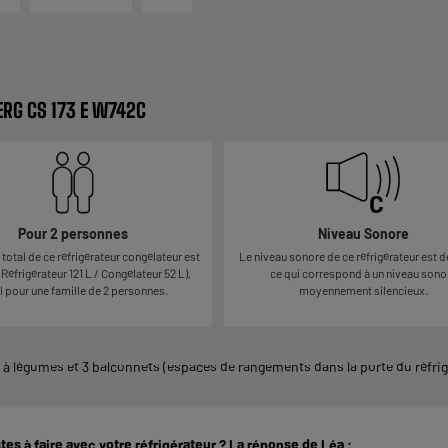
ERG CS 173 E W742C
Pour 2 personnes
Niveau Sonore
total de ce réfrigérateur congélateur est
Le niveau sonore de ce réfrigérateur est d
(Réfrigérateur 121 L / Congélateur 52 L),
ce qui correspond à un niveau sono
l pour une famille de 2 personnes.
moyennement silencieux.
c à légumes et 3 balconnets (espaces de rangements dans la porte du réfrig
tes à faire avec votre réfrigérateur ? La réponse de Léa :