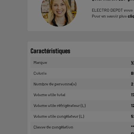
ELECTRO DEPOT vous ac
Pour en savoir plus
cli
Caractéristiques
Marque
V
Coloris
B
Nombre de personne(s)
2
Volume utile total
1
Volume utile réfrigérateur (L)
1
Volume utile congélateur (L)
5
Classe de congélation
*
c