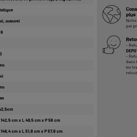
Cons
tatique
plus
Notre 
ui, manuel
par p
,6
Reto
- Ret
DEPOT
0
- Reto
dans 
on
les tr
retour
ui
on
as
42,5cm
 142,5 cm x L 49,5 cm x P 56 cm
 148,4 cm x L 51,8 cm x P 57,8 cm