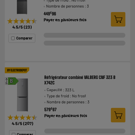
Type de froid : No frost
Nombre de personnes : 3
€
449
96
★★★★★
★★★★★
Payer en
plusieurs fois
4.5
/5
(
23
)
Comparer
BY ELECTRODEPOT
Réfrigérateur combiné VALBERG CNF 323 B
A
B
X742C
G
Capacité : 323 L
Type de froid : No frost
Nombre de personnes : 3
€
579
97
Payer en
plusieurs fois
★★★★★
★★★★★
4.5
/5
(
207
)
Comparer