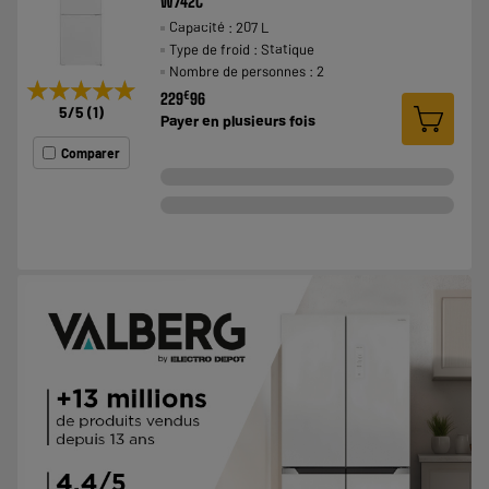
W742C
Capacité : 207 L
Type de froid : Statique
Nombre de personnes : 2
★★★★★
★★★★★
€
229
96
5
/5
(
1
)
Payer en
plusieurs fois
Comparer