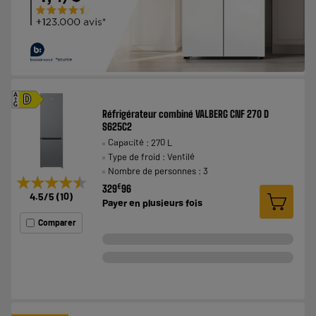
A
D
G
Réfrigérateur combiné VALBERG CNF 270 D
S625C2
Capacité : 270 L
Type de froid : Ventilé
Nombre de personnes : 3
★★★★★
★★★★★
€
329
96
4.5
/5
(
10
)
Payer en
plusieurs fois
Comparer