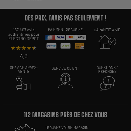
DES PRIX, MAIS PAS SEULEMENT !
157 407 avis
PAIEMENT SÉCURISÉ
GARANTIE À VIE
authentifiés pour
ELECTRO DEPOT
★★★★★
★★★★★
4,3
SERVICE APRÈS-
QUESTIONS /
SERVICE CLIENT
VENTE
RÉPONSES
112 MAGASINS PRÈS DE CHEZ VOUS
TROUVEZ VOTRE MAGASIN