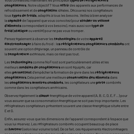
congélateurs
. Notre objectif ? Vous
offrir
des appareils aux performances de
refroidissement et de
congélation
idéales. Découvrez nos congélateurs
tous
types de froids
, adaptés à tous les besoins. Veillez à bien analyser
la
capacité
de l’appareil que vous convoitez (pour
stocker un volume
d’aliments
correspondant à vos besoins), mais aussi son
type de
froid
(
statique
ou ventilé) pour ne pas vous tromper.
Pensez également à observer les
technologies
de votre
appareil
électroménager
à faire du froid : le
s réfrigérateurs congélateurs combinés
ont
souvent une option dégivrage, un panneau de contrôle de
la
température
extérieure, mais ce n’est pas tout.
Les
technologies
comme NoFrost sont particulièrement utiles et les
meilleurs
modèles de congélateurs
en sont équipés, car
elles
permettent
d’empêcher la formation de givre dans les
réfrigérateurs
congélateurs
.Cela permet une meilleure
conservation des aliments
dans
les
congélateurs armoires combinés
, les congélateurs une
porte
combinés
comme dans les congélateurs américains.
Observez également la
classe
énergétique de votre appareil (A, B, C, D, E, F…) pour
vous assurer que sa consommation énergétique ne soit pas trop importante. Les
réfrigérateurs congélateurs présentent souvent une classe énergétique située entre
E et G.
Enfin, assurez-vous que les dimensions de l’appareil correspondent à l’espace que
vous lui réservez. Les réfrigérateurs combinés occupent beaucoup de place
en
hauteur
(selon leur volume total). De ce fait, ces équipements électroménagers
ne correspondent pas à toutes les configurations de cuisine. Nous vous proposons