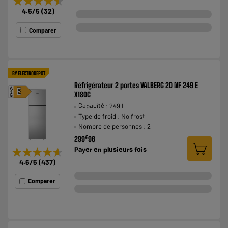
★★★★★
★★★★★
4.5
/5
(
32
)
Comparer
BY ELECTRODEPOT
Réfrigérateur 2 portes VALBERG 2D NF 249 E
A
E
X180C
G
Capacité : 249 L
Type de froid : No frost
Nombre de personnes : 2
€
299
96
★★★★★
★★★★★
Payer en
plusieurs fois
4.6
/5
(
437
)
Comparer