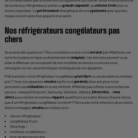
de nombreux réfrigérateurs petite ou
grande capacité
, au
volume total
plus ou
moins important. La
performance
énergétique de nos
systèmes
ainsi que leur
niveau sonore varie d’un appareil à un autre.
Nos réfrigérateurs congélateurs pas
chers
Vous avez des questions ? Nos conseillers sont à votre
service
par téléphone, via
notre formulaire en ligne ou directement en
magasin
. Ces derniers peuvent vous
aider à effectuer un comparatif de nos modèles en stocks ou encore vous
renseigner sur les caractéristiques techniques de nos appareils.
Prêt à acheter votre réfrigérateur congélateur
pose libre
ou encastrable au meilleur
prix ? Tous nos appareils
vendus
neufs sont
garantis
deux ans pour vous
permettre une
utilisation
en toute sérénité. N’hésitez pas à filtrer votre recherche
par prix, marque (Hotpoint, Samsung, Siemens, Valberg,
Electrolux
…)
avis
client
pour obtenir le meilleur
rapport
qualité prix possible.Besoin d’autre chose
que d’un réfrigérateur congélateur combiné ? Parcourez notre sélection de produits
électroménagers
vendus
au meilleur prix :
choisir réfrigérateur
;
congélateur froid
;
filtre frigo
;
meilleurs congélateurs
;
frigo américain double
.