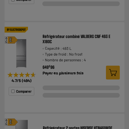
BY ELECTRODEPOT
Réfrigérateur combiné VALBERG CNF 493 E
A
E
X180C
G
Capacité : 493 L
Type de froid : No frost
Nombre de personnes : 4
€
649
96
Payer en
plusieurs fois
★★★★★
★★★★★
4.7
/5
(
494
)
Comparer
A
E
G
Réfrigérateur 2 portes HISENSE HTN461WDE