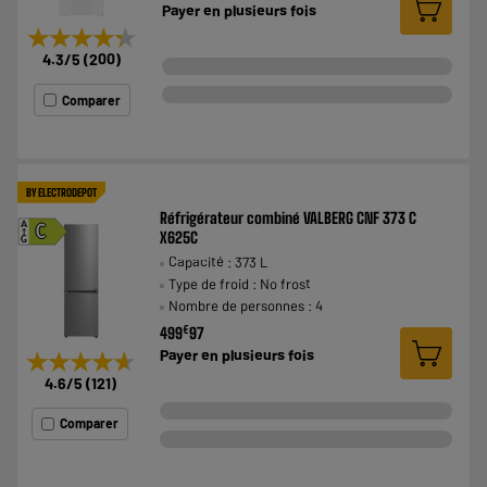
Payer en
plusieurs fois
★★★★★
★★★★★
4.3
/5
(
200
)
Comparer
BY ELECTRODEPOT
Réfrigérateur combiné VALBERG CNF 373 C
A
C
X625C
G
Capacité : 373 L
Type de froid : No frost
Nombre de personnes : 4
€
499
97
Payer en
plusieurs fois
★★★★★
★★★★★
4.6
/5
(
121
)
Comparer