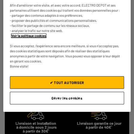
Réfrigérateur combiné VALBERG CS 262 D S625C
Afin d'améliorer votre visite, et avec votre accord, ELECTRO DEPOT et ses
A
D
partenaires utilisent des cookies qui traitent vos données personnelles pour :
Capacité : 262 L
G
- partager des contenus adaptés à vos préférences,
Type de froid : Statique
- proposer des publicités et communications personnalisées,
Nombre de personnes : 3
- faciliter le partage de contenu sur les réseaux sociaux,
- analyser le trafic sur notre site web.
€
279
50
Voir la politique cookies
.
Payer en
plusieurs fois
★★★★★
★★★★★
Si vous acceptez, l'expérience sera encore meilleure, si vous n'acceptez pas,
4
/5
(
157
)
des cookies statistiques sont déposés afin de réaliser des statistiques
anonymes à partir de votre navigation. Vous pouvez vous opposer à leur dépôt
en gérant vos cookies.
Comparer
Bonne visite!
✔ TOUT AUTORISER
Gérer les cookies