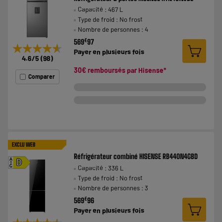
Capacité : 467 L
Type de froid : No frost
Nombre de personnes : 4
€
569
97
★★★★★
★★★★★
Payer en
plusieurs fois
4.6
/5
(
98
)
30€ remboursés par
Hisense
*
Comparer
EXCLU WEB
Réfrigérateur combiné HISENSE RB440N4GBD
A
D
Capacité : 336 L
G
Type de froid : No frost
Nombre de personnes : 3
€
569
96
Payer en
plusieurs fois