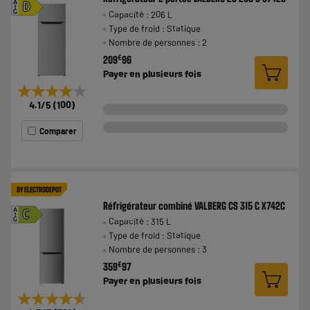
A
D
Capacité : 206 L
G
Type de froid : Statique
Nombre de personnes : 2
€
209
96
Payer en
plusieurs fois
★★★★★
★★★★★
4.1
/5
(
100
)
Comparer
BY ELECTRODEPOT
Réfrigérateur combiné VALBERG CS 315 C X742C
A
C
Capacité : 315 L
G
Type de froid : Statique
Nombre de personnes : 3
€
359
97
Payer en
plusieurs fois
★★★★★
★★★★★