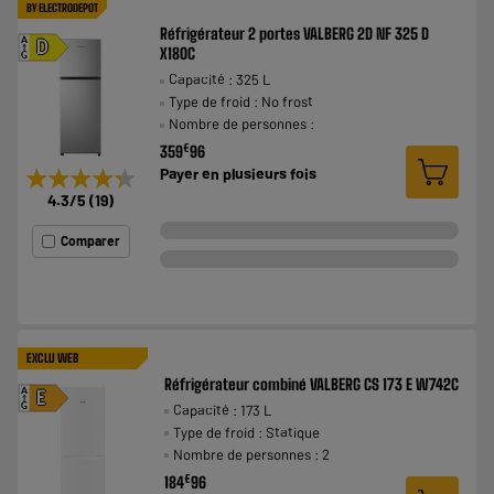
BY ELECTRODEPOT
Réfrigérateur 2 portes VALBERG 2D NF 325 D
A
D
X180C
G
Capacité : 325 L
Type de froid : No frost
Nombre de personnes :
€
359
96
★★★★★
★★★★★
Payer en
plusieurs fois
4.3
/5
(
19
)
Comparer
EXCLU WEB
Réfrigérateur combiné VALBERG CS 173 E W742C
A
E
Capacité : 173 L
G
Type de froid : Statique
Nombre de personnes : 2
€
184
96