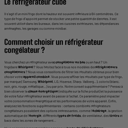
Le réfrigérateur cube
Il s’agit d’un mini frigo dont la hauteur est souvent inférieure à 60 centimètres. Ce
type de frigo d’appoint permet de stocker une petite quantité de denrées. Il est
souvent utilisé dans les bureaux, dans les cuisines extérieures, les dépendances
aménagées, les garages ou comme minibar.
Comment choisir un réfrigérateur
congélateur ?
Vous cherchez un réfrigérateur ave
c congélateur en bas
ou en haut ? Un
frigidaire
Whirlpool
? Vous hésitez face à tous nos modèles de
réfrigérateurs
congélateurs
? Nous vous conseillons de filtrer les résultats obtenus pour bien
choisir votre
appareil combiné
. Vous pouvez affiner les résultats par type de frigo,
par marque ( Samsung,
Whirlpool
, LG, Hisense, Sharp, Valberg…), coloris (blanc,
noir, gris, rouge, métallique…) ou par prix. Notre conseil supplémentaire ? Pensez à
bien observer la
classe énergétique
(indiquée sur la fiche produit) et la puissance
de votre futur réfrigérateur avant de passer à l’achat. Ce paramètre peut impacter
votre consommation énergétique et les performances de votre appareil. Enfin,
analysez les fonctions supplémentaires : certains combinés réfrigérateurs
congélateurs possèdent des options intéressantes, comme l’
éclairage
, la gestion
automatique de l’
énergie
, différents
types de froids
, de ventilateur, des
tiroirs
et
bacs dans les zones de rangement…
Vous connaissez maintenant les principaux
types de réfrigérateurs