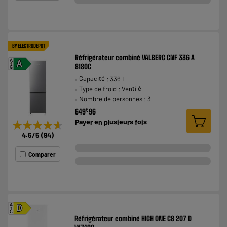
BY ELECTRODEPOT
Réfrigérateur combiné VALBERG CNF 336 A
A
A
S180C
G
Capacité : 336 L
Type de froid : Ventilé
Nombre de personnes : 3
€
649
96
Payer en
plusieurs fois
★★★★★
★★★★★
4.6
/5
(
94
)
Comparer
A
D
G
Réfrigérateur combiné HIGH ONE CS 207 D