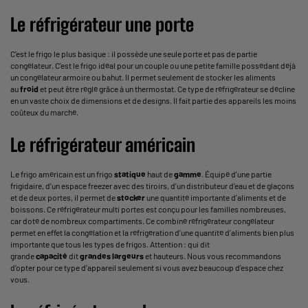
Le réfrigérateur une porte
C’est le frigo le plus basique : il possède une seule porte et pas de partie
congélateur. C’est le frigo idéal pour un couple ou une petite famille possédant déjà
un
congélateur armoire
ou bahut. Il permet seulement de stocker les aliments
au
froid
et peut être réglé grâce à un thermostat. Ce type de réfrigérateur se décline
en un vaste choix de dimensions et de designs. Il fait partie des appareils les moins
coûteux du marché.
Le réfrigérateur américain
Le
frigo américain
est un frigo
statique
haut de
gamme
. Équipé d’une partie
frigidaire, d’un espace freezer avec des tiroirs, d’un distributeur d’eau et de glaçons
et de deux portes, il permet de
stocker
une quantité importante d’aliments et de
boissons. Ce
réfrigérateur multi portes
est conçu pour les familles nombreuses,
car doté de nombreux compartiments. Ce combiné réfrigérateur congélateur
permet en effet la congélation et la réfrigération d’une quantité d’aliments bien plus
importante que tous les types de frigos. Attention : qui dit
grande
capacité
dit
grandes largeurs
et hauteurs. Nous vous recommandons
d’opter pour ce type d’appareil seulement si vous avez beaucoup d’espace chez
vous.