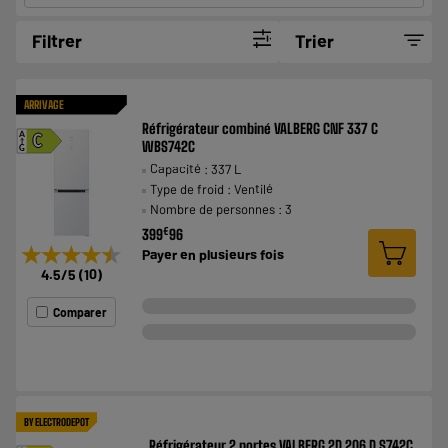
Filtrer
Trier
ARRIVAGE
Réfrigérateur combiné VALBERG CNF 337 C
A
C
WBS742C
G
Capacité : 337 L
Type de froid : Ventilé
Nombre de personnes : 3
€
399
96
★★★★★
★★★★★
Payer en
plusieurs fois
4.5
/5
(
10
)
Comparer
BY ELECTRODEPOT
Réfrigérateur 2 portes VALBERG 2D 206 D S742C