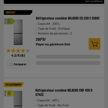
ARRIVAGE
Réfrigérateur combiné VALBERG CS 230 C S180C
A
C
Capacité : 230 L
G
Type de froid : Statique
Nombre de personnes : 2
€
259
97
Payer en
plusieurs fois
★★★★★
★★★★★
4.2
/5
(
6
)
Comparer
BY ELECTRODEPOT
Réfrigérateur combiné VALBERG CNF 400 D
A
D
S742C
G
Capacité : 400 L
Type de froid : No frost