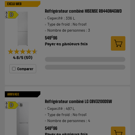
EXCLU WEB
Réfrigérateur combiné HISENSE RB440N4GWD
A
D
Capacité : 336 L
G
Type de froid : No frost
Nombre de personnes : 3
€
549
96
Payer en
plusieurs fois
★★★★★
★★★★★
4.6
/5
(
50
)
Comparer
ARRIVAGE
Réfrigérateur combiné LG GBV3200DSW
A
D
Capacité : 497 L
G
Type de froid : No frost
Nombre de personnes : 4
€
549
96
Payer en
plusieurs fois