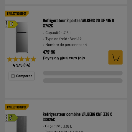
BY ELECTRODEPOT
Réfrigérateur 2 portes VALBERG 2D NF 415 D
A
D
X742C
G
Capacité : 415 L
Type de froid : Ventilé
Nombre de personnes : 4
€
479
96
★★★★★
★★★★★
Payer en
plusieurs fois
4.9
/5
(
14
)
Comparer
BY ELECTRODEPOT
Réfrigérateur combiné VALBERG CNF 338 C
A
C
GG625C
G
Capacité : 338 L