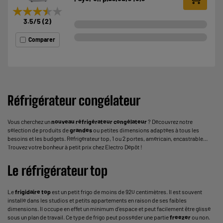
★★★★★
★★★★★
3.5
/5
(
2
)
Comparer
Réfrigérateur congélateur
Vous cherchez un
nouveau réfrigérateur congélateur
? Découvrez notre
sélection de produits de
grandes
ou petites dimensions adaptées à tous les
besoins et les budgets. Réfrigérateur top, 1 ou 2 portes, américain, encastrable…
Trouvez votre bonheur à petit prix chez Electro Dépôt !
Le réfrigérateur top
Le
frigidaire top
est un petit frigo de moins de 920 centimètres. Il est souvent
installé dans les studios et petits appartements en raison de ses faibles
dimensions. Il occupe en effet un minimum d’espace et peut facilement être glissé
sous un plan de travail. Ce type de frigo peut posséder une partie
freezer
ou non.