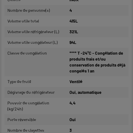
Nombre de personne(s)
4
Volume utile total
415L
Volume utile réfrigérateur (L)
321L
Volume utile congélateur (L)
94L
Classe de congélation
**** T -24°C - Congélation de
produits frais et/ou
conservation de produits déjà
congelés 1 an
Type de froid
Ventilé
Dégivrage du réfrigérateur
Oui, automatique
Pouvoir de congélation
4,4
(kg/24h)
Porte réversible
Oui
Nombre de clayettes
3