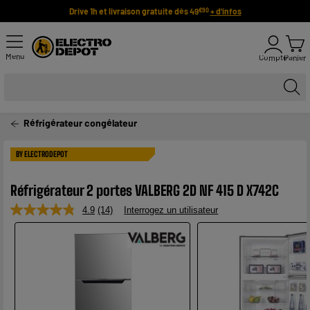
Drive 1h et livraison gratuite dès 49
+ d'infos
€90
Menu
Compte
Panier
Réfrigérateur congélateur
BY ELECTRODEPOT
Réfrigérateur 2 portes VALBERG 2D NF 415 D X742C
4.9
(14)
Interrogez un utilisateur
Lire
14
avis.
Lien
sur
la
même
page.