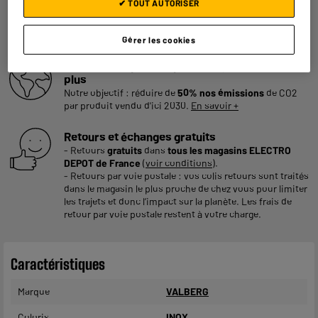
✔ TOUT AUTORISER
Une assurance à vie à partir de
6€/mois
pour couvrir les
appareils de votre foyer achetés chez nous ou ailleurs.
En savoir +
Gérer les cookies
Consommez plus responsable, économisez
plus
Notre objectif : réduire de
50% nos émissions
de CO2
par produit vendu d'ici 2030.
En savoir +
Retours et échanges gratuits
- Retours
gratuits
dans
tous les magasins ELECTRO
DEPOT de France
(
voir conditions
).
- Retours par voie postale : vos colis retours sont traités
dans le magasin le plus proche de chez vous pour limiter
les trajets et donc l’impact sur la planète. Les frais de
retour par voie postale restent à votre charge.
Caractéristiques
Marque
VALBERG
Coloris
INOX