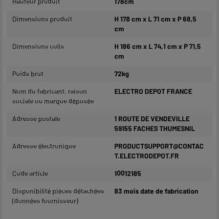
Hauteur produit
178cm
Dimensions produit
H 178 cm x L 71 cm x P 68,5
cm
Dimensions colis
H 186 cm x L 74,1 cm x P 71,5
cm
Poids brut
72kg
Nom du fabricant, raison
ELECTRO DEPOT FRANCE
sociale ou marque déposée
Adresse postale
1 ROUTE DE VENDEVILLE
59155 FACHES THUMESNIL
Adresse électronique
PRODUCTSUPPORT@CONTAC
T.ELECTRODEPOT.FR
Code article
10012185
Disponibilité pièces détachées
83 mois date de fabrication
(données fournisseur)