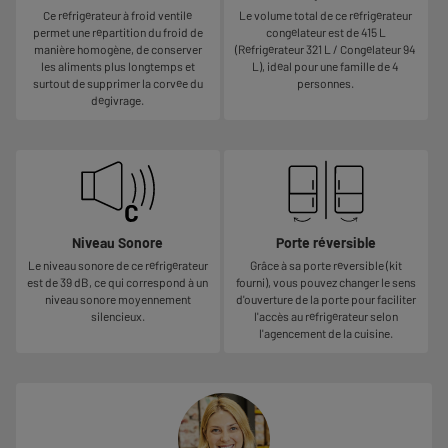
Ce réfrigérateur à froid ventilé
Le volume total de ce réfrigérateur
permet une répartition du froid de
congélateur est de 415 L
manière homogène, de conserver
(Réfrigérateur 321 L / Congélateur 94
les aliments plus longtemps et
L), idéal pour une famille de 4
surtout de supprimer la corvée du
personnes.
dégivrage.
Niveau Sonore
Porte réversible
Le niveau sonore de ce réfrigérateur
Grâce à sa porte réversible (kit
est de 39 dB, ce qui correspond à un
fourni), vous pouvez changer le sens
niveau sonore moyennement
d'ouverture de la porte pour faciliter
silencieux.
l'accès au réfrigérateur selon
l'agencement de la cuisine.