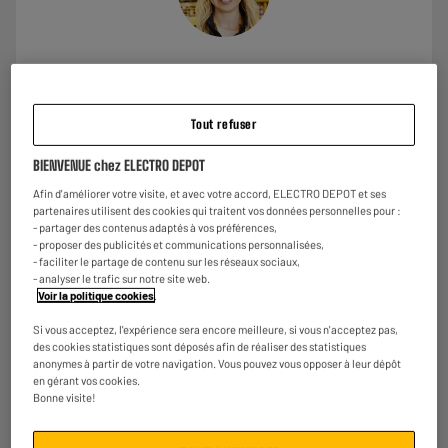
Quels sont les éco-gestes à faire avec votre réfrigérateur ? La
réponse de Léa :
ELECTRO DEPOT vous accompagne pour mieux gérer vos
Tout refuser
dépenses énergétiques et vous aider à adopter les bons gestes
au quotidien.
BIENVENUE chez ELECTRO DEPOT
Pour en savoir plus
cliquez-ici
Afin d'améliorer votre visite, et avec votre accord, ELECTRO DEPOT et ses
partenaires utilisent des cookies qui traitent vos données personnelles pour :
- partager des contenus adaptés à vos préférences,
- proposer des publicités et communications personnalisées,
- faciliter le partage de contenu sur les réseaux sociaux,
- analyser le trafic sur notre site web.
Garantie :
2 ans
Voir la politique cookies
.
Jusqu'en
août 2028
Si vous acceptez, l'expérience sera encore meilleure, si vous n'acceptez pas,
Pièces, main d'oeuvre et déplacement à domicile.
des cookies statistiques sont déposés afin de réaliser des statistiques
anonymes à partir de votre navigation. Vous pouvez vous opposer à leur dépôt
Reprise de votre ancien appareil
en gérant vos cookies.
C'est
gratuit !
En savoir +
Bonne visite!
ELECTROSÛR