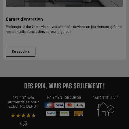
Carnet d'entretien
Prolonger la durée de vie de vos appareils devient un jeu d’enfant grâce à
nos conseils d’entretien, suivez le guide !
En savoir +
DES PRIX, MAIS PAS SEULEMENT !
157 407 avis
PAIEMENT SÉCURISÉ
GARANTIE À VIE
authentifiés pour
ELECTRO DEPOT
★★★★★
★★★★★
4,3