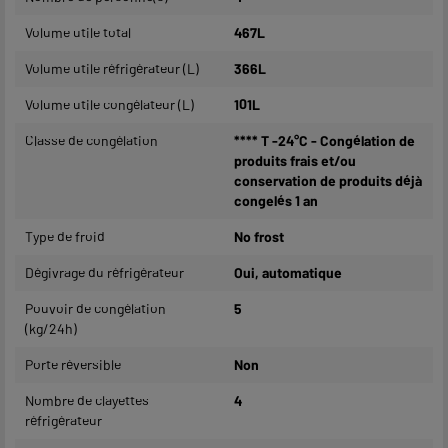
Volume utile total
467L
Volume utile réfrigérateur (L)
366L
Volume utile congélateur (L)
101L
Classe de congélation
**** T -24°C - Congélation de
produits frais et/ou
conservation de produits déjà
congelés 1 an
Type de froid
No frost
Dégivrage du réfrigérateur
Oui, automatique
Pouvoir de congélation
5
(kg/24h)
Porte réversible
Non
Nombre de clayettes
4
réfrigérateur