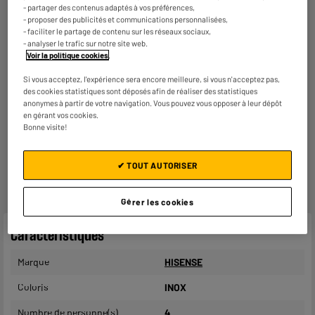
En savoir +
- partager des contenus adaptés à vos préférences,
- proposer des publicités et communications personnalisées,
- faciliter le partage de contenu sur les réseaux sociaux,
Consommez plus responsable, économisez
- analyser le trafic sur notre site web.
plus
Voir la politique cookies
.
Notre objectif : réduire de
50% nos émissions
de CO2
par produit vendu d'ici 2030.
En savoir +
Si vous acceptez, l'expérience sera encore meilleure, si vous n'acceptez pas,
des cookies statistiques sont déposés afin de réaliser des statistiques
anonymes à partir de votre navigation. Vous pouvez vous opposer à leur dépôt
Retours et échanges gratuits
en gérant vos cookies.
- Retours
gratuits
dans
tous les magasins ELECTRO
Bonne visite!
DEPOT de France
(
voir conditions
).
- Retours par voie postale : vos colis retours sont traités
dans le magasin le plus proche de chez vous pour limiter
✔ TOUT AUTORISER
les trajets et donc l’impact sur la planète. Les frais de
retour par voie postale restent à votre charge.
Gérer les cookies
Caractéristiques
Marque
HISENSE
Coloris
INOX
Nombre de personne(s)
4