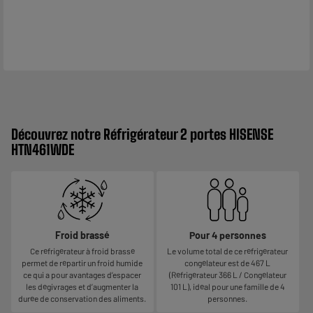
Découvrez notre Réfrigérateur 2 portes HISENSE
HTN461WDE
Froid brassé
Pour 4 personnes
Ce réfrigérateur à froid brassé
Le volume total de ce réfrigérateur
permet de répartir un froid humide
congélateur est de 467 L
ce qui a pour avantages d’espacer
(Réfrigérateur 366 L / Congélateur
les dégivrages et d’augmenter la
101 L), idéal pour une famille de 4
durée de conservation des aliments.
personnes.