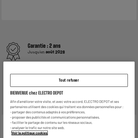
Garantie :
2 ans
Jusqu'en
août 2028
Reprise de votre ancien appareil
C'est
gratuit !
En savoir +
Tout refuser
ELECTROSÛR
Une assurance à vie à partir de
6€/mois
pour couvrir les
BIENVENUE chez ELECTRO DEPOT
appareils de votre foyer achetés chez nous ou ailleurs.
Afin d'améliorer votre visite, et avec votre accord, ELECTRO DEPOT et ses
En savoir +
partenaires utilisent des cookies qui traitent vos données personnelles pour :
- partager des contenus adaptés à vos préférences,
- proposer des publicités et communications personnalisées,
- faciliter le partage de contenu sur les réseaux sociaux,
Caractéristiques
- analyser le trafic sur notre site web.
Voir la politique cookies
.
Marque
COSMETIC CLUB