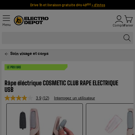
Drive 1h et livraison gratuite dès 49
+ d'infos
€90
Menu
Compte
Panier
Soin visage et corps
LE PRIX BAS
Râpe éléctrique COSMETIC CLUB RAPE ELECTRIQUE
USB
3.9
(12)
Interrogez un utilisateur
Lire
12
avis.
Lien
sur
la
même
page.