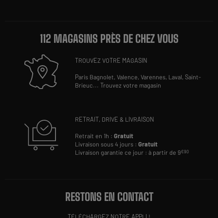
112 MAGASINS PRÈS DE CHEZ VOUS
TROUVEZ VOTRE MAGASIN
Paris Bagnolet,
Valence,
Varennes,
Laval,
Saint-
Brieuc
...
Trouvez votre magasin
RETRAIT, DRIVE & LIVRAISON
Retrait en 1h :
Gratuit
Livraison sous 4 jours :
Gratuit
Livraison garantie ce jour : à partir de 9
€90
RESTONS EN CONTACT
TÉLÉCHARGEZ NOTRE APPLI !