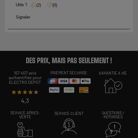
DES PRIX, MAIS PAS SEULEMENT !
157 407 avis
PAIEMENT SÉCURISÉ
GARANTIE À VIE
authentifiés pour
ELECTRO DEPOT
★★★★★
★★★★★
4,3
SERVICE APRÈS-
QUESTIONS /
SERVICE CLIENT
VENTE
RÉPONSES