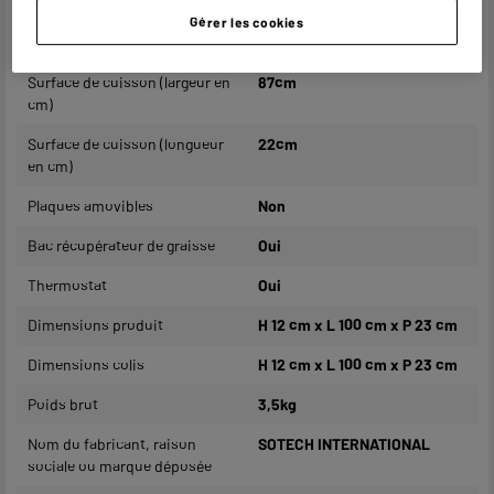
Puissance (W)
1 800W
Gérer les cookies
Nombre de personne(s)
8
Surface de cuisson (largeur en
87cm
cm)
Surface de cuisson (longueur
22cm
en cm)
Plaques amovibles
Non
Bac récupérateur de graisse
Oui
Thermostat
Oui
Dimensions produit
H 12 cm x L 100 cm x P 23 cm
Dimensions colis
H 12 cm x L 100 cm x P 23 cm
Poids brut
3,5kg
Nom du fabricant, raison
SOTECH INTERNATIONAL
sociale ou marque déposée