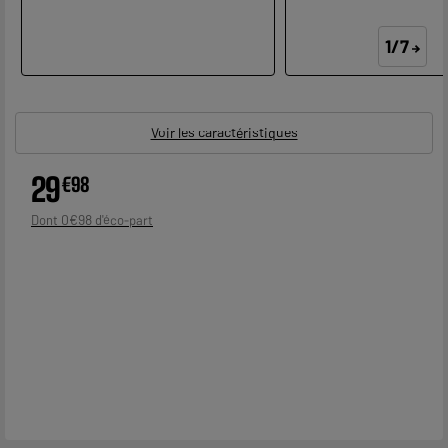
1/7
Voir les caractéristiques
29
€
98
0
€
98
Dont