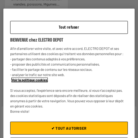
viandes, poissons, légumes...
Tout refuser
Garantie :
2 ans
BIENVENUE chez ELECTRO DEPOT
Jusqu'en
août 2028
Afin d'améliorer votre visite, et avec votre accord, ELECTRO DEPOT et ses
partenaires utilisent des cookies qui traitent vos données personnelles pour :
Reprise de votre ancien appareil
- partager des contenus adaptés à vos préférences,
C'est
gratuit !
En savoir +
- proposer des publicités et communications personnalisées,
- faciliter le partage de contenu sur les réseaux sociaux,
- analyser le trafic sur notre site web.
ELECTROSÛR
Voir la politique cookies
.
Une assurance à vie à partir de
6€/mois
pour couvrir les
appareils de votre foyer achetés chez nous ou ailleurs.
Si vous acceptez, l'expérience sera encore meilleure, si vous n'acceptez pas,
En savoir +
des cookies statistiques sont déposés afin de réaliser des statistiques
anonymes à partir de votre navigation. Vous pouvez vous opposer à leur dépôt
en gérant vos cookies.
Bonne visite!
Caractéristiques
Marque
TECHWOOD
✔ TOUT AUTORISER