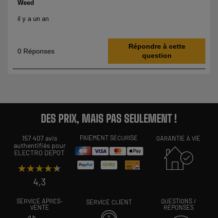
DES PRIX, MAIS PAS SEULEMENT !
157 407 avis
PAIEMENT SÉCURISÉ
GARANTIE À VIE
authentifiés pour
ELECTRO DEPOT
★★★★★
★★★★★
4,3
SERVICE APRÈS-
QUESTIONS /
SERVICE CLIENT
VENTE
RÉPONSES