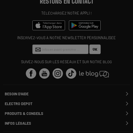
RESTONS EN CONTACT
TÉLÉCHARGEZ NOTRE APPLI !
INSCRIVEZ-VOUS À NOTRE NEWSLETTER PERSONNALISÉE
OK
SUIVEZ-NOUS SUR LES RÉSEAUX ET SUR NOTRE BLOG
BESOIN D'AIDE
Contactez-nous
ELECTRO DEPOT
Suivre ma commande
Modifier ou annuler ma commande
PRODUITS & CONSEILS
SAV
Qui sommes nous ?
Nos marques
Payer en plusieurs fois
INFOS LÉGALES
Rejoignez-nous !
Les avis du site
Information phishing
Nos engagements RSE
Infos légales
Nos catégories phares
Voir toutes les Questions / Réponses