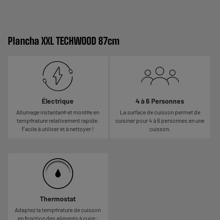
Plancha XXL TECHWOOD 87cm
Électrique
4 à 6 Personnes
Allumage instantané et montée en
La surface de cuisson permet de
température relativement rapide.
cuisiner pour 4 à 6 personnes en une
Facile à utiliser et à nettoyer !
cuisson.
Thermostat
Adaptez la température de cuisson
en fonction des aliments à cuire :