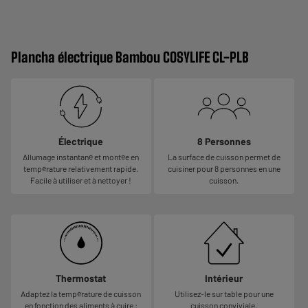
Plancha électrique Bambou COSYLIFE CL-PLB
Électrique
8 Personnes
Allumage instantané et montée en
La surface de cuisson permet de
température relativement rapide.
cuisiner pour 8 personnes en une
Facile à utiliser et à nettoyer !
cuisson.
Thermostat
Intérieur
Adaptez la température de cuisson
Utilisez-le sur table pour une
en fonction des aliments à cuire :
cuisson conviviale.