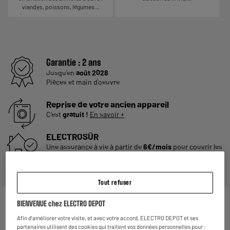
viandes, poissons, légumes...
Garantie :
2 ans
Jusqu'en
août 2028
Pièces et main d'oeuvre
Reprise de votre ancien appareil
C'est
gratuit !
En savoir +
ELECTROSÛR
Une assurance à vie à partir de
6€/mois
pour couvrir les
appareils de votre foyer achetés chez nous ou ailleurs.
En savoir +
Tout refuser
Caractéristiques
BIENVENUE chez ELECTRO DEPOT
Afin d'améliorer votre visite, et avec votre accord, ELECTRO DEPOT et ses
Marque
COSYLIFE
partenaires utilisent des cookies qui traitent vos données personnelles pour :