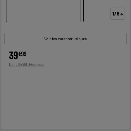
1/6
Voir les caractéristiques
39
€
99
0
€
98
Dont