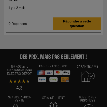
DES PRIX, MAIS PAS SEULEMENT !
157 407 avis
PAIEMENT SÉCURISÉ
GARANTIE À VIE
authentifiés pour
ELECTRO DEPOT
★★★★★
★★★★★
4,3
SERVICE APRÈS-
QUESTIONS /
SERVICE CLIENT
VENTE
RÉPONSES