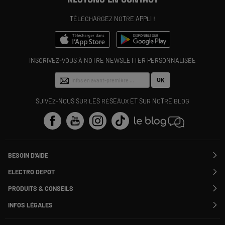
TÉLÉCHARGEZ NOTRE APPLI !
INSCRIVEZ-VOUS À NOTRE NEWSLETTER PERSONNALISÉE
OK
SUIVEZ-NOUS SUR LES RÉSEAUX ET SUR NOTRE BLOG
BESOIN D'AIDE
Contactez-nous
ELECTRO DEPOT
Suivre ma commande
Modifier ou annuler ma commande
PRODUITS & CONSEILS
SAV
Qui sommes nous ?
Nos marques
Payer en plusieurs fois
INFOS LÉGALES
Rejoignez-nous !
Les avis du site
Information phishing
Nos engagements RSE
Infos légales
Nos catégories phares
Voir toutes les Questions / Réponses
Pour les pros : Electro Des Pros