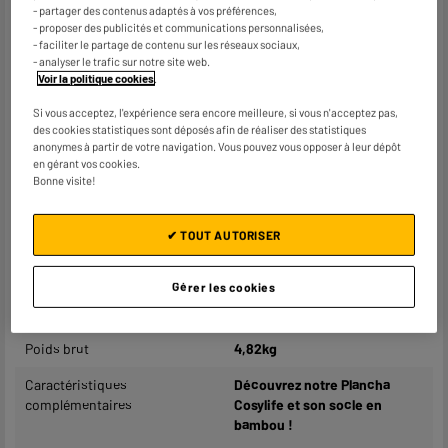
- partager des contenus adaptés à vos préférences,
Puissance (W)
2 200W
- proposer des publicités et communications personnalisées,
- faciliter le partage de contenu sur les réseaux sociaux,
Surface de cuisson (largeur en
60cm
- analyser le trafic sur notre site web.
cm)
Voir la politique cookies
.
Surface de cuisson (longueur
25cm
Si vous acceptez, l'expérience sera encore meilleure, si vous n'acceptez pas,
des cookies statistiques sont déposés afin de réaliser des statistiques
en cm)
anonymes à partir de votre navigation. Vous pouvez vous opposer à leur dépôt
en gérant vos cookies.
Plaques amovibles
Oui
Bonne visite!
Bac récupérateur de graisse
Oui
✔ TOUT AUTORISER
Thermostat
Oui
Dimensions produit
H 6 cm x L 30 cm x P 67 cm
Gérer les cookies
Dimensions colis
H 9,2 cm x L 33 cm x P 71,7 cm
Poids brut
4,82kg
Caractéristiques
Découvrez notre Plancha
complémentaires
Cosylife et son socle en
bambou !