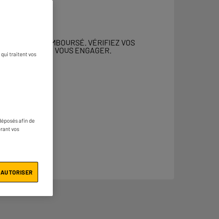
 DOIT ÊTRE REMBOURSÉ. VÉRIFIEZ VOS
ENT AVANT DE VOUS ENGAGER.
qui traitent vos
déposés afin de
érant vos
 AUTORISER