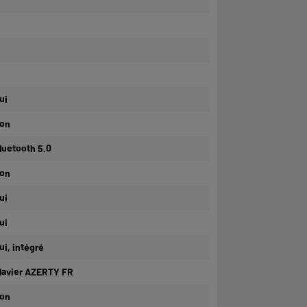
ui
on
luetooth 5.0
on
ui
ui
ui, intégré
lavier AZERTY FR
on