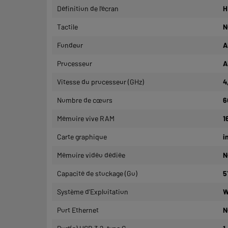
Définition de l'écran
H
Tactile
N
Fondeur
A
Processeur
A
Vitesse du processeur (GHz)
4
Nombre de cœurs
6
Mémoire vive RAM
1
Carte graphique
i
Mémoire vidéo dédiée
N
Capacité de stockage (Go)
5
Système d'Exploitation
W
Port Ethernet
N