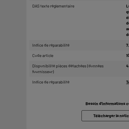
DAS texte réglementaire
L
q
é
d
a
d
Indice de réparabilité
7.
Code article
1
Disponibilité pièces détachées (données
4
fournisseur)
Indice de réparabilité
T
Besoin d'informations 
Télécharger la notic