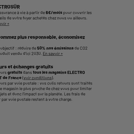
CTROSÛR
ssurance à vie à partir de
6€/mois
pour couvrir les
ils de votre foyer achetés chez nous ou ailleurs.
voir +
ommez plus responsable, économisez
objectif : réduire de
50% nos émissions
de CO2
roduit vendu d'ici 2030.
En savoir +
urs et échanges gratuits
ours
gratuits
dans
tous les magasins ELECTRO
 de France
(
voir conditions
).
urs par voie postale : vos colis retours sont traités
le magasin le plus proche de chez vous pour limiter
ajets et donc l’impact sur la planète. Les frais de
 par voie postale restent à votre charge.