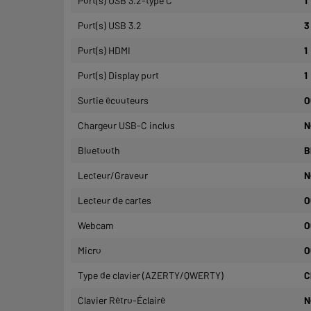
Port(s) USB 3.2-type C
1
Port(s) USB 3.2
3
Port(s) HDMI
1
Port(s) Display port
1
Sortie écouteurs
O
Chargeur USB-C inclus
N
Bluetooth
B
Lecteur/Graveur
N
Lecteur de cartes
O
Webcam
O
Micro
O
Type de clavier (AZERTY/QWERTY)
C
Clavier Rétro-Éclairé
N