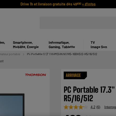
Drive 1h et livraison gratuite dès 49
+ d'infos
€90
ien,
Smartphone,
Informatique,
TV
Mobilité, Énergie
Gaming, Tablette
Image Son
nateur portable
PC Portable 17.3" THOMSON N17R5-16BK512-R5/16/512
ant
ARRIVAGE
PC Portable 17.
R5/16/512
4.2
(6)
Interrog
Lire
6