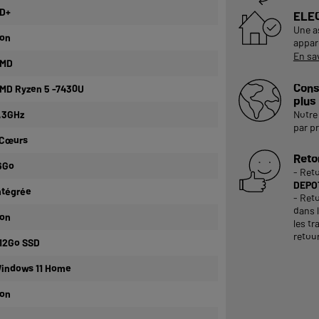
D+
ELE
Une a
on
appare
En sa
MD
Cons
MD Ryzen 5 -7430U
plus
,3GHz
Notre 
par p
Cœurs
Reto
6Go
- Ret
DEPOT
ntégrée
- Reto
dans 
on
les tr
retour
12Go SSD
indows 11 Home
on