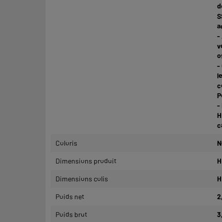
d
S
a
-
v
o
-
l
c
P
-
H
c
Coloris
N
Dimensions produit
H
Dimensions colis
H
Poids net
2
Poids brut
3