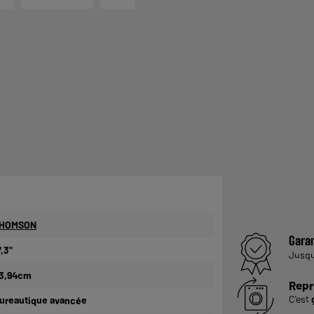
HOMSON
Garan
7,3"
Jusq
3,94cm
Repr
C'est
ureautique avancée