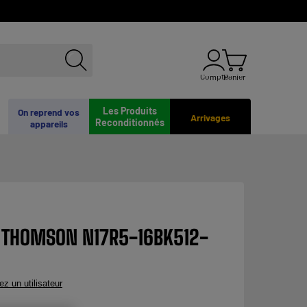
Compte
Panier
Les Produits
On reprend vos
Arrivages
Reconditionnés
appareils
3" THOMSON N17R5-16BK512-
ez un utilisateur