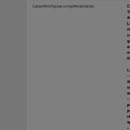
Caractéristiques complémentaires
C
T
d
L
r
c
g
é
e
f
L
-
a
u
a
-
p
p
r
a
-