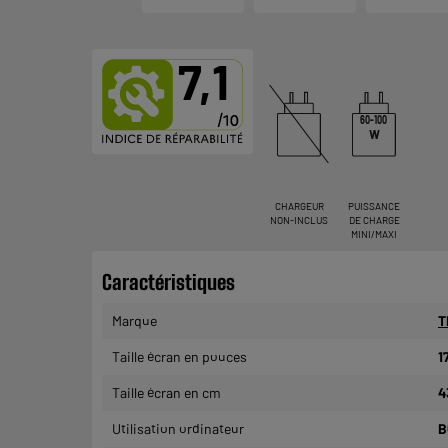
7,1
60-100
W
CHARGEUR
PUISSANCE
NON-INCLUS
DE CHARGE
MINI/MAXI
Caractéristiques
Marque
T
Taille écran en pouces
1
Taille écran en cm
4
Utilisation ordinateur
B