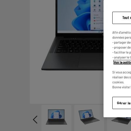
Tout 
Afin d'amélio
données pers
- partager de
- proposer d
- faciliter l
- analyser le 
Voir la poli
Si vous accep
réaliser des 
cookies.
Bonne visite!
Gérer l