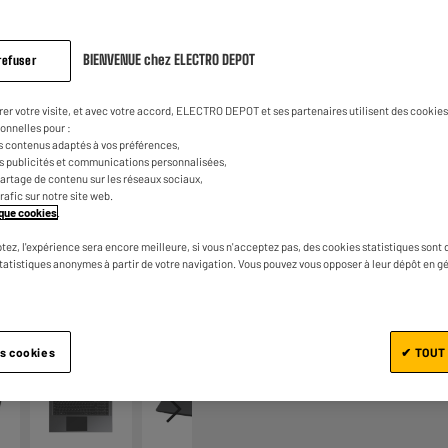
499
€
99
avis.
Lien
sur
la
4
€
30
BIENVENUE chez ELECTRO DEPOT
Dont
refuser
même
page.
UN CRÉDIT VOUS ENGAGE ET
CAPACITÉS DE REMBOURSEM
rer votre visite, et avec votre accord, ELECTRO DEPOT et ses partenaires utilisent des cookies 
onnelles pour :
s contenus adaptés à vos préférences,
es publicités et communications personnalisées,
e partage de contenu sur les réseaux sociaux,
trafic sur notre site web.
tique cookies
.
tez, l'expérience sera encore meilleure, si vous n'acceptez pas, des cookies statistiques sont 
statistiques anonymes à partir de votre navigation. Vous pouvez vous opposer à leur dépôt en g
Ajouter au panier
1/7
es cookies
✔ TOUT