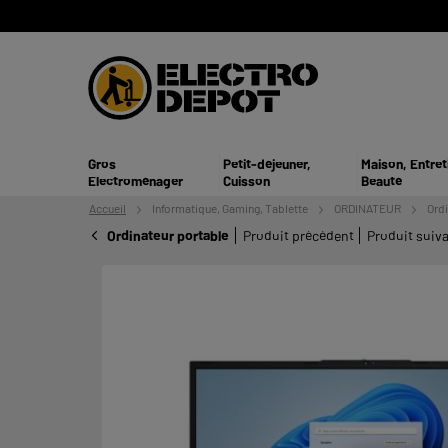
Gros
Petit-déjeuner,
Maison, Entret
Electroménager
Cuisson
Beauté
Accueil
Informatique,
Gaming, Tablette
ORDINATEUR
Ordi
Ordinateur portable
Produit précédent
Produit suiv