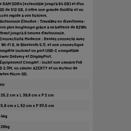
e RAM DDR4 (extensible jusqu'à 64 GB) et d'un
SD de 512 GB, il offre une grande fluidité et un
ccès rapide à vos fichiers.
 Autonomie Étendue : Travaillez ou divertissez-
ous plus longtemps grâce à sa batterie de 62Wh
ffrant jusqu'à 8 heures d'autonomie.
 Connectivité Moderne : Restez connecté avec
e Wi-Fi 6, le Bluetooth 5.0, et une connectique
omplète incluant un port USB-C compatible
ower Delivery et DisplayPort.
 Équipement Complet : Inclut une caméra Full
D 2.0M, un clavier AZERTY et un lecteur de
artes Micro-SD.
oir
 25,2 cm x L 39,8 cm x P 2 cm
 5,8 cm x L 52 cm x P 30,5 cm
,4kg
,26kg