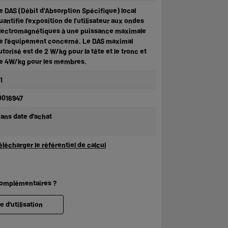
e DAS (Débit d’Absorption Spécifique) local
uantifie l’exposition de l’utilisateur aux ondes
lectromagnétiques à une puissance maximale
e l’équipement concerné. Le DAS maximal
utorisé est de 2 W/kg pour la tête et le tronc et
e 4W/kg pour les membres.
1
0016947
 ans date d'achat
élécharger le référentiel de calcul
complémentaires ?
e d'utilisation