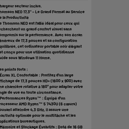
hargeur secteur inclus.
homson NEO 17,3" – Le Grand Format au Service
e la Productivité
e Thomson NEO est l'allié idéal pour ceux qui
echerchent un grand confort visuel sans
ompromis sur la performance. Avec son écran
énéreux de 17,3 pouces et sa configuration
quilibrée, cet ordinateur portable noir élégant
st conçu pour une utilisation quotidienne
luide sous Windows 11 Home.
es points forts :
 Écran XL Confortable : Profitez d'un large
ffichage de 17,3 pouces HD+ (1600 x 900) avec
ne charnière rotative à 180° pour adapter votre
ngle de vue en toute circonstance.
 Performances Ryzen™ : Équipé d'un
rocesseur AMD Ryzen™ 5 7430U (6 cœurs)
ouvant atteindre 4,3 GHz, il assure une
éactivité optimale pour le multitâche et les
pplications bureautiques.
 Mémoire et Stockage Évolutifs : Doté de 16 GB