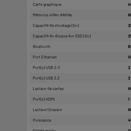
Carte graphique
I
Mémoire vidéo dédiée
N
Capacité de stockage (Go)
2
Capacité du disque dur SSD (Go)
2
Bluetooth
B
Port Ethernet
O
Port(s) USB 2.0
2
Port(s) USB 3.2
2
Lecteur de cartes
N
Port(s) HDMI
1
Lecteur/Graveur
N
Puissance
4
Entrée micro
O