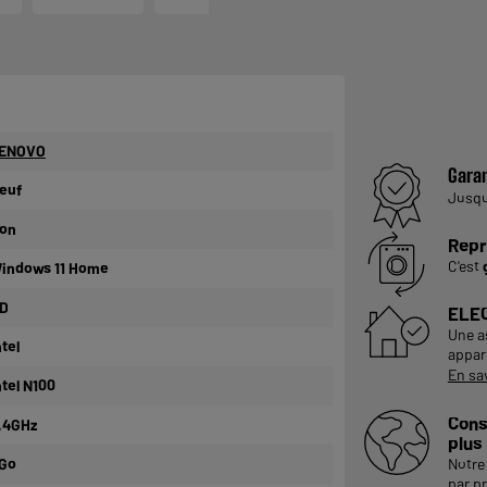
ENOVO
Garan
euf
Jusq
on
Repr
C'est
indows 11 Home
D
ELE
Une a
ntel
appare
En sa
ntel N100
Cons
,4GHz
plus
Go
Notre 
par p