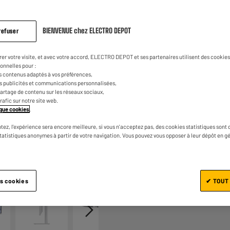
3
€
80
Dont
même
page.
UN CRÉDIT VOUS ENGAGE ET
CAPACITÉS DE REMBOURSEM
BIENVENUE chez ELECTRO DEPOT
refuser
rer votre visite, et avec votre accord, ELECTRO DEPOT et ses partenaires utilisent des cookies 
onnelles pour :
s contenus adaptés à vos préférences,
es publicités et communications personnalisées,
e partage de contenu sur les réseaux sociaux,
trafic sur notre site web.
tique cookies
.
tez, l'expérience sera encore meilleure, si vous n'acceptez pas, des cookies statistiques sont 
Ajouter au panier
statistiques anonymes à partir de votre navigation. Vous pouvez vous opposer à leur dépôt en g
1/6
es cookies
✔ TOUT