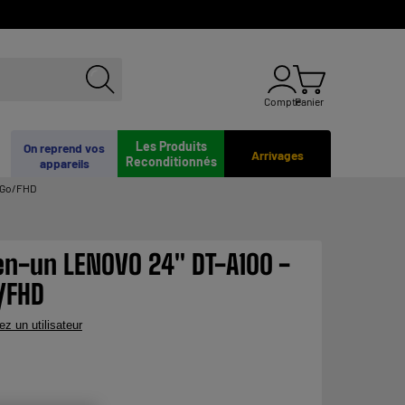
Compte
Panier
Les Produits
On reprend vos
Arrivages
Reconditionnés
appareils
56Go/FHD
en-un LENOVO 24" DT-A100 -
/FHD
ez un utilisateur