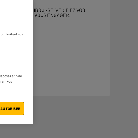
 DOIT ÊTRE REMBOURSÉ. VÉRIFIEZ VOS
ENT AVANT DE VOUS ENGAGER.
qui traitent vos
déposés afin de
érant vos
 AUTORISER