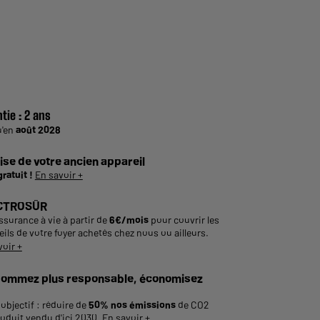
tie :
2 ans
u'en
août 2028
ise de votre ancien appareil
gratuit !
En savoir +
CTROSÛR
ssurance à vie à partir de
6€/mois
pour couvrir les
ils de votre foyer achetés chez nous ou ailleurs.
voir +
ommez plus responsable, économisez
objectif : réduire de
50% nos émissions
de CO2
roduit vendu d'ici 2030.
En savoir +