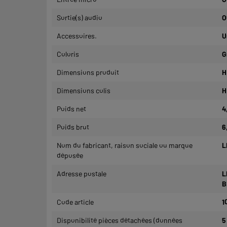
Sortie(s) audio
O
Accessoires.
U
Coloris
G
Dimensions produit
H
Dimensions colis
H
Poids net
4
Poids brut
6
Nom du fabricant, raison sociale ou marque
L
déposée
Adresse postale
L
B
Code article
1
Disponibilité pièces détachées (données
5