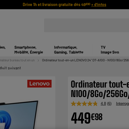
Drive 1h et livraison gratuite dès 49
+ d'infos
€90
ien,
Smartphone,
Informatique,
TV
Mobilité, Énergie
Gaming, Tablette
Image Son
nateur bureau tout en un
Ordinateur tout-en-un LENOVO 24" DT-A100 - N100/8Go/2
duit suivant
Ordinateur tout-
N100/8Go/256Go
4.8
(6)
Interrog
Lire
6
449
€
98
avis.
Lien
sur
la