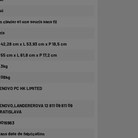
ui
n clavier et une souris sans fil
ris
 42,28 cm x L 53,93 cm x P 18,5 cm
 55 cm x L 61,8 cm x P 17,2 cm
,3kg
,08kg
ENOVO PC HK LIMITED
ENOVO,LANDEREROVA 12 811 09 811 09
RATISLAVA
0016963
 ans date de fabrication