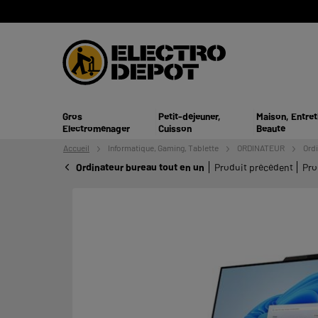
Gros
Petit-déjeuner,
Maison, Entret
Electroménager
Cuisson
Beauté
Accueil
Informatique,
Gaming, Tablette
ORDINATEUR
Ordi
Ordinateur bureau tout en un
Produit précédent
Pro