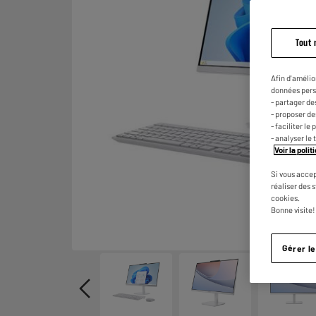
Tout 
Afin d'amélio
données pers
- partager de
- proposer d
- faciliter l
- analyser le 
Voir la poli
Si vous accep
réaliser des 
cookies.
Bonne visite!
Gérer l