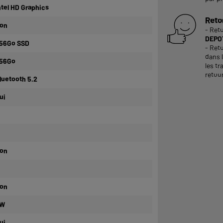
ntel HD Graphics
Reto
on
- Ret
DEPOT
56Go SSD
- Reto
dans 
56Go
les tr
retour
luetooth 5.2
ui
on
on
W
ui