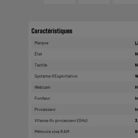
Caractéristiques
Marque
L
État
N
Tactile
N
Système d'Exploitation
W
Webcam
H
Fondeur
I
Processeur
I
Vitesse du processeur (GHz)
3
Mémoire vive RAM
8