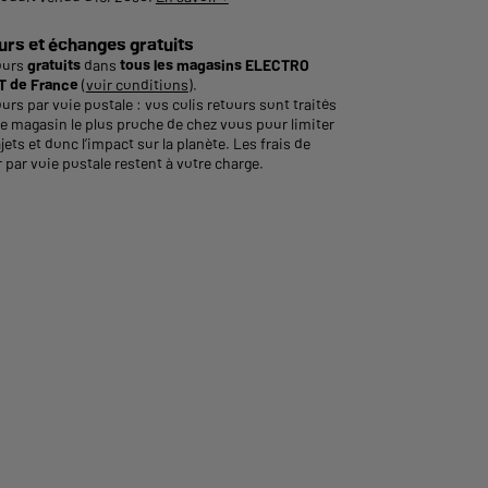
urs et échanges gratuits
ours
gratuits
dans
tous les magasins ELECTRO
 de France
(
voir conditions
).
urs par voie postale : vos colis retours sont traités
le magasin le plus proche de chez vous pour limiter
ajets et donc l’impact sur la planète. Les frais de
 par voie postale restent à votre charge.