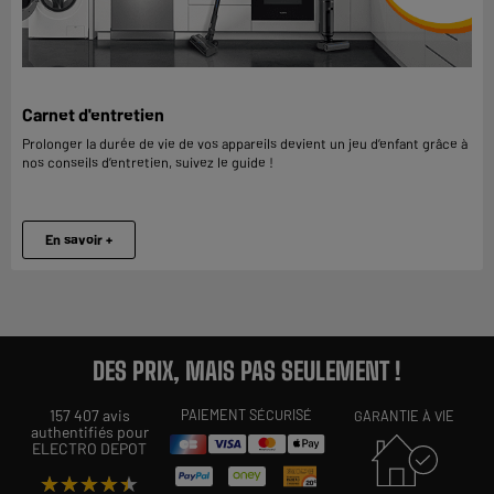
Carnet d'entretien
Prolonger la durée de vie de vos appareils devient un jeu d’enfant grâce à
nos conseils d’entretien, suivez le guide !
En savoir +
DES PRIX, MAIS PAS SEULEMENT !
157 407 avis
PAIEMENT SÉCURISÉ
GARANTIE À VIE
authentifiés pour
ELECTRO DEPOT
★★★★★
★★★★★