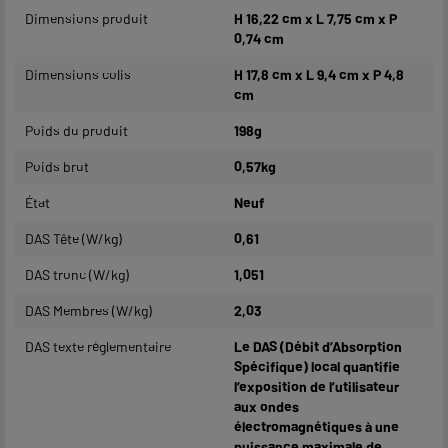
Dimensions produit
H 16,22 cm x L 7,75 cm x P
0,74 cm
Dimensions colis
H 17,8 cm x L 9,4 cm x P 4,8
cm
Poids du produit
198g
Poids brut
0,57kg
État
Neuf
DAS Tête (W/kg)
0,61
DAS tronc (W/kg)
1,051
DAS Membres (W/kg)
2,03
DAS texte réglementaire
Le DAS (Débit d’Absorption
Spécifique) local quantifie
l’exposition de l’utilisateur
aux ondes
électromagnétiques à une
puissance maximale de