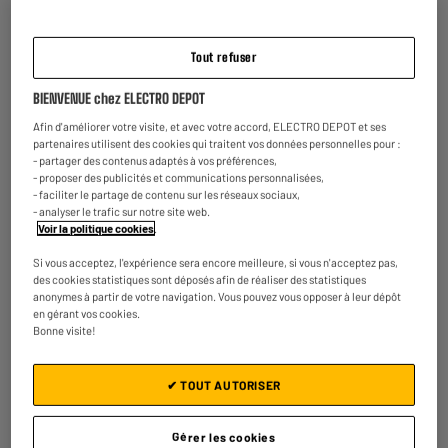
Tout refuser
BIENVENUE chez ELECTRO DEPOT
Afin d'améliorer votre visite, et avec votre accord, ELECTRO DEPOT et ses
IA
partenaires utilisent des cookies qui traitent vos données personnelles pour :
Intelligence artificielle intégrée
- partager des contenus adaptés à vos préférences,
- proposer des publicités et communications personnalisées,
- faciliter le partage de contenu sur les réseaux sociaux,
- analyser le trafic sur notre site web.
Voir la politique cookies
.
Si vous acceptez, l'expérience sera encore meilleure, si vous n'acceptez pas,
des cookies statistiques sont déposés afin de réaliser des statistiques
anonymes à partir de votre navigation. Vous pouvez vous opposer à leur dépôt
en gérant vos cookies.
Bonne visite!
Quels sont les éco-gestes à faire avec votre smartphone ? La
réponse de Florent :
✔ TOUT AUTORISER
ELECTRO DEPOT vous accompagne pour mieux gérer vos
dépenses énergétiques et vous aider à adopter les bons gestes
au quotidien.
Gérer les cookies