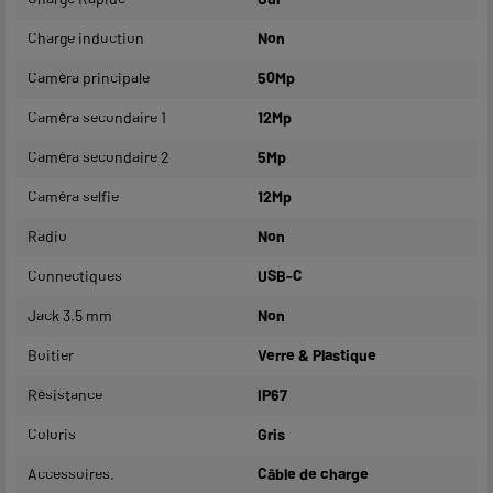
Charge induction
Non
Caméra principale
50Mp
Caméra secondaire 1
12Mp
Caméra secondaire 2
5Mp
Caméra selfie
12Mp
Radio
Non
Connectiques
USB-C
Jack 3.5 mm
Non
Boitier
Verre & Plastique
Résistance
IP67
Coloris
Gris
Accessoires.
Câble de charge