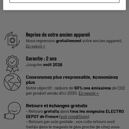
Pour en savoir plus
cliquez ici
Reprise de votre ancien appareil
Nous reprenons
gratuitement
votre ancien appareil.
En savoir +
Garantie :
2 ans
Jusqu'en
août 2028
Consommez plus responsable, économisez
plus
Notre objectif : réduire de
50% nos émissions
de CO2
par produit vendu d'ici 2030.
En savoir +
Retours et échanges gratuits
- Retours
gratuits
dans
tous les magasins ELECTRO
DEPOT de France
(
voir conditions
).
- Retours par voie postale : vos colis retours sont
traités dans le magasin le plus proche de chez vous