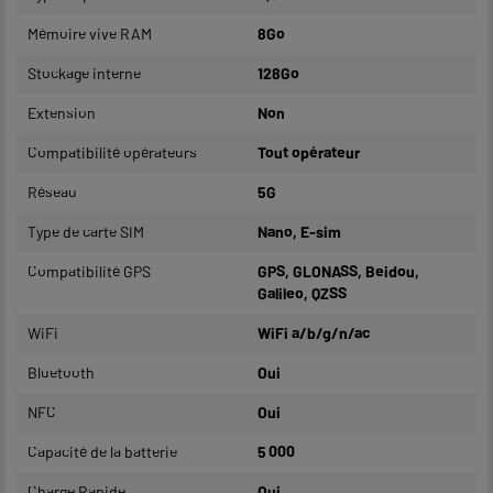
Mémoire vive RAM
8Go
Stockage interne
128Go
Extension
Non
Compatibilité opérateurs
Tout opérateur
Réseau
5G
Type de carte SIM
Nano, E-sim
Compatibilité GPS
GPS, GLONASS, Beidou,
Galileo, QZSS
WiFi
WiFi a/b/g/n/ac
Bluetooth
Oui
NFC
Oui
Capacité de la batterie
5 000
Charge Rapide
Oui