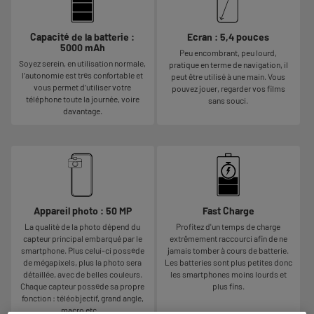
Capacité de la batterie :
Ecran : 5,4 pouces
5000 mAh
Peu encombrant, peu lourd,
Soyez serein, en utilisation normale,
pratique en terme de navigation, il
l’autonomie est très confortable et
peut être utilisé à une main. Vous
vous permet d’utiliser votre
pouvez jouer, regarder vos films
téléphone toute la journée, voire
sans souci.
davantage.
Appareil photo : 50 MP
Fast Charge
La qualité de la photo dépend du
Profitez d'un temps de charge
capteur principal embarqué par le
extrêmement raccourci afin de ne
smartphone. Plus celui-ci possède
jamais tomber à cours de batterie.
de mégapixels, plus la photo sera
Les batteries sont plus petites donc
détaillée, avec de belles couleurs.
les smartphones moins lourds et
Chaque capteur possède sa propre
plus fins.
fonction : téléobjectif, grand angle,
macro etc…