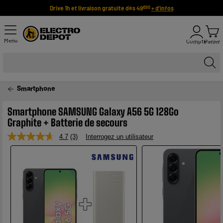
Drive 1h et livraison gratuite dès 49
+ d'infos
€90
Menu
Compte
Panier
Smartphone
Smartphone SAMSUNG Galaxy A56 5G 128Go
Graphite + Batterie de secours
4.7
(3)
Interrogez un utilisateur
Lire
3
avis.
Lien
sur
la
même
page.