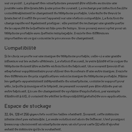
sur ce point : La plupart des smartphones peuvent être utilisés au moins une
journée sans être branchés à une prise de courant. La recharge par induction facilite
considérablement le chargement du téléphone portable. Cela évite de devoir le
brancher et il suffit de poser l'appareil sur une station compatible. La fonction de
charge rapide est également pratique : elle permet de recharger une grande partie
de la capacité de la batterie en très peu de temps. Vous pouvez aussi opter pour un
téléphone portable avec batterie remplaçable. Il existe des différences
importantes en ce qui concerne le processus de chargement.
Compatibilité
Si le choix se porte sur une marque de téléphone portable, celle-ci a une grande
influence sur les achats ultérieurs. La station d'accueil, le verre blindé et la coque du
téléphone doivent être achetés en fonction du fabricant. On a souvent besoin d'un
adaptateur supplémentaire pour utiliser des écouteurs d'une autre marque. Il existe
des différences de prix significatives selon la marque du téléphone portable. Même
les gadgets apparemment indépendants du smartphone, comme le support pour
vélo, la boîte à musique et le trépied, ne peuvent souvent pas être utilisés par un
autre fabricant. En cas de changement de système d'exploitation, par exemple
d'Android à iOS, il convient de vérifier la disponibilité (gratuite) de vos applications.
Espace de stockage
32, 64, 128 et 256 gigaoctets sont les tailles standard. Souvent, cette mémoire
interne n'est pas extensible. La seule solution est alors de l'effacer. C'est pourquoi
beaucoup choisissent un smartphone avec un slot pour carte SD afin d'ajouter
autant de mémoire qu'ils le souhaitent.