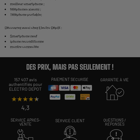
meilleur smartphone
;
téléphones xiaomi
;
Téléphone portable
;
Découvrez aussi chez Electro Dépôt :
Smartphone neuf
iphone reconditionne
montre connectée
DES PRIX, MAIS PAS SEULEMENT !
157 407 avis
PAIEMENT SÉCURISÉ
GARANTIE À VIE
authentifiés pour
ELECTRO DEPOT
★★★★★
★★★★★
4,3
SERVICE APRÈS-
QUESTIONS /
SERVICE CLIENT
VENTE
RÉPONSES