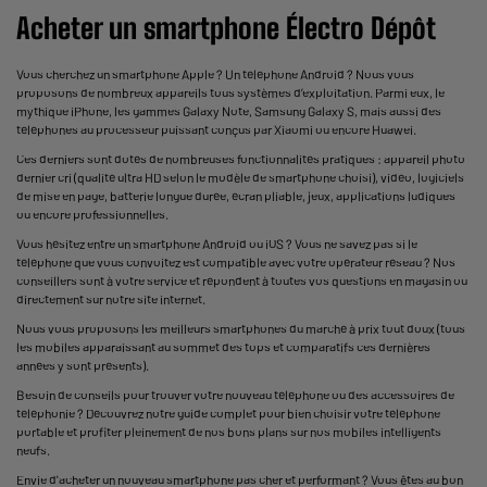
Acheter un smartphone Électro Dépôt
Vous cherchez un smartphone Apple ? Un téléphone Android ? Nous vous
proposons de nombreux appareils tous systèmes d’exploitation. Parmi eux, le
mythique iPhone, les gammes Galaxy Note, Samsung Galaxy S, mais aussi des
téléphones au processeur puissant conçus par Xiaomi ou encore Huawei.
Ces derniers sont dotés de nombreuses fonctionnalités pratiques : appareil photo
dernier cri (qualité ultra HD selon le modèle de smartphone choisi), vidéo, logiciels
de mise en page, batterie longue durée, écran pliable, jeux, applications ludiques
ou encore professionnelles.
Vous hésitez entre un smartphone Android ou iOS ? Vous ne savez pas si le
téléphone que vous convoitez est compatible avec votre opérateur réseau ? Nos
conseillers sont à votre service et répondent à toutes vos questions en magasin ou
directement sur notre site internet.
Nous vous proposons les meilleurs smartphones du marché à prix tout doux (tous
les mobiles apparaissant au sommet des tops et comparatifs ces dernières
années y sont présents).
Besoin de conseils pour trouver votre nouveau téléphone ou des accessoires de
téléphonie ? Découvrez notre guide complet pour bien choisir votre téléphone
portable et profiter pleinement de nos bons plans sur nos mobiles intelligents
neufs.
Envie d'acheter un nouveau smartphone pas cher et performant ? Vous êtes au bon