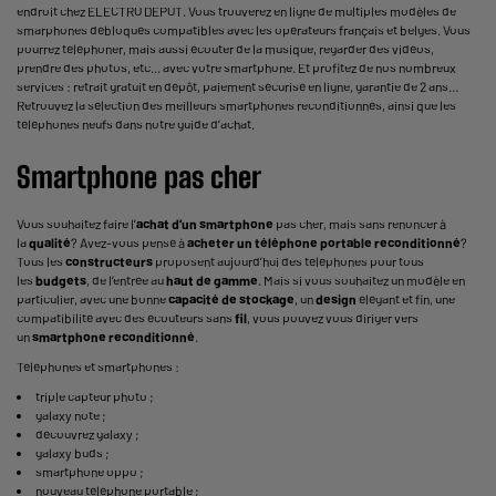
endroit chez ELECTRO DEPOT. Vous trouverez en ligne de multiples modèles de
smarphones débloqués compatibles avec les opérateurs français et belges. Vous
pourrez téléphoner, mais aussi écouter de la musique, regarder des vidéos,
prendre des photos, etc... avec votre smartphone. Et profitez de nos nombreux
services : retrait gratuit en dépôt, paiement sécurisé en ligne, garantie de 2 ans…
Retrouvez la sélection des meilleurs smartphones reconditionnés, ainsi que les
téléphones neufs dans notre guide d’achat.
Smartphone pas cher
Vous souhaitez faire l’
achat d’un smartphone
pas cher, mais sans renoncer à
la
qualité
? Avez-vous pensé à
acheter un téléphone portable reconditionné
?
Tous les
constructeurs
proposent aujourd’hui des téléphones pour tous
les
budgets
, de l’entrée au
haut de gamme
. Mais si vous souhaitez un modèle en
particulier, avec une bonne
capacité de stockage
, un
design
élégant et fin, une
compatibilité avec des écouteurs sans
fil
, vous pouvez vous diriger vers
un
smartphone reconditionné
.
Téléphones et smartphones :
triple capteur photo
;
galaxy note
;
découvrez galaxy
;
galaxy buds
;
smartphone oppo
;
nouveau téléphone portable
;