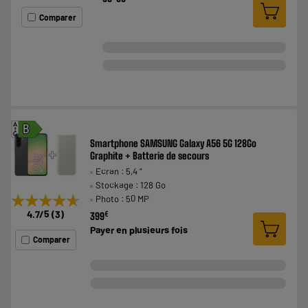
Comparer
A
B
G
Smartphone SAMSUNG Galaxy A56 5G 128Go
Graphite + Batterie de secours
Ecran : 5,4 "
Stockage : 128 Go
★★★★★
★★★★★
Photo : 50 MP
4.7
/5
(
3
)
€
399
Payer en
plusieurs fois
Comparer