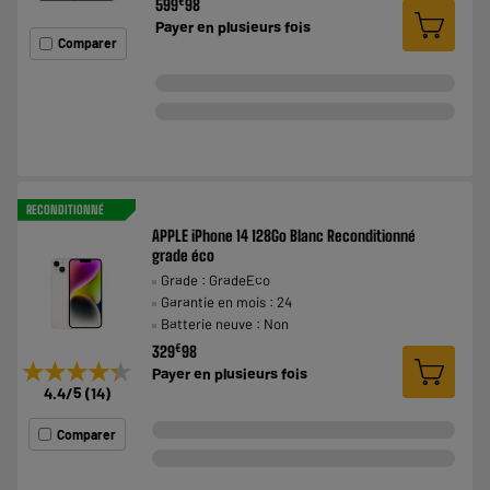
€
599
98
Payer en
plusieurs fois
Comparer
RECONDITIONNÉ
APPLE iPhone 14 128Go Blanc Reconditionné
grade éco
Grade : GradeEco
Garantie en mois : 24
Batterie neuve : Non
€
329
98
★★★★★
★★★★★
Payer en
plusieurs fois
4.4
/5
(
14
)
Comparer