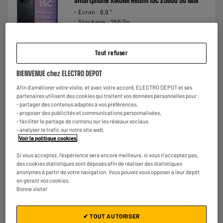
Smartphone XIAOMI Redmi 15C 256Go 5G Noir
Ecran : 6,9 "
Stockage : 256 Go
Photo : 50 MP
€
158
★★★★★
★★★★★
Tout refuser
Payer en
plusieurs fois
3.5
/5
(
74
)
BIENVENUE chez ELECTRO DEPOT
Comparer
Afin d'améliorer votre visite, et avec votre accord, ELECTRO DEPOT et ses
partenaires utilisent des cookies qui traitent vos données personnelles pour :
- partager des contenus adaptés à vos préférences,
- proposer des publicités et communications personnalisées,
- faciliter le partage de contenu sur les réseaux sociaux,
- analyser le trafic sur notre site web.
Voir la politique cookies
.
Si vous acceptez, l'expérience sera encore meilleure, si vous n'acceptez pas,
des cookies statistiques sont déposés afin de réaliser des statistiques
anonymes à partir de votre navigation. Vous pouvez vous opposer à leur dépôt
en gérant vos cookies.
Bonne visite!
✔ TOUT AUTORISER