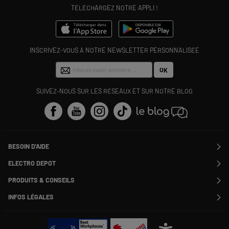
TÉLÉCHARGEZ NOTRE APPLI !
INSCRIVEZ-VOUS À NOTRE NEWSLETTER PERSONNALISÉE
OK
SUIVEZ-NOUS SUR LES RÉSEAUX ET SUR NOTRE BLOG
BESOIN D'AIDE
Contactez-nous
ELECTRO DEPOT
Suivre ma commande
Modifier ou annuler ma commande
PRODUITS & CONSEILS
SAV
Qui sommes nous ?
Nos marques
Payer en plusieurs fois
INFOS LÉGALES
Rejoignez-nous !
Les avis du site
Information phishing
Nos engagements RSE
Infos légales
Nos catégories phares
Voir toutes les Questions / Réponses
Pour les pros : Electro Des Pros
CGV
Le moins cher
À chacun son Everest !
Politique cookies
Offres de remboursement