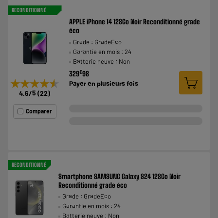
RECONDITIONNÉ
APPLE iPhone 14 128Go Noir Reconditionné grade
éco
Grade : GradeEco
Garantie en mois : 24
Batterie neuve : Non
€
329
98
★★★★★
★★★★★
Payer en
plusieurs fois
4.6
/5
(
22
)
Comparer
RECONDITIONNÉ
Smartphone SAMSUNG Galaxy S24 128Go Noir
Reconditionné grade éco
Grade : GradeEco
Garantie en mois : 24
Batterie neuve : Non