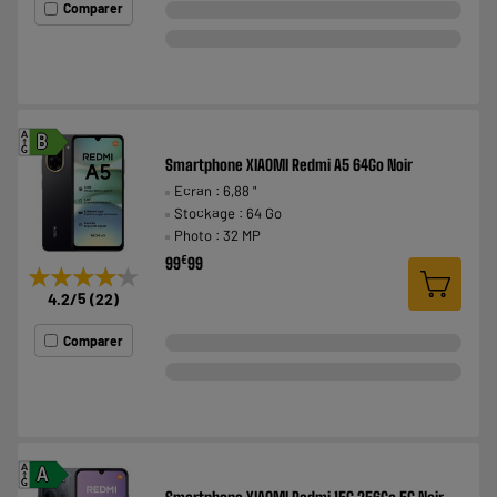
Comparer
A
B
G
Smartphone XIAOMI Redmi A5 64Go Noir
Ecran : 6,88 "
Stockage : 64 Go
Photo : 32 MP
€
99
99
★★★★★
★★★★★
4.2
/5
(
22
)
Comparer
A
A
G