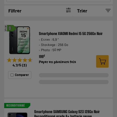
Filtrer
Trier
A
B
G
Smartphone XIAOMI Redmi 15 5G 256Go Noir
Ecran : 6,9 "
Stockage : 256 Go
Photo : 50 MP
€
199
★★★★★
★★★★★
Payer en
plusieurs fois
4.7
/5
(
3
)
Comparer
RECONDITIONNÉ
Smartphone SAMSUNG Galaxy S23 128Go Noir
Reconditionné grade A+ batterie neuve