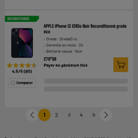
RECONDITIONNÉ
APPLE iPhone 13 128Go Noir Reconditionné grade
éco
Grade : GradeEco
Garantie en mois : 24
Batterie neuve : Non
€
279
98
★★★★★
★★★★★
Payer en
plusieurs fois
4.5
/5
(
80
)
Comparer
1
2
3
4
5