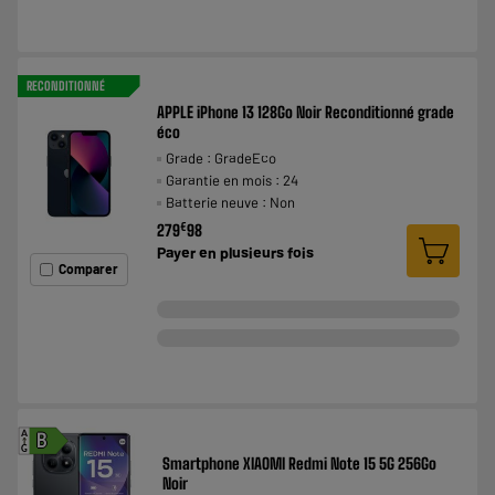
RECONDITIONNÉ
APPLE iPhone 13 128Go Noir Reconditionné grade
éco
Grade : GradeEco
Garantie en mois : 24
Batterie neuve : Non
€
279
98
Payer en
plusieurs fois
Comparer
A
B
G
Smartphone XIAOMI Redmi Note 15 5G 256Go
Noir