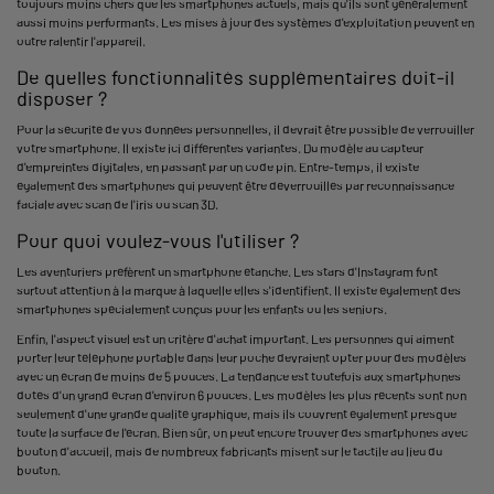
toujours moins chers que les smartphones actuels, mais qu'ils sont généralement
aussi moins performants. Les mises à jour des systèmes d'exploitation peuvent en
outre ralentir l'appareil.
De quelles fonctionnalités supplémentaires doit-il
disposer ?
Pour la sécurité de vos données personnelles, il devrait être possible de verrouiller
votre smartphone. Il existe ici différentes variantes. Du modèle au capteur
d'empreintes digitales, en passant par un code pin. Entre-temps, il existe
également des smartphones qui peuvent être déverrouillés par reconnaissance
faciale avec scan de l'iris ou scan 3D.
Pour quoi voulez-vous l'utiliser ?
Les aventuriers préfèrent un smartphone étanche. Les stars d'Instagram font
surtout attention à la marque à laquelle elles s'identifient. Il existe également des
smartphones spécialement conçus pour les enfants ou les seniors.
Enfin, l'aspect visuel est un critère d'achat important. Les personnes qui aiment
porter leur téléphone portable dans leur poche devraient opter pour des modèles
avec un écran de moins de 5 pouces. La tendance est toutefois aux smartphones
dotés d'un grand écran d'environ 6 pouces. Les modèles les plus récents sont non
seulement d'une grande qualité graphique, mais ils couvrent également presque
toute la surface de l'écran. Bien sûr, on peut encore trouver des smartphones avec
bouton d'accueil, mais de nombreux fabricants misent sur le tactile au lieu du
bouton.