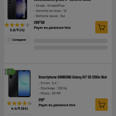
Grade : GradeAPlus
Garantie en mois : 12
Batterie neuve : Oui
€
299
98
★★★★★
★★★★★
Payer en
plusieurs fois
3.8
/5
(
4
)
Comparer
A
B
G
Smartphone SAMSUNG Galaxy A17 5G 128Go Noir
Ecran : 5,4 "
Stockage : 128 Go
Photo : 50 MP
€
219
★★★★★
★★★★★
Payer en
plusieurs fois
4.4
/5
(
84
)