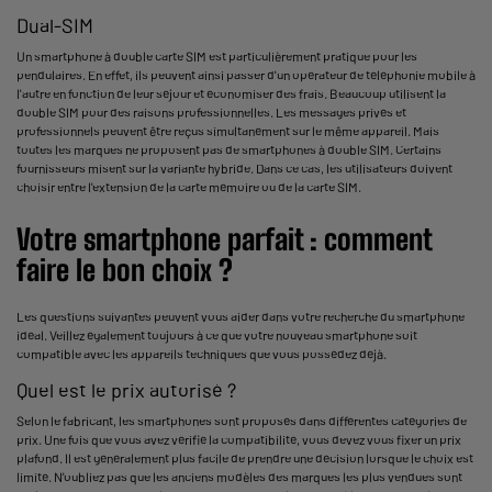
Dual-SIM
Un smartphone à double carte SIM est particulièrement pratique pour les
pendulaires. En effet, ils peuvent ainsi passer d'un opérateur de téléphonie mobile à
l'autre en fonction de leur séjour et économiser des frais. Beaucoup utilisent la
double SIM pour des raisons professionnelles. Les messages privés et
professionnels peuvent être reçus simultanément sur le même appareil. Mais
toutes les marques ne proposent pas de smartphones à double SIM. Certains
fournisseurs misent sur la variante hybride. Dans ce cas, les utilisateurs doivent
choisir entre l'extension de la carte mémoire ou de la carte SIM.
Votre smartphone parfait : comment
faire le bon choix ?
Les questions suivantes peuvent vous aider dans votre recherche du smartphone
idéal. Veillez également toujours à ce que votre nouveau smartphone soit
compatible avec les appareils techniques que vous possédez déjà.
Quel est le prix autorisé ?
Selon le fabricant, les smartphones sont proposés dans différentes catégories de
prix. Une fois que vous avez vérifié la compatibilité, vous devez vous fixer un prix
plafond. Il est généralement plus facile de prendre une décision lorsque le choix est
limité. N'oubliez pas que les anciens modèles des marques les plus vendues sont