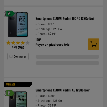
A
A
G
Smartphone XIAOMI Redmi 15C 4G 128Go Noir
Ecran : 6,9 "
Stockage : 128 Go
Photo : 50 MP
€
149
★★★★★
★★★★★
Payer en
plusieurs fois
4
/5
(
58
)
Comparer
ARRIVAGE
Smartphone XIAOMI Redmi A5 128Go Noir
A
B
Ecran : 6,88 "
G
Stockage : 128 Go
Photo : 32 MP