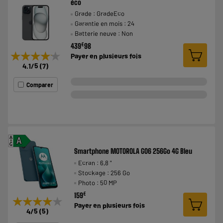
éco
Grade : GradeEco
Garantie en mois : 24
Batterie neuve : Non
€
439
98
★★★★★
★★★★★
Payer en
plusieurs fois
4.1
/5
(
7
)
Comparer
A
A
G
Smartphone MOTOROLA G06 256Go 4G Bleu
Ecran : 6,8 "
Stockage : 256 Go
Photo : 50 MP
€
159
★★★★★
★★★★★
Payer en
plusieurs fois
4
/5
(
5
)