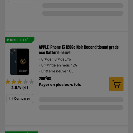
RECONDITIONNÉ
APPLE iPhone 13 128Go Noir Reconditionné grade
éco Batterie neuve
Grade : GradeEco
Garantie en mois : 24
Batterie neuve : Oui
€
299
98
★★★★★
★★★★★
Payer en
plusieurs fois
2.8
/5
(
4
)
Comparer