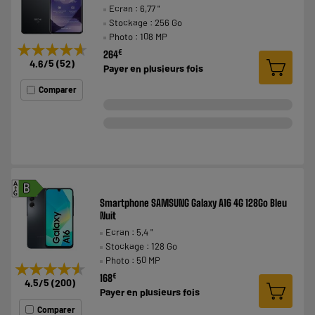
Ecran : 6,77 "
Stockage : 256 Go
Photo : 108 MP
★★★★★
★★★★★
€
264
4.6
/5
(
52
)
Payer en
plusieurs fois
Comparer
A
B
G
Smartphone SAMSUNG Galaxy A16 4G 128Go Bleu
Nuit
Ecran : 5,4 "
Stockage : 128 Go
Photo : 50 MP
★★★★★
★★★★★
€
168
4.5
/5
(
200
)
Payer en
plusieurs fois
Comparer