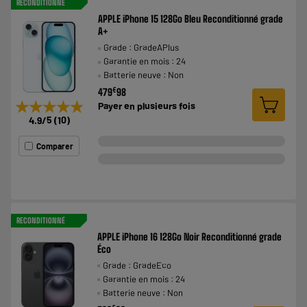
RECONDITIONNÉ
APPLE iPhone 15 128Go Bleu Reconditionné grade
A+
Grade : GradeAPlus
Garantie en mois : 24
Batterie neuve : Non
€
479
98
★★★★★
★★★★★
Payer en
plusieurs fois
4.9
/5
(
10
)
Comparer
RECONDITIONNÉ
APPLE iPhone 16 128Go Noir Reconditionné grade
Éco
Grade : GradeEco
Garantie en mois : 24
Batterie neuve : Non