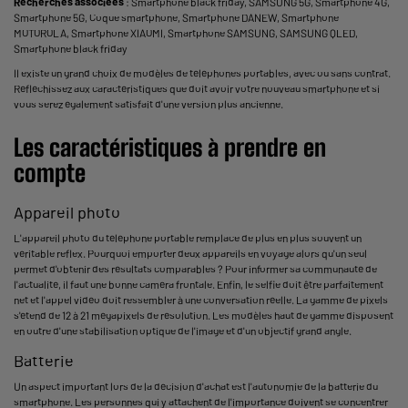
Recherches associées
:
Smartphone black friday
,
SAMSUNG 5G
,
Smartphone 4G
,
Smartphone 5G
,
Coque smartphone
,
Smartphone DANEW
,
Smartphone
MOTOROLA
,
Smartphone XIAOMI
,
Smartphone SAMSUNG
,
SAMSUNG QLED
,
Smartphone black friday
Il existe un grand choix de modèles de téléphones portables, avec ou sans contrat.
Réfléchissez aux caractéristiques que doit avoir votre nouveau smartphone et si
vous serez également satisfait d'une version plus ancienne.
Les caractéristiques à prendre en
compte
Appareil photo
L'appareil photo du téléphone portable remplace de plus en plus souvent un
véritable reflex. Pourquoi emporter deux appareils en voyage alors qu'un seul
permet d'obtenir des résultats comparables ? Pour informer sa communauté de
l'actualité, il faut une bonne caméra frontale. Enfin, le selfie doit être parfaitement
net et l'appel vidéo doit ressembler à une conversation réelle. La gamme de pixels
s'étend de 12 à 21 mégapixels de résolution. Les modèles haut de gamme disposent
en outre d'une stabilisation optique de l'image et d'un objectif grand angle.
Batterie
Un aspect important lors de la décision d'achat est l'autonomie de la batterie du
smartphone. Les personnes qui y attachent de l'importance doivent se concentrer