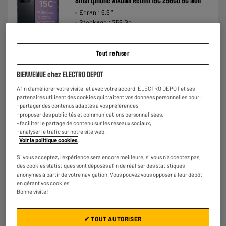
Smartphone XIAOMI Redmi 15C 256Go 5G Noir
Ecran : 6,9 "
Stockage : 256 Go
Photo : 50 MP
€
158
★★★★★
★★★★★
Tout refuser
Payer en
plusieurs fois
3.5
/5
(
74
)
BIENVENUE chez ELECTRO DEPOT
Comparer
Afin d'améliorer votre visite, et avec votre accord, ELECTRO DEPOT et ses
partenaires utilisent des cookies qui traitent vos données personnelles pour :
- partager des contenus adaptés à vos préférences,
- proposer des publicités et communications personnalisées,
- faciliter le partage de contenu sur les réseaux sociaux,
- analyser le trafic sur notre site web.
Voir la politique cookies
.
Si vous acceptez, l'expérience sera encore meilleure, si vous n'acceptez pas,
des cookies statistiques sont déposés afin de réaliser des statistiques
anonymes à partir de votre navigation. Vous pouvez vous opposer à leur dépôt
en gérant vos cookies.
Bonne visite!
✔ TOUT AUTORISER