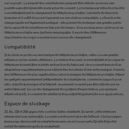
sur ce point : La plupart des smartphones peuvent être utilisés au moins une
journée sans être branchés à une prise de courant. La recharge par induction facilite
considérablement le chargement du téléphone portable. Cela évite de devoir le
brancher et il suffit de poser l'appareil sur une station compatible. La fonction de
charge rapide est également pratique : elle permet de recharger une grande partie
de la capacité de la batterie en très peu de temps. Vous pouvez aussi opter pour un
téléphone portable avec batterie remplaçable. Il existe des différences
importantes en ce qui concerne le processus de chargement.
Compatibilité
Si le choix se porte sur une marque de téléphone portable, celle-ci a une grande
influence sur les achats ultérieurs. La station d'accueil, le verre blindé et la coque du
téléphone doivent être achetés en fonction du fabricant. On a souvent besoin d'un
adaptateur supplémentaire pour utiliser des écouteurs d'une autre marque. Il existe
des différences de prix significatives selon la marque du téléphone portable. Même
les gadgets apparemment indépendants du smartphone, comme le support pour
vélo, la boîte à musique et le trépied, ne peuvent souvent pas être utilisés par un
autre fabricant. En cas de changement de système d'exploitation, par exemple
d'Android à iOS, il convient de vérifier la disponibilité (gratuite) de vos applications.
Espace de stockage
32, 64, 128 et 256 gigaoctets sont les tailles standard. Souvent, cette mémoire
interne n'est pas extensible. La seule solution est alors de l'effacer. C'est pourquoi
beaucoup choisissent un smartphone avec un slot pour carte SD afin d'ajouter
autant de mémoire qu'ils le souhaitent.