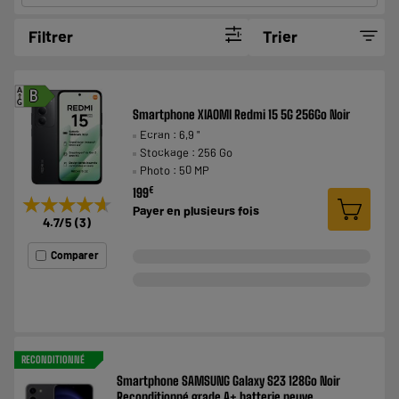
Filtrer
Trier
A
B
G
Smartphone XIAOMI Redmi 15 5G 256Go Noir
Ecran : 6,9 "
Stockage : 256 Go
Photo : 50 MP
€
199
★★★★★
★★★★★
Payer en
plusieurs fois
4.7
/5
(
3
)
Comparer
RECONDITIONNÉ
Smartphone SAMSUNG Galaxy S23 128Go Noir
Reconditionné grade A+ batterie neuve