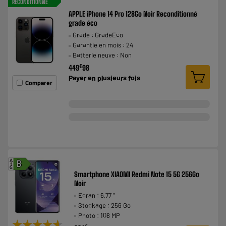
RECONDITIONNÉ
APPLE iPhone 14 Pro 128Go Noir Reconditionné
grade éco
Grade : GradeEco
Garantie en mois : 24
Batterie neuve : Non
€
449
98
Payer en
plusieurs fois
Comparer
A
B
G
Smartphone XIAOMI Redmi Note 15 5G 256Go
Noir
Ecran : 6,77 "
Stockage : 256 Go
Photo : 108 MP
★★★★★
★★★★★