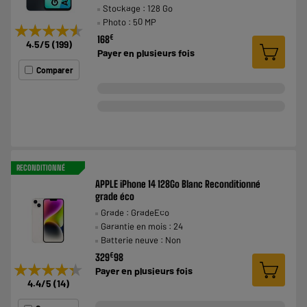
Stockage : 128 Go
Photo : 50 MP
★★★★★
★★★★★
€
168
4.5
/5
(
199
)
Payer en
plusieurs fois
Comparer
RECONDITIONNÉ
APPLE iPhone 14 128Go Blanc Reconditionné
grade éco
Grade : GradeEco
Garantie en mois : 24
Batterie neuve : Non
€
329
98
★★★★★
★★★★★
Payer en
plusieurs fois
4.4
/5
(
14
)