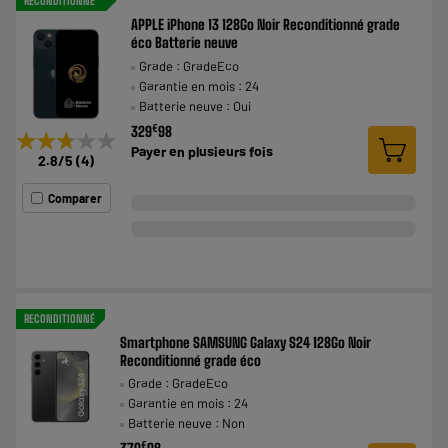
RECONDITIONNÉ
APPLE iPhone 13 128Go Noir Reconditionné grade
éco Batterie neuve
Grade : GradeEco
Garantie en mois : 24
Batterie neuve : Oui
€
329
98
★★★★★
★★★★★
Payer en
plusieurs fois
2.8
/5
(
4
)
Comparer
RECONDITIONNÉ
Smartphone SAMSUNG Galaxy S24 128Go Noir
Reconditionné grade éco
Grade : GradeEco
Garantie en mois : 24
Batterie neuve : Non
€