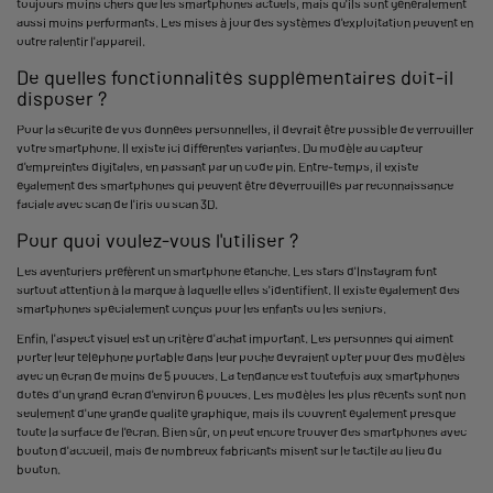
toujours moins chers que les smartphones actuels, mais qu'ils sont généralement
aussi moins performants. Les mises à jour des systèmes d'exploitation peuvent en
outre ralentir l'appareil.
De quelles fonctionnalités supplémentaires doit-il
disposer ?
Pour la sécurité de vos données personnelles, il devrait être possible de verrouiller
votre smartphone. Il existe ici différentes variantes. Du modèle au capteur
d'empreintes digitales, en passant par un code pin. Entre-temps, il existe
également des smartphones qui peuvent être déverrouillés par reconnaissance
faciale avec scan de l'iris ou scan 3D.
Pour quoi voulez-vous l'utiliser ?
Les aventuriers préfèrent un smartphone étanche. Les stars d'Instagram font
surtout attention à la marque à laquelle elles s'identifient. Il existe également des
smartphones spécialement conçus pour les enfants ou les seniors.
Enfin, l'aspect visuel est un critère d'achat important. Les personnes qui aiment
porter leur téléphone portable dans leur poche devraient opter pour des modèles
avec un écran de moins de 5 pouces. La tendance est toutefois aux smartphones
dotés d'un grand écran d'environ 6 pouces. Les modèles les plus récents sont non
seulement d'une grande qualité graphique, mais ils couvrent également presque
toute la surface de l'écran. Bien sûr, on peut encore trouver des smartphones avec
bouton d'accueil, mais de nombreux fabricants misent sur le tactile au lieu du
bouton.