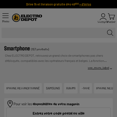
Drive 1h et livraison gratuite dès 49
+ d'infos
€90
Menu
Compte
Panier
Smartphone
(157 produits)
Chez ELECTRO DEPOT, retrouvez un grand choix de smartphones pas chers
débloqués, compatibles avec les opérateurs français et belges. La fonction
première d’un smartphone est de téléphoner, mais il permet également d’écouter
see_more_label
de la musique, surfer sur internet, lire des vidéos, prendre des photos… et bien
plus encore grâce aux nombreuses applications facilement téléchargeables.
UN
Votre nouveau smartphone ne vous quittera plus !
Payer en plusieurs fois :
CREDIT VOUS ENGAGE ET DOIT ETRE REMBOURSE.
IPHONE RECONDITIONNÉ
SAMSUNG
XIAOMI
-100€
IPHONE NEUF
VERIFIEZ VOS CAPACITES DE REMBOURSEMENT AVANT DE
VOUS ENGAGER.
Pour voir les
disponibilités de votre magasin
Entrez votre code postal ou ville