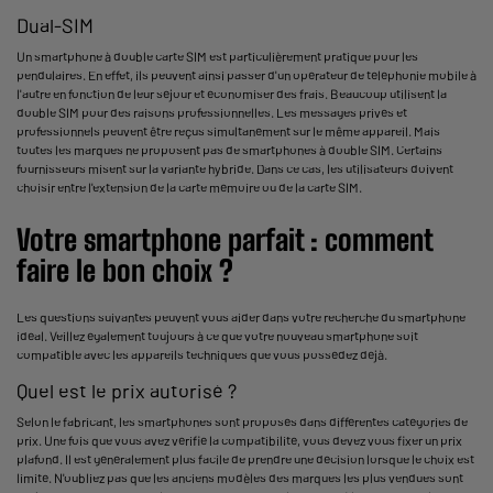
Dual-SIM
Un smartphone à double carte SIM est particulièrement pratique pour les
pendulaires. En effet, ils peuvent ainsi passer d'un opérateur de téléphonie mobile à
l'autre en fonction de leur séjour et économiser des frais. Beaucoup utilisent la
double SIM pour des raisons professionnelles. Les messages privés et
professionnels peuvent être reçus simultanément sur le même appareil. Mais
toutes les marques ne proposent pas de smartphones à double SIM. Certains
fournisseurs misent sur la variante hybride. Dans ce cas, les utilisateurs doivent
choisir entre l'extension de la carte mémoire ou de la carte SIM.
Votre smartphone parfait : comment
faire le bon choix ?
Les questions suivantes peuvent vous aider dans votre recherche du smartphone
idéal. Veillez également toujours à ce que votre nouveau smartphone soit
compatible avec les appareils techniques que vous possédez déjà.
Quel est le prix autorisé ?
Selon le fabricant, les smartphones sont proposés dans différentes catégories de
prix. Une fois que vous avez vérifié la compatibilité, vous devez vous fixer un prix
plafond. Il est généralement plus facile de prendre une décision lorsque le choix est
limité. N'oubliez pas que les anciens modèles des marques les plus vendues sont