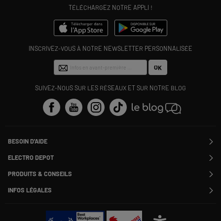
TÉLÉCHARGEZ NOTRE APPLI !
INSCRIVEZ-VOUS À NOTRE NEWSLETTER PERSONNALISÉE
OK
SUIVEZ-NOUS SUR LES RÉSEAUX ET SUR NOTRE BLOG
BESOIN D'AIDE
Contactez-nous
ELECTRO DEPOT
Suivre ma commande
Modifier ou annuler ma commande
PRODUITS & CONSEILS
SAV
Qui sommes nous ?
Nos marques
Payer en plusieurs fois
INFOS LÉGALES
Rejoignez-nous !
Les avis du site
Information phishing
Nos engagements RSE
Infos légales
Nos catégories phares
Voir toutes les Questions / Réponses
Pour les pros : Electro Des Pros
CGV
Le moins cher
À chacun son Everest !
Politique cookies
Offres de remboursement