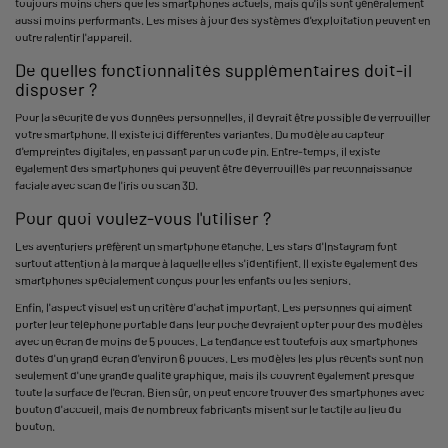
toujours moins chers que les smartphones actuels, mais qu'ils sont généralement
aussi moins performants. Les mises à jour des systèmes d'exploitation peuvent en
outre ralentir l'appareil.
De quelles fonctionnalités supplémentaires doit-il
disposer ?
Pour la sécurité de vos données personnelles, il devrait être possible de verrouiller
votre smartphone. Il existe ici différentes variantes. Du modèle au capteur
d'empreintes digitales, en passant par un code pin. Entre-temps, il existe
également des smartphones qui peuvent être déverrouillés par reconnaissance
faciale avec scan de l'iris ou scan 3D.
Pour quoi voulez-vous l'utiliser ?
Les aventuriers préfèrent un smartphone étanche. Les stars d'Instagram font
surtout attention à la marque à laquelle elles s'identifient. Il existe également des
smartphones spécialement conçus pour les enfants ou les seniors.
Enfin, l'aspect visuel est un critère d'achat important. Les personnes qui aiment
porter leur téléphone portable dans leur poche devraient opter pour des modèles
avec un écran de moins de 5 pouces. La tendance est toutefois aux smartphones
dotés d'un grand écran d'environ 6 pouces. Les modèles les plus récents sont non
seulement d'une grande qualité graphique, mais ils couvrent également presque
toute la surface de l'écran. Bien sûr, on peut encore trouver des smartphones avec
bouton d'accueil, mais de nombreux fabricants misent sur le tactile au lieu du
bouton.