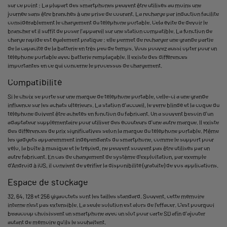
sur ce point : La plupart des smartphones peuvent être utilisés au moins une
journée sans être branchés à une prise de courant. La recharge par induction facilite
considérablement le chargement du téléphone portable. Cela évite de devoir le
brancher et il suffit de poser l'appareil sur une station compatible. La fonction de
charge rapide est également pratique : elle permet de recharger une grande partie
de la capacité de la batterie en très peu de temps. Vous pouvez aussi opter pour un
téléphone portable avec batterie remplaçable. Il existe des différences
importantes en ce qui concerne le processus de chargement.
Compatibilité
Si le choix se porte sur une marque de téléphone portable, celle-ci a une grande
influence sur les achats ultérieurs. La station d'accueil, le verre blindé et la coque du
téléphone doivent être achetés en fonction du fabricant. On a souvent besoin d'un
adaptateur supplémentaire pour utiliser des écouteurs d'une autre marque. Il existe
des différences de prix significatives selon la marque du téléphone portable. Même
les gadgets apparemment indépendants du smartphone, comme le support pour
vélo, la boîte à musique et le trépied, ne peuvent souvent pas être utilisés par un
autre fabricant. En cas de changement de système d'exploitation, par exemple
d'Android à iOS, il convient de vérifier la disponibilité (gratuite) de vos applications.
Espace de stockage
32, 64, 128 et 256 gigaoctets sont les tailles standard. Souvent, cette mémoire
interne n'est pas extensible. La seule solution est alors de l'effacer. C'est pourquoi
beaucoup choisissent un smartphone avec un slot pour carte SD afin d'ajouter
autant de mémoire qu'ils le souhaitent.