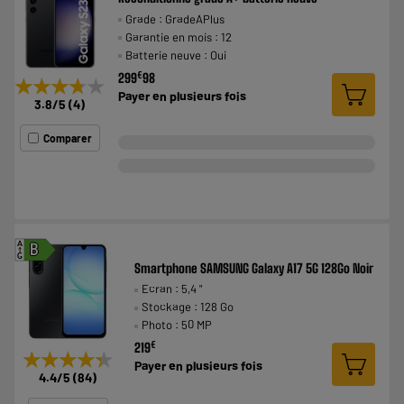
Grade : GradeAPlus
Garantie en mois : 12
Batterie neuve : Oui
€
299
98
★★★★★
★★★★★
Payer en
plusieurs fois
3.8
/5
(
4
)
Comparer
A
B
G
Smartphone SAMSUNG Galaxy A17 5G 128Go Noir
Ecran : 5,4 "
Stockage : 128 Go
Photo : 50 MP
€
219
★★★★★
★★★★★
Payer en
plusieurs fois
4.4
/5
(
84
)