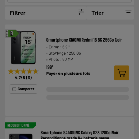
Filtrer
Trier
A
B
G
Smartphone XIAOMI Redmi 15 5G 256Go Noir
Ecran : 6,9 "
Stockage : 256 Go
Photo : 50 MP
€
199
★★★★★
★★★★★
Payer en
plusieurs fois
4.7
/5
(
3
)
Comparer
RECONDITIONNÉ
Smartphone SAMSUNG Galaxy S23 128Go Noir
Reconditionné grade A+ batterie neuve