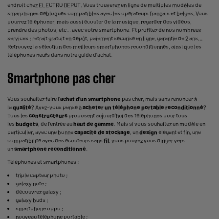
endroit chez ELECTRO DEPOT. Vous trouverez en ligne de multiples modèles de
smarphones débloqués compatibles avec les opérateurs français et belges. Vous
pourrez téléphoner, mais aussi écouter de la musique, regarder des vidéos,
prendre des photos, etc... avec votre smartphone. Et profitez de nos nombreux
services : retrait gratuit en dépôt, paiement sécurisé en ligne, garantie de 2 ans…
Retrouvez la sélection des meilleurs smartphones reconditionnés, ainsi que les
téléphones neufs dans notre guide d’achat.
Smartphone pas cher
Vous souhaitez faire l’
achat d’un smartphone
pas cher, mais sans renoncer à
la
qualité
? Avez-vous pensé à
acheter un téléphone portable reconditionné
?
Tous les
constructeurs
proposent aujourd’hui des téléphones pour tous
les
budgets
, de l’entrée au
haut de gamme
. Mais si vous souhaitez un modèle en
particulier, avec une bonne
capacité de stockage
, un
design
élégant et fin, une
compatibilité avec des écouteurs sans
fil
, vous pouvez vous diriger vers
un
smartphone reconditionné
.
Téléphones et smartphones :
triple capteur photo
;
galaxy note
;
découvrez galaxy
;
galaxy buds
;
smartphone oppo
;
nouveau téléphone portable
;