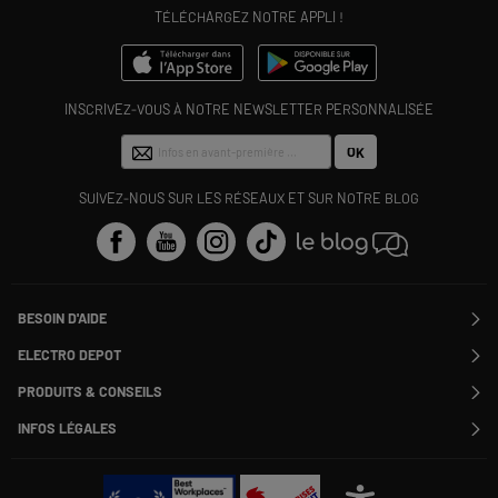
TÉLÉCHARGEZ NOTRE APPLI !
INSCRIVEZ-VOUS À NOTRE NEWSLETTER PERSONNALISÉE
OK
SUIVEZ-NOUS SUR LES RÉSEAUX ET SUR NOTRE BLOG
BESOIN D'AIDE
Contactez-nous
ELECTRO DEPOT
Suivre ma commande
Modifier ou annuler ma commande
PRODUITS & CONSEILS
SAV
Qui sommes nous ?
Nos marques
Payer en plusieurs fois
INFOS LÉGALES
Rejoignez-nous !
Les avis du site
Information phishing
Nos engagements RSE
Infos légales
Nos catégories phares
Voir toutes les Questions / Réponses
Pour les pros : Electro Des Pros
CGV
Le moins cher
À chacun son Everest !
Politique cookies
Offres de remboursement