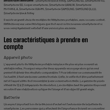
Recherches associées
:
Smartphone black friday
,
SAMSUNG 5G
,
Smartphone 4G
,
Smartphone 5G
,
Coque smartphone
,
Smartphone DANEW
,
Smartphone
MOTOROLA
,
Smartphone XIAOMI
,
Smartphone SAMSUNG
,
SAMSUNG QLED
,
Smartphone black friday
Il existe un grand choix de modèles de téléphones portables, avec ou sans contrat.
Réfléchissez aux caractéristiques que doit avoir votre nouveau smartphone et si
vous serez également satisfait d'une version plus ancienne.
Les caractéristiques à prendre en
compte
Appareil photo
L'appareil photo du téléphone portable remplace de plus en plus souvent un
véritable reflex. Pourquoi emporter deux appareils en voyage alors qu'un seul
permet d'obtenir des résultats comparables ? Pour informer sa communauté de
l'actualité, il faut une bonne caméra frontale. Enfin, le selfie doit être parfaitement
net et l'appel vidéo doit ressembler à une conversation réelle. La gamme de pixels
s'étend de 12 à 21 mégapixels de résolution. Les modèles haut de gamme disposent
en outre d'une stabilisation optique de l'image et d'un objectif grand angle.
Batterie
Un aspect important lors de la décision d'achat est l'autonomie de la batterie du
smartphone. Les personnes qui y attachent de l'importance doivent se concentrer