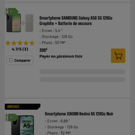
A
B
G
Smartphone SAMSUNG Galaxy A56 5G 128Go
Graphite + Batterie de secours
Ecran : 5,4 "
Stockage : 128 Go
★★★★★
★★★★★
Photo : 50 MP
4.7
/5
(
3
)
€
399
Payer en
plusieurs fois
Comparer
ARRIVAGE
Smartphone XIAOMI Redmi A5 128Go Noir
A
B
Ecran : 6,88 "
G
Stockage : 128 Go
Photo : 32 MP