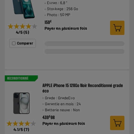
Ecran : 6,8 "
Stockage : 256 Go
Photo : 50 MP
€
159
★★★★★
★★★★★
Payer en
plusieurs fois
4
/5
(
5
)
Comparer
RECONDITIONNÉ
APPLE iPhone 15 128Go Noir Reconditionné grade
éco
Grade : GradeEco
Garantie en mois : 24
Batterie neuve : Non
€
439
98
★★★★★
★★★★★
Payer en
plusieurs fois
4.1
/5
(
7
)