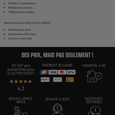
meilleur smartphone
;
téléphones xiaomi
;
Téléphone portable
;
Découvrez aussi chez Electro Dépôt :
Smartphone neuf
iphone reconditionne
montre connectée
DES PRIX, MAIS PAS SEULEMENT !
157 407 avis
PAIEMENT SÉCURISÉ
GARANTIE À VIE
authentifiés pour
ELECTRO DEPOT
★★★★★
★★★★★
4,3
SERVICE APRÈS-
QUESTIONS /
SERVICE CLIENT
VENTE
RÉPONSES