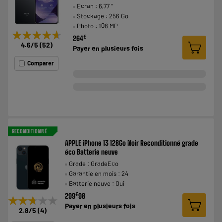
Ecran : 6,77 "
Stockage : 256 Go
Photo : 108 MP
★★★★★
★★★★★
€
264
4.6
/5
(
52
)
Payer en
plusieurs fois
Comparer
RECONDITIONNÉ
APPLE iPhone 13 128Go Noir Reconditionné grade
éco Batterie neuve
Grade : GradeEco
Garantie en mois : 24
Batterie neuve : Oui
€
299
98
★★★★★
★★★★★
Payer en
plusieurs fois
2.8
/5
(
4
)