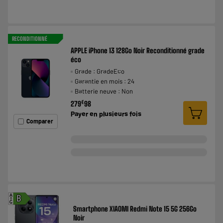
RECONDITIONNÉ
APPLE iPhone 13 128Go Noir Reconditionné grade
éco
Grade : GradeEco
Garantie en mois : 24
Batterie neuve : Non
€
279
98
Payer en
plusieurs fois
Comparer
A
B
G
Smartphone XIAOMI Redmi Note 15 5G 256Go
Noir