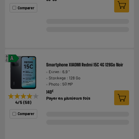
Comparer
A
A
G
Smartphone XIAOMI Redmi 15C 4G 128Go Noir
Ecran : 6,9 "
Stockage : 128 Go
Photo : 50 MP
€
149
★★★★★
★★★★★
Payer en
plusieurs fois
4
/5
(
58
)
Comparer