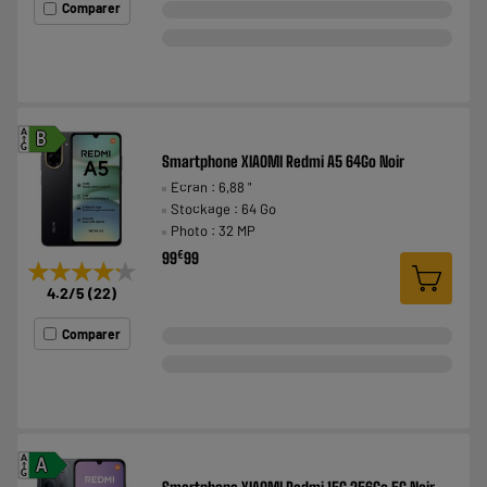
Comparer
A
B
G
Smartphone XIAOMI Redmi A5 64Go Noir
Ecran : 6,88 "
Stockage : 64 Go
Photo : 32 MP
€
99
99
★★★★★
★★★★★
4.2
/5
(
22
)
Comparer
A
A
G