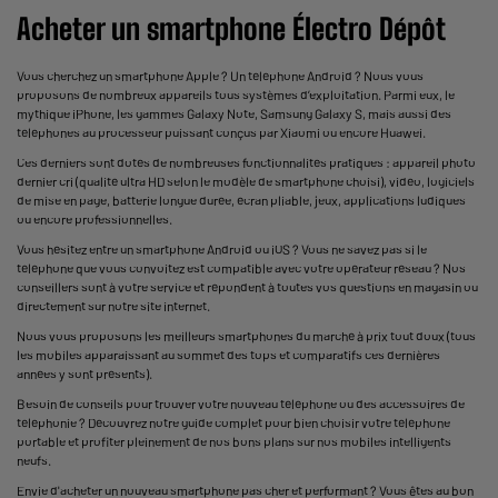
Acheter un smartphone Électro Dépôt
Vous cherchez un smartphone Apple ? Un téléphone Android ? Nous vous
proposons de nombreux appareils tous systèmes d’exploitation. Parmi eux, le
mythique iPhone, les gammes Galaxy Note, Samsung Galaxy S, mais aussi des
téléphones au processeur puissant conçus par Xiaomi ou encore Huawei.
Ces derniers sont dotés de nombreuses fonctionnalités pratiques : appareil photo
dernier cri (qualité ultra HD selon le modèle de smartphone choisi), vidéo, logiciels
de mise en page, batterie longue durée, écran pliable, jeux, applications ludiques
ou encore professionnelles.
Vous hésitez entre un smartphone Android ou iOS ? Vous ne savez pas si le
téléphone que vous convoitez est compatible avec votre opérateur réseau ? Nos
conseillers sont à votre service et répondent à toutes vos questions en magasin ou
directement sur notre site internet.
Nous vous proposons les meilleurs smartphones du marché à prix tout doux (tous
les mobiles apparaissant au sommet des tops et comparatifs ces dernières
années y sont présents).
Besoin de conseils pour trouver votre nouveau téléphone ou des accessoires de
téléphonie ? Découvrez notre guide complet pour bien choisir votre téléphone
portable et profiter pleinement de nos bons plans sur nos mobiles intelligents
neufs.
Envie d'acheter un nouveau smartphone pas cher et performant ? Vous êtes au bon