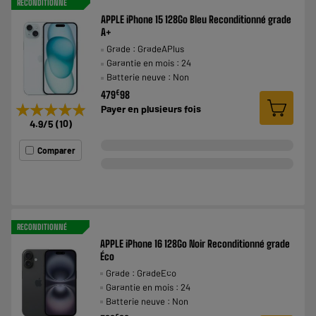
RECONDITIONNÉ
APPLE iPhone 15 128Go Bleu Reconditionné grade
A+
Grade : GradeAPlus
Garantie en mois : 24
Batterie neuve : Non
€
479
98
★★★★★
★★★★★
Payer en
plusieurs fois
4.9
/5
(
10
)
Comparer
RECONDITIONNÉ
APPLE iPhone 16 128Go Noir Reconditionné grade
Éco
Grade : GradeEco
Garantie en mois : 24
Batterie neuve : Non