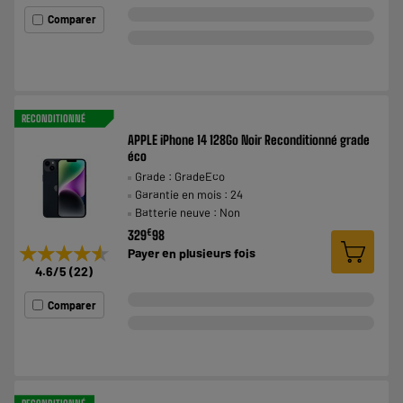
Comparer
RECONDITIONNÉ
APPLE iPhone 14 128Go Noir Reconditionné grade
éco
Grade : GradeEco
Garantie en mois : 24
Batterie neuve : Non
€
329
98
★★★★★
★★★★★
Payer en
plusieurs fois
4.6
/5
(
22
)
Comparer