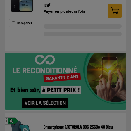
€
129
Payer en
plusieurs fois
Comparer
A
A
G
Smartphone MOTOROLA G06 256Go 4G Bleu