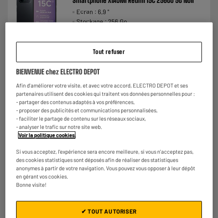
Smartphone XIAOMI Redmi 15C 256Go 5G Noir
Ecran : 6,9 "
Stockage : 256 Go
Photo : 50 MP
€
158
★★★★★
★★★★★
Tout refuser
Payer en
plusieurs fois
3.5
/5
(
74
)
BIENVENUE chez ELECTRO DEPOT
Comparer
Afin d'améliorer votre visite, et avec votre accord, ELECTRO DEPOT et ses
partenaires utilisent des cookies qui traitent vos données personnelles pour :
- partager des contenus adaptés à vos préférences,
- proposer des publicités et communications personnalisées,
- faciliter le partage de contenu sur les réseaux sociaux,
- analyser le trafic sur notre site web.
Voir la politique cookies
.
Si vous acceptez, l'expérience sera encore meilleure, si vous n'acceptez pas,
des cookies statistiques sont déposés afin de réaliser des statistiques
anonymes à partir de votre navigation. Vous pouvez vous opposer à leur dépôt
en gérant vos cookies.
Bonne visite!
✔ TOUT AUTORISER