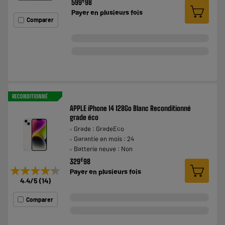
€
599
98
Payer en
plusieurs fois
Comparer
RECONDITIONNÉ
APPLE iPhone 14 128Go Blanc Reconditionné
grade éco
Grade : GradeEco
Garantie en mois : 24
Batterie neuve : Non
€
329
98
★★★★★
★★★★★
Payer en
plusieurs fois
4.4
/5
(
14
)
Comparer