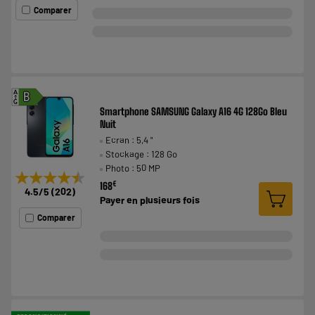
Comparer
A
B
G
Smartphone SAMSUNG Galaxy A16 4G 128Go Bleu
Nuit
Ecran : 5,4 "
Stockage : 128 Go
Photo : 50 MP
★★★★★
★★★★★
€
168
4.5
/5
(
202
)
Payer en
plusieurs fois
Comparer