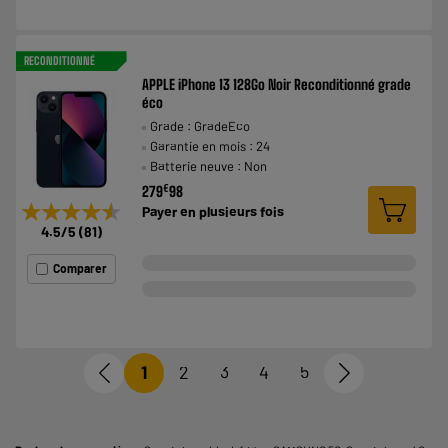
RECONDITIONNÉ
APPLE iPhone 13 128Go Noir Reconditionné grade
éco
Grade : GradeEco
Garantie en mois : 24
Batterie neuve : Non
€
279
98
★★★★★
★★★★★
Payer en
plusieurs fois
4.5
/5
(
81
)
Comparer
1
2
3
4
5