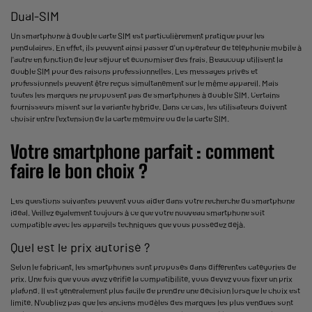
Dual-SIM
Un smartphone à double carte SIM est particulièrement pratique pour les
pendulaires. En effet, ils peuvent ainsi passer d'un opérateur de téléphonie mobile à
l'autre en fonction de leur séjour et économiser des frais. Beaucoup utilisent la
double SIM pour des raisons professionnelles. Les messages privés et
professionnels peuvent être reçus simultanément sur le même appareil. Mais
toutes les marques ne proposent pas de smartphones à double SIM. Certains
fournisseurs misent sur la variante hybride. Dans ce cas, les utilisateurs doivent
choisir entre l'extension de la carte mémoire ou de la carte SIM.
Votre smartphone parfait : comment
faire le bon choix ?
Les questions suivantes peuvent vous aider dans votre recherche du smartphone
idéal. Veillez également toujours à ce que votre nouveau smartphone soit
compatible avec les appareils techniques que vous possédez déjà.
Quel est le prix autorisé ?
Selon le fabricant, les smartphones sont proposés dans différentes catégories de
prix. Une fois que vous avez vérifié la compatibilité, vous devez vous fixer un prix
plafond. Il est généralement plus facile de prendre une décision lorsque le choix est
limité. N'oubliez pas que les anciens modèles des marques les plus vendues sont