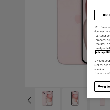
Tout 
Afin d'amélio
données pers
- partager de
- proposer d
- faciliter l
- analyser le 
Voir la poli
Si vous accep
réaliser des 
cookies.
Bonne visite!
Gérer l