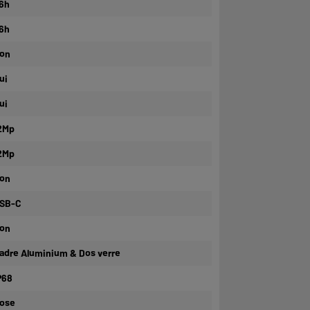
6h
6h
on
ui
ui
2Mp
2Mp
on
SB-C
on
adre Aluminium & Dos verre
P68
ose