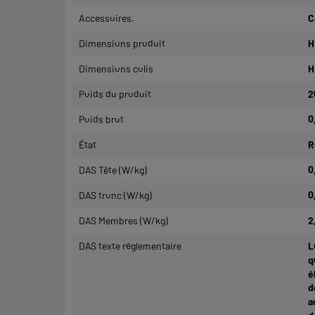
Accessoires.
C
Dimensions produit
H
Dimensions colis
H
Poids du produit
2
Poids brut
0
État
R
DAS Tête (W/kg)
0
DAS tronc (W/kg)
0
DAS Membres (W/kg)
2
DAS texte réglementaire
L
q
é
d
a