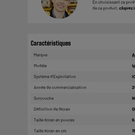
En choisissant ce produ
de ce produit,
cliquez i
Caractéristiques
Marque
A
Modèle
I
Système d'Exploitation
i
Année de commercialisation
2
Surcouche
N
Définition de l'écran
Q
Taille écran en pouces
6
Taille écran en cm
1