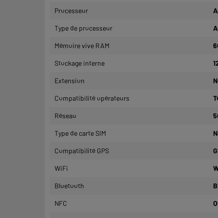
Processeur
A
Type de processeur
A
Mémoire vive RAM
6
Stockage interne
1
Extension
N
Compatibilité opérateurs
T
Réseau
5
Type de carte SIM
N
Compatibilité GPS
G
WiFi
W
Bluetooth
B
NFC
O