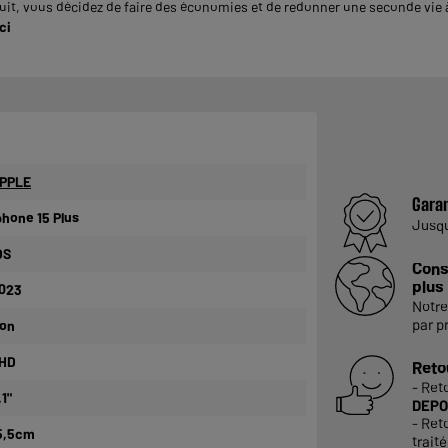
it, vous décidez de faire des économies et de redonner une seconde vie à 
ci
PPLE
Garan
phone 15 Plus
Jusq
OS
Cons
plus
023
Notre
par p
on
HD
Reto
- Ret
,1"
DEPO
- Ret
5,5cm
trait