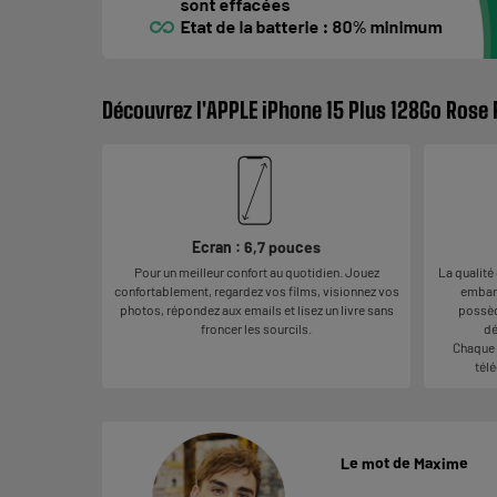
Découvrez l'APPLE iPhone 15 Plus 128Go Rose
Ecran : 6,7 pouces
Pour un meilleur confort au quotidien. Jouez
La qualité
confortablement, regardez vos films, visionnez vos
embarq
photos, répondez aux emails et lisez un livre sans
possèd
froncer les sourcils.
dé
Chaque 
télé
Le mot de Maxime