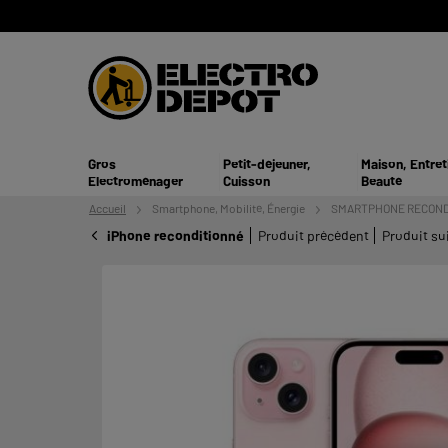
Gros
Petit-déjeuner,
Maison, Entret
Electroménager
Cuisson
Beauté
Accueil
Smartphone,
Mobilité, Énergie
SMARTPHONE RECOND
iPhone reconditionné
Produit précédent
Produit su