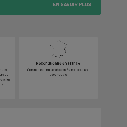
Recondtionné en France
ement
Contrôlé et remis en état en France pour une
urs de
seconde vie
donc les
ns.