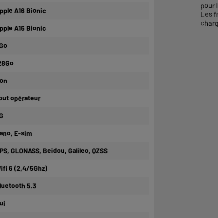
pour l
pple A16 Bionic
Les f
charg
pple A16 Bionic
Go
28Go
on
out opérateur
G
ano, E-sim
PS, GLONASS, Beidou, Galileo, QZSS
ifi 6 (2,4/5Ghz)
luetooth 5.3
ui