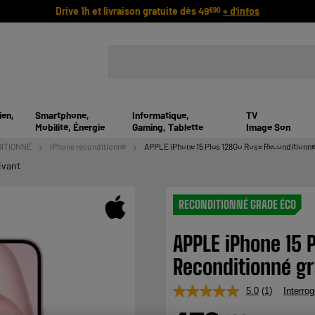
Drive 1h et livraison gratuite dès 49
+ d'infos
€90
ien,
Smartphone,
Informatique,
TV
Mobilité, Énergie
Gaming, Tablette
Image Son
ITIONNÉ
iPhone reconditionné
APPLE iPhone 15 Plus 128Go Rose Reconditionné
ivant
RECONDITIONNÉ GRADE ÉCO
APPLE iPhone 15 
Reconditionné g
5.0
(1)
Interrog
Lire
1