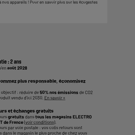
nos appareils ! Pour en savoir plus sur les écogestes
tie :
2 ans
u'en
août 2028
ommez plus responsable, économisez
 objectif : réduire de
50% nos émissions
de CO2
roduit vendu d'ici 2030.
En savoir +
urs et échanges gratuits
ours
gratuits
dans
tous les magasins ELECTRO
T de France
(
voir conditions
).
ours par voie postale : vos colis retours sont
és dans le magasin le plus proche de chez vous