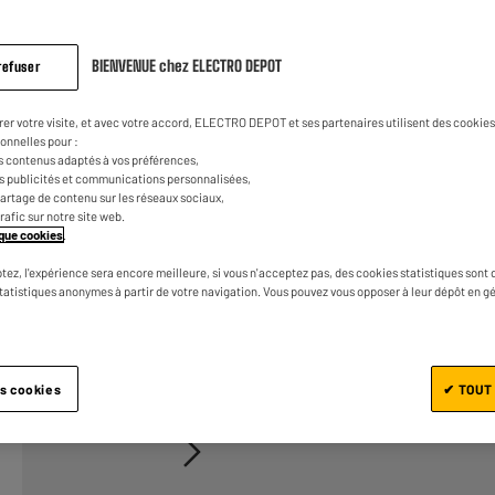
479
€
98
avis.
Lien
sur
la
BIENVENUE chez ELECTRO DEPOT
refuser
même
UN CRÉDIT VOUS ENGAGE ET
page.
CAPACITÉS DE REMBOURSEM
rer votre visite, et avec votre accord, ELECTRO DEPOT et ses partenaires utilisent des cookies 
onnelles pour :
s contenus adaptés à vos préférences,
es publicités et communications personnalisées,
e partage de contenu sur les réseaux sociaux,
trafic sur notre site web.
tique cookies
.
tez, l'expérience sera encore meilleure, si vous n'acceptez pas, des cookies statistiques sont 
statistiques anonymes à partir de votre navigation. Vous pouvez vous opposer à leur dépôt en g
Ajouter au panier
1/3
es cookies
✔ TOUT