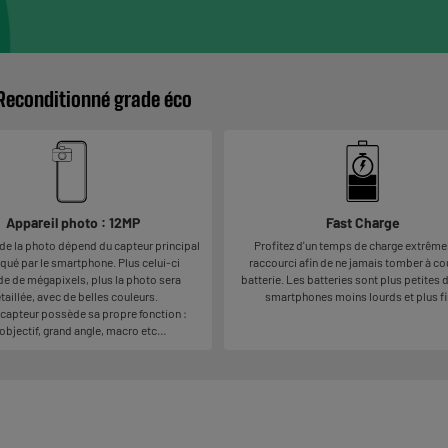
 Reconditionné grade éco
Appareil photo : 12MP
Fast Charge
 de la photo dépend du capteur principal
Profitez d'un temps de charge extrêm
ué par le smartphone. Plus celui-ci
raccourci afin de ne jamais tomber à co
e de mégapixels, plus la photo sera
batterie. Les batteries sont plus petites 
taillée, avec de belles couleurs.
smartphones moins lourds et plus fi
capteur possède sa propre fonction :
objectif, grand angle, macro etc…