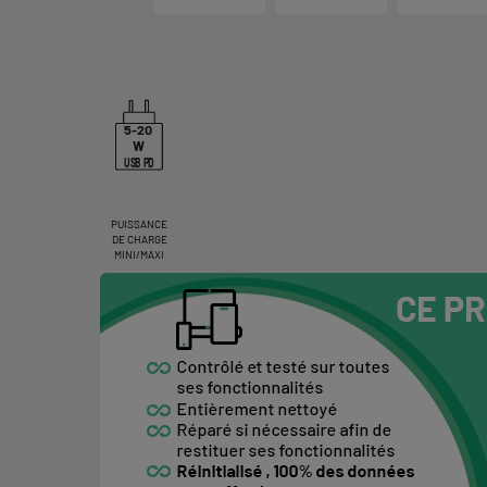
5-20
W
USB PD
PUISSANCE
DE CHARGE
MINI/MAXI