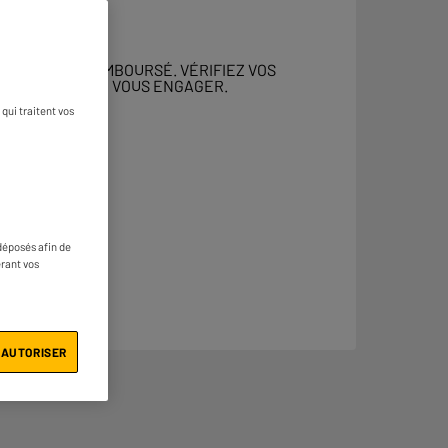
 DOIT ÊTRE REMBOURSÉ. VÉRIFIEZ VOS
ENT AVANT DE VOUS ENGAGER.
qui traitent vos
déposés afin de
érant vos
 AUTORISER