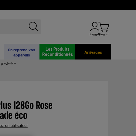
Compte
Panier
Les Produits
On reprend vos
Arrivages
Reconditionnés
appareils
 grade éco
Plus 128Go Rose
rade éco
ez un utilisateur