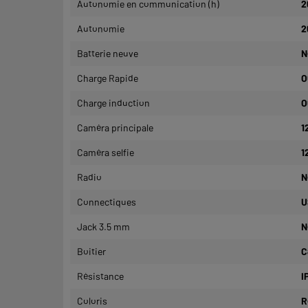
Autonomie en communication (h)
2
Autonomie
2
Batterie neuve
N
Charge Rapide
O
Charge induction
O
Caméra principale
1
Caméra selfie
1
Radio
N
Connectiques
U
Jack 3.5 mm
N
Boitier
C
Résistance
I
Coloris
R