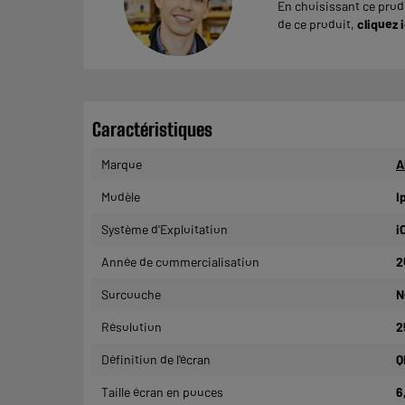
En choisissant ce produ
de ce produit,
cliquez i
Caractéristiques
Marque
A
Modèle
I
Système d'Exploitation
i
Année de commercialisation
2
Surcouche
N
Résolution
2
Définition de l'écran
Q
Taille écran en pouces
6