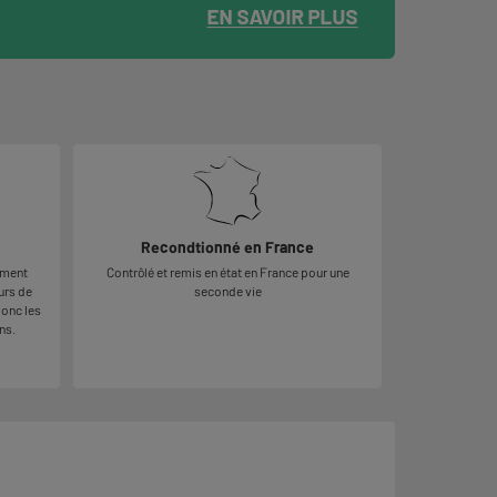
Recondtionné en France
ement
Contrôlé et remis en état en France pour une
urs de
seconde vie
donc les
ns.