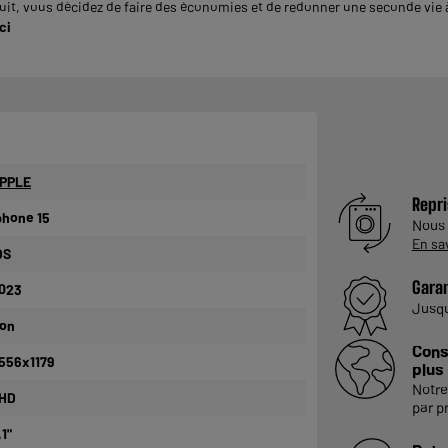
it, vous décidez de faire des économies et de redonner une seconde vie à 
ci
PPLE
Repri
phone 15
Nous
En sa
OS
Garan
023
Jusq
on
Cons
556x1179
plus
Notre
HD
par p
,1"