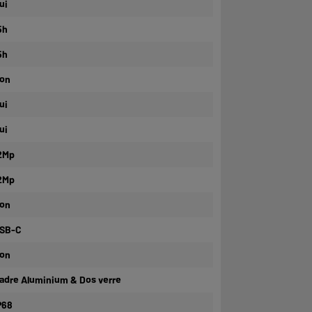
ui
5h
5h
on
ui
ui
2Mp
2Mp
on
SB-C
on
adre Aluminium & Dos verre
P68