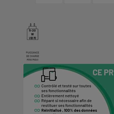
5-20
W
USB PD
PUISSANCE
DE CHARGE
MINI/MAXI