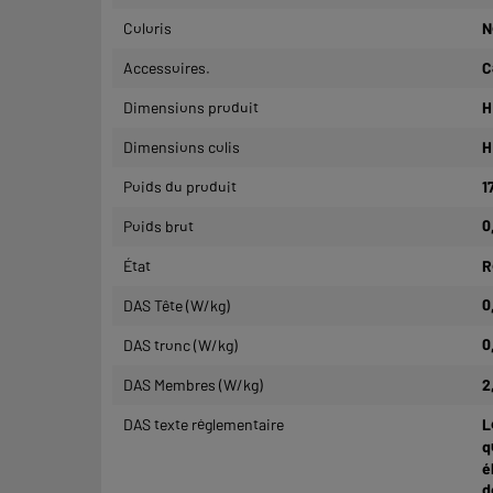
Coloris
N
Accessoires.
C
Dimensions produit
H
Dimensions colis
H
Poids du produit
1
Poids brut
0
État
R
DAS Tête (W/kg)
0
DAS tronc (W/kg)
0
DAS Membres (W/kg)
2
DAS texte réglementaire
L
q
é
d