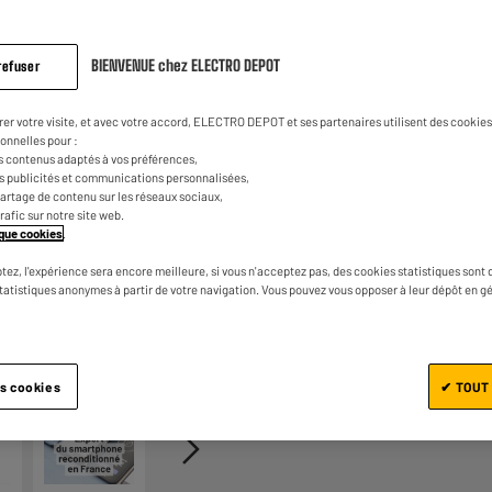
439
€
98
avis.
Lien
sur
la
2
€
56
BIENVENUE chez ELECTRO DEPOT
Dont
refuser
même
page.
UN CRÉDIT VOUS ENGAGE ET
CAPACITÉS DE REMBOURSEM
rer votre visite, et avec votre accord, ELECTRO DEPOT et ses partenaires utilisent des cookies 
onnelles pour :
s contenus adaptés à vos préférences,
es publicités et communications personnalisées,
e partage de contenu sur les réseaux sociaux,
trafic sur notre site web.
tique cookies
.
tez, l'expérience sera encore meilleure, si vous n'acceptez pas, des cookies statistiques sont 
statistiques anonymes à partir de votre navigation. Vous pouvez vous opposer à leur dépôt en g
Ajouter au panier
1/4
es cookies
✔ TOUT