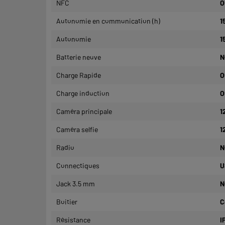
NFC
O
Autonomie en communication (h)
1
Autonomie
1
Batterie neuve
N
Charge Rapide
O
Charge induction
O
Caméra principale
1
Caméra selfie
1
Radio
N
Connectiques
U
Jack 3.5 mm
N
Boitier
C
Résistance
I