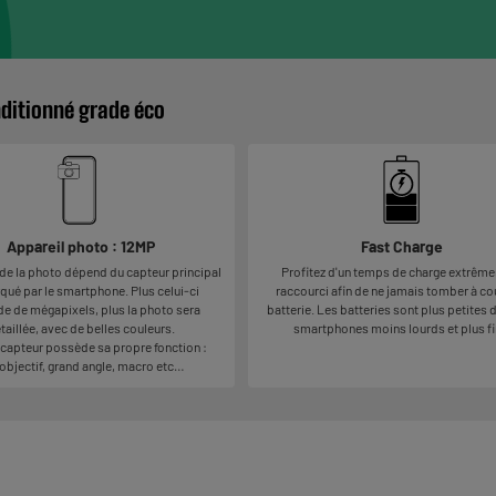
nditionné grade éco
Appareil photo : 12MP
Fast Charge
 de la photo dépend du capteur principal
Profitez d'un temps de charge extrêm
ué par le smartphone. Plus celui-ci
raccourci afin de ne jamais tomber à co
e de mégapixels, plus la photo sera
batterie. Les batteries sont plus petites 
taillée, avec de belles couleurs.
smartphones moins lourds et plus fi
capteur possède sa propre fonction :
objectif, grand angle, macro etc…