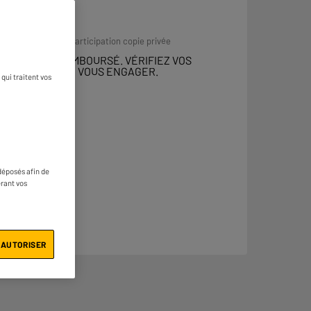
8
€
40
Dont
 DOIT ÊTRE REMBOURSÉ. VÉRIFIEZ VOS
ENT AVANT DE VOUS ENGAGER.
qui traitent vos
déposés afin de
érant vos
 AUTORISER