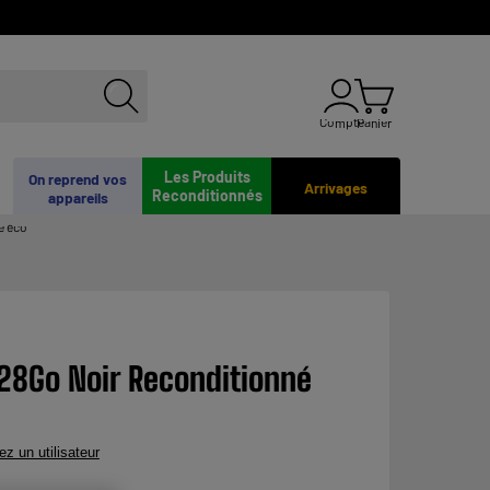
Compte
Panier
Les Produits
On reprend vos
Arrivages
Reconditionnés
appareils
e éco
128Go Noir Reconditionné
ez un utilisateur