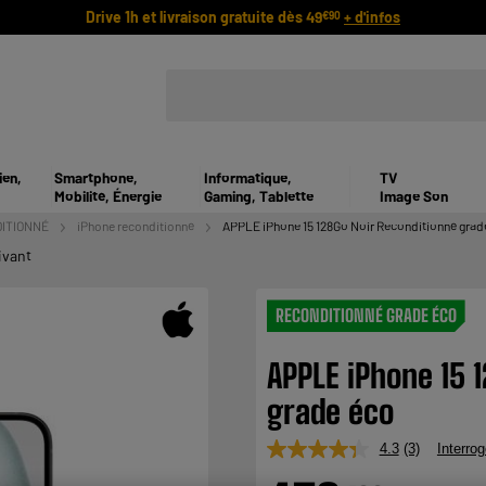
Drive 1h et livraison gratuite dès 49
+ d'infos
€90
ien,
Smartphone,
Informatique,
TV
Mobilité, Énergie
Gaming, Tablette
Image Son
ITIONNÉ
iPhone reconditionné
APPLE iPhone 15 128Go Noir Reconditionné grad
ivant
RECONDITIONNÉ GRADE ÉCO
APPLE iPhone 15 
grade éco
4.3
(3)
Interrog
Lire
3