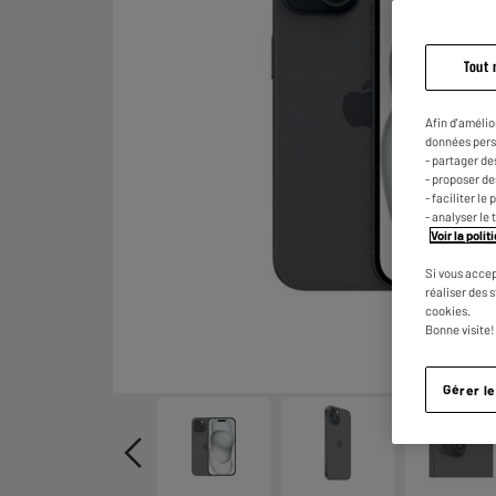
Tout 
Afin d'amélio
données pers
- partager de
- proposer d
- faciliter l
- analyser le 
Voir la poli
Si vous accep
réaliser des 
cookies.
Bonne visite!
Gérer l