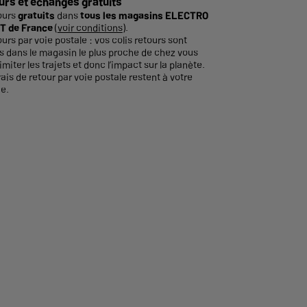
urs et échanges gratuits
ours
gratuits
dans
tous les magasins ELECTRO
T de France
(
voir conditions
).
ours par voie postale : vos colis retours sont
és dans le magasin le plus proche de chez vous
imiter les trajets et donc l’impact sur la planète.
rais de retour par voie postale restent à votre
e.