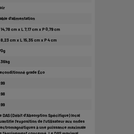
oir
able d'alimentation
 14,78 cm x L 7,17 cm x P 0,79 cm
 8,23 cm x L 15,35 cm x P 4 cm
70g
,36kg
econditionné grade Éco
,99
,98
,99
e DAS (Débit d’Absorption Spécifique) local
uantifie l’exposition de l’utilisateur aux ondes
lectromagnétiques à une puissance maximale
e l’équipement concerné. Le DAS maximal