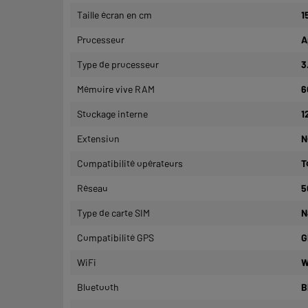
Taille écran en cm
1
Processeur
A
Type de processeur
3
Mémoire vive RAM
6
Stockage interne
1
Extension
N
Compatibilité opérateurs
T
Réseau
5
Type de carte SIM
N
Compatibilité GPS
G
WiFi
W
Bluetooth
B