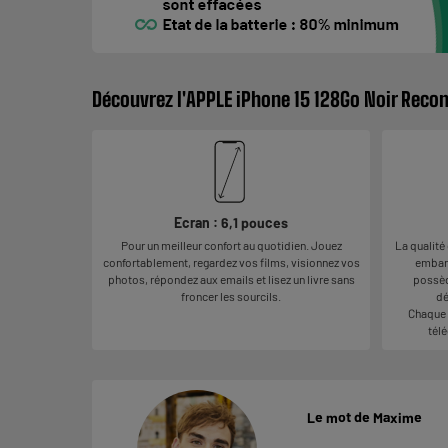
Découvrez l'APPLE iPhone 15 128Go Noir Reco
Ecran : 6,1 pouces
Pour un meilleur confort au quotidien. Jouez
La qualité
confortablement, regardez vos films, visionnez vos
embarq
photos, répondez aux emails et lisez un livre sans
possèd
froncer les sourcils.
dé
Chaque 
télé
Le mot de Maxime