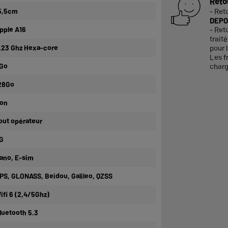
Reto
5,5cm
- Ret
DEPO
pple A16
- Ret
trait
.23 Ghz Hexa-core
pour l
Les f
Go
charg
28Go
on
out opérateur
G
ano, E-sim
PS, GLONASS, Beidou, Galileo, QZSS
ifi 6 (2,4/5Ghz)
luetooth 5.3