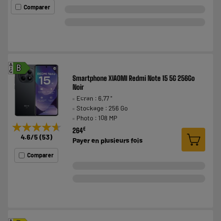
Comparer
A
B
G
Smartphone XIAOMI Redmi Note 15 5G 256Go
Noir
Ecran : 6,77 "
Stockage : 256 Go
Photo : 108 MP
★★★★★
★★★★★
€
264
4.6
/5
(
53
)
Payer en
plusieurs fois
Comparer