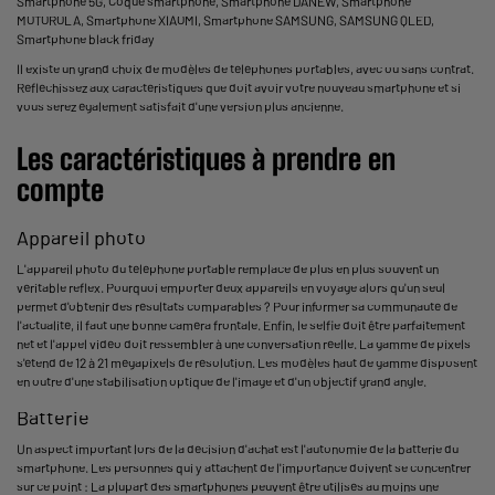
Smartphone 5G
,
Coque smartphone
,
Smartphone DANEW
,
Smartphone
MOTOROLA
,
Smartphone XIAOMI
,
Smartphone SAMSUNG
,
SAMSUNG QLED
,
Smartphone black friday
Il existe un grand choix de modèles de téléphones portables, avec ou sans contrat.
Réfléchissez aux caractéristiques que doit avoir votre nouveau smartphone et si
vous serez également satisfait d'une version plus ancienne.
Les caractéristiques à prendre en
compte
Appareil photo
L'appareil photo du téléphone portable remplace de plus en plus souvent un
véritable reflex. Pourquoi emporter deux appareils en voyage alors qu'un seul
permet d'obtenir des résultats comparables ? Pour informer sa communauté de
l'actualité, il faut une bonne caméra frontale. Enfin, le selfie doit être parfaitement
net et l'appel vidéo doit ressembler à une conversation réelle. La gamme de pixels
s'étend de 12 à 21 mégapixels de résolution. Les modèles haut de gamme disposent
en outre d'une stabilisation optique de l'image et d'un objectif grand angle.
Batterie
Un aspect important lors de la décision d'achat est l'autonomie de la batterie du
smartphone. Les personnes qui y attachent de l'importance doivent se concentrer
sur ce point : La plupart des smartphones peuvent être utilisés au moins une