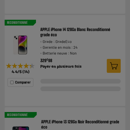
RECONDITIONNÉ
APPLE iPhone 14 128Go Blanc Reconditionné
grade éco
Grade : GradeEco
Garantie en mois : 24
Batterie neuve : Non
€
329
98
★★★★★
★★★★★
Payer en
plusieurs fois
4.4
/5
(
14
)
Comparer
RECONDITIONNÉ
APPLE iPhone 13 128Go Noir Reconditionné grade
éco