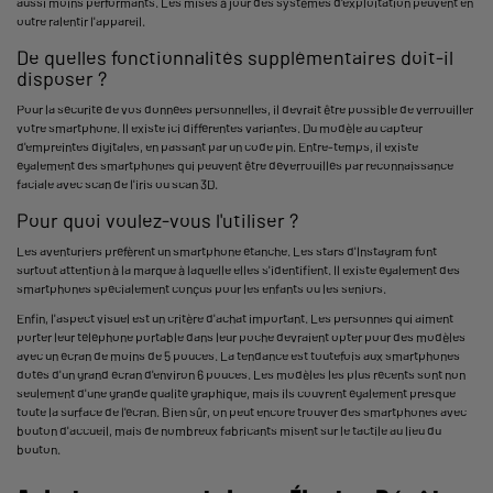
aussi moins performants. Les mises à jour des systèmes d'exploitation peuvent en
outre ralentir l'appareil.
De quelles fonctionnalités supplémentaires doit-il
disposer ?
Pour la sécurité de vos données personnelles, il devrait être possible de verrouiller
votre smartphone. Il existe ici différentes variantes. Du modèle au capteur
d'empreintes digitales, en passant par un code pin. Entre-temps, il existe
également des smartphones qui peuvent être déverrouillés par reconnaissance
faciale avec scan de l'iris ou scan 3D.
Pour quoi voulez-vous l'utiliser ?
Les aventuriers préfèrent un smartphone étanche. Les stars d'Instagram font
surtout attention à la marque à laquelle elles s'identifient. Il existe également des
smartphones spécialement conçus pour les enfants ou les seniors.
Enfin, l'aspect visuel est un critère d'achat important. Les personnes qui aiment
porter leur téléphone portable dans leur poche devraient opter pour des modèles
avec un écran de moins de 5 pouces. La tendance est toutefois aux smartphones
dotés d'un grand écran d'environ 6 pouces. Les modèles les plus récents sont non
seulement d'une grande qualité graphique, mais ils couvrent également presque
toute la surface de l'écran. Bien sûr, on peut encore trouver des smartphones avec
bouton d'accueil, mais de nombreux fabricants misent sur le tactile au lieu du
bouton.