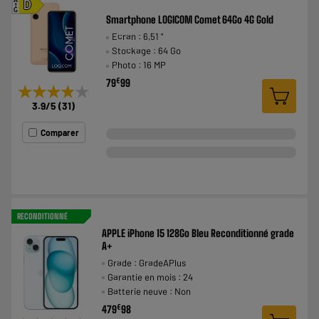
A
D
G
Smartphone LOGICOM Comet 64Go 4G Gold
Ecran : 6,51 "
Stockage : 64 Go
Photo : 16 MP
€
79
99
★★★★★
★★★★★
3.9
/5
(
31
)
Comparer
RECONDITIONNÉ
APPLE iPhone 15 128Go Bleu Reconditionné grade
A+
Grade : GradeAPlus
Garantie en mois : 24
Batterie neuve : Non
€
479
98