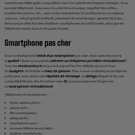
smarphones débloqués compatibles avec les opérateurs français et belges. Vous
pourrez téléphoner, mais aussi écouter de la musique, regarder des vidéos,
prendre des photos, etc... avec votre smartphone. Et profitez de nos nombreux
services : retrait gratuit en dépôt, paiement sécurisé en ligne, garantie de 2 ans…
Retrouvez la sélection des meilleurs smartphones reconditionnés, ainsi que les
téléphones neufs dans notre guide d’achat.
Smartphone pas cher
Vous souhaitez faire l’
achat d’un smartphone
pas cher, mais sans renoncer à
la
qualité
? Avez-vous pensé à
acheter un téléphone portable reconditionné
?
Tous les
constructeurs
proposent aujourd’hui des téléphones pour tous
les
budgets
, de l’entrée au
haut de gamme
. Mais si vous souhaitez un modèle en
particulier, avec une bonne
capacité de stockage
, un
design
élégant et fin, une
compatibilité avec des écouteurs sans
fil
, vous pouvez vous diriger vers
un
smartphone reconditionné
.
Téléphones et smartphones :
triple capteur photo
;
galaxy note
;
découvrez galaxy
;
galaxy buds
;
smartphone oppo
;
nouveau téléphone portable
;
meilleur smartphone
;