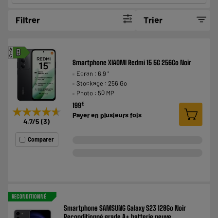
Filtrer
Trier
A
B
G
Smartphone XIAOMI Redmi 15 5G 256Go Noir
Ecran : 6,9 "
Stockage : 256 Go
Photo : 50 MP
€
199
★★★★★
★★★★★
Payer en
plusieurs fois
4.7
/5
(
3
)
Comparer
RECONDITIONNÉ
Smartphone SAMSUNG Galaxy S23 128Go Noir
Reconditionné grade A+ batterie neuve