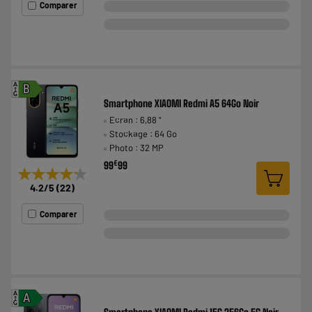
Comparer
A
B
G
Smartphone XIAOMI Redmi A5 64Go Noir
Ecran : 6,88 "
Stockage : 64 Go
Photo : 32 MP
€
99
99
★★★★★
★★★★★
4.2
/5
(
22
)
Comparer
A
A
G