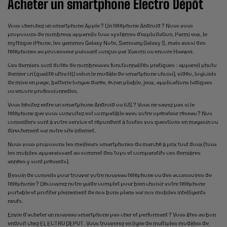
Acheter un smartphone Électro Dépôt
Vous cherchez un smartphone Apple ? Un téléphone Android ? Nous vous
proposons de nombreux appareils tous systèmes d’exploitation. Parmi eux, le
mythique iPhone, les gammes Galaxy Note, Samsung Galaxy S, mais aussi des
téléphones au processeur puissant conçus par Xiaomi ou encore Huawei.
Ces derniers sont dotés de nombreuses fonctionnalités pratiques : appareil photo
dernier cri (qualité ultra HD selon le modèle de smartphone choisi), vidéo, logiciels
de mise en page, batterie longue durée, écran pliable, jeux, applications ludiques
ou encore professionnelles.
Vous hésitez entre un smartphone Android ou iOS ? Vous ne savez pas si le
téléphone que vous convoitez est compatible avec votre opérateur réseau ? Nos
conseillers sont à votre service et répondent à toutes vos questions en magasin ou
directement sur notre site internet.
Nous vous proposons les meilleurs smartphones du marché à prix tout doux (tous
les mobiles apparaissant au sommet des tops et comparatifs ces dernières
années y sont présents).
Besoin de conseils pour trouver votre nouveau téléphone ou des accessoires de
téléphonie ? Découvrez notre guide complet pour bien choisir votre téléphone
portable et profiter pleinement de nos bons plans sur nos mobiles intelligents
neufs.
Envie d'acheter un nouveau smartphone pas cher et performant ? Vous êtes au bon
endroit chez ELECTRO DEPOT. Vous trouverez en ligne de multiples modèles de