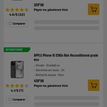
€
329
98
★★★★★
★★★★★
Payer en
plusieurs fois
4.6
/5
(
22
)
Comparer
RECONDITIONNÉ
APPLE iPhone 15 128Go Noir Reconditionné grade
éco
Grade : GradeEco
Garantie en mois : 24
Batterie neuve : Non
€
439
98
★★★★★
★★★★★
Payer en
plusieurs fois
4.1
/5
(
7
)
Comparer