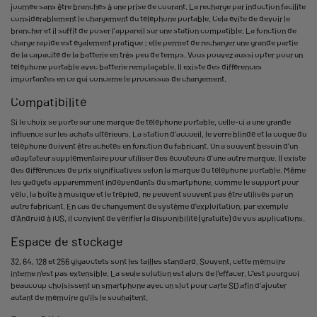
journée sans être branchés à une prise de courant. La recharge par induction facilite
considérablement le chargement du téléphone portable. Cela évite de devoir le
brancher et il suffit de poser l'appareil sur une station compatible. La fonction de
charge rapide est également pratique : elle permet de recharger une grande partie
de la capacité de la batterie en très peu de temps. Vous pouvez aussi opter pour un
téléphone portable avec batterie remplaçable. Il existe des différences
importantes en ce qui concerne le processus de chargement.
Compatibilité
Si le choix se porte sur une marque de téléphone portable, celle-ci a une grande
influence sur les achats ultérieurs. La station d'accueil, le verre blindé et la coque du
téléphone doivent être achetés en fonction du fabricant. On a souvent besoin d'un
adaptateur supplémentaire pour utiliser des écouteurs d'une autre marque. Il existe
des différences de prix significatives selon la marque du téléphone portable. Même
les gadgets apparemment indépendants du smartphone, comme le support pour
vélo, la boîte à musique et le trépied, ne peuvent souvent pas être utilisés par un
autre fabricant. En cas de changement de système d'exploitation, par exemple
d'Android à iOS, il convient de vérifier la disponibilité (gratuite) de vos applications.
Espace de stockage
32, 64, 128 et 256 gigaoctets sont les tailles standard. Souvent, cette mémoire
interne n'est pas extensible. La seule solution est alors de l'effacer. C'est pourquoi
beaucoup choisissent un smartphone avec un slot pour carte SD afin d'ajouter
autant de mémoire qu'ils le souhaitent.