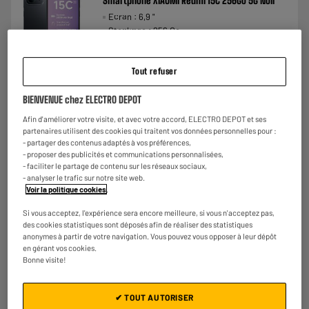
Smartphone XIAOMI Redmi 15C 256Go 5G Noir
Ecran : 6,9 "
Stockage : 256 Go
Photo : 50 MP
€
158
★★★★★
★★★★★
Tout refuser
Payer en
plusieurs fois
3.5
/5
(
75
)
BIENVENUE chez ELECTRO DEPOT
Comparer
Afin d'améliorer votre visite, et avec votre accord, ELECTRO DEPOT et ses
partenaires utilisent des cookies qui traitent vos données personnelles pour :
- partager des contenus adaptés à vos préférences,
- proposer des publicités et communications personnalisées,
- faciliter le partage de contenu sur les réseaux sociaux,
- analyser le trafic sur notre site web.
Voir la politique cookies
.
Si vous acceptez, l'expérience sera encore meilleure, si vous n'acceptez pas,
des cookies statistiques sont déposés afin de réaliser des statistiques
anonymes à partir de votre navigation. Vous pouvez vous opposer à leur dépôt
en gérant vos cookies.
Bonne visite!
✔ TOUT AUTORISER