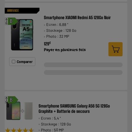
ARRIVAGE
Smartphone XIAOMI Redmi A5 128Go Noir
A
B
Ecran : 6,88 "
G
Stockage : 128 Go
Photo : 32 MP
€
129
Payer en
plusieurs fois
Comparer
A
B
G
Smartphone SAMSUNG Galaxy A56 5G 128Go
Graphite + Batterie de secours
Ecran : 5,4 "
Stockage : 128 Go
★★★★★
★★★★★
Photo : 50 MP