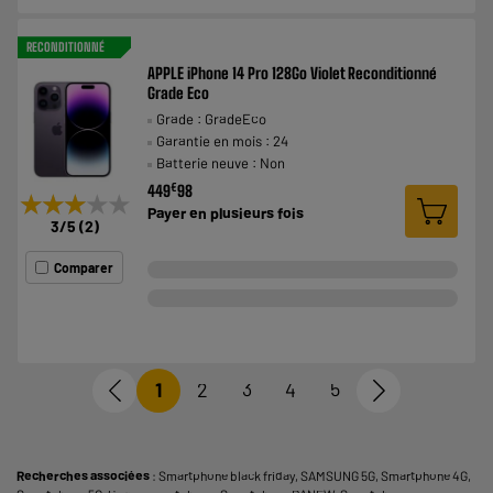
RECONDITIONNÉ
APPLE iPhone 14 Pro 128Go Violet Reconditionné
Grade Eco
Grade : GradeEco
Garantie en mois : 24
Batterie neuve : Non
€
449
98
★★★★★
★★★★★
Payer en
plusieurs fois
3
/5
(
2
)
Comparer
1
2
3
4
5
Recherches associées
:
Smartphone black friday
,
SAMSUNG 5G
,
Smartphone 4G
,