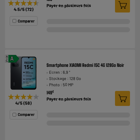
★★★★★
★★★★★
Payer en
plusieurs fois
4.5
/5
(
72
)
Comparer
A
A
G
Smartphone XIAOMI Redmi 15C 4G 128Go Noir
Ecran : 6,9 "
Stockage : 128 Go
Photo : 50 MP
€
149
★★★★★
★★★★★
Payer en
plusieurs fois
4
/5
(
58
)
Comparer