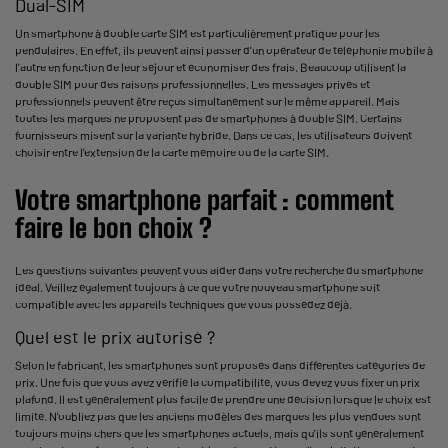
Dual-SIM
Un smartphone à double carte SIM est particulièrement pratique pour les
pendulaires. En effet, ils peuvent ainsi passer d'un opérateur de téléphonie mobile à
l'autre en fonction de leur séjour et économiser des frais. Beaucoup utilisent la
double SIM pour des raisons professionnelles. Les messages privés et
professionnels peuvent être reçus simultanément sur le même appareil. Mais
toutes les marques ne proposent pas de smartphones à double SIM. Certains
fournisseurs misent sur la variante hybride. Dans ce cas, les utilisateurs doivent
choisir entre l'extension de la carte mémoire ou de la carte SIM.
Votre smartphone parfait : comment
faire le bon choix ?
Les questions suivantes peuvent vous aider dans votre recherche du smartphone
idéal. Veillez également toujours à ce que votre nouveau smartphone soit
compatible avec les appareils techniques que vous possédez déjà.
Quel est le prix autorisé ?
Selon le fabricant, les smartphones sont proposés dans différentes catégories de
prix. Une fois que vous avez vérifié la compatibilité, vous devez vous fixer un prix
plafond. Il est généralement plus facile de prendre une décision lorsque le choix est
limité. N'oubliez pas que les anciens modèles des marques les plus vendues sont
toujours moins chers que les smartphones actuels, mais qu'ils sont généralement