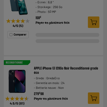
Ecran : 6,8 "
Stockage : 256 Go
Photo : 50 MP
€
159
★★★★★
★★★★★
Payer en
plusieurs fois
4
/5
(
5
)
Comparer
RECONDITIONNÉ
APPLE iPhone 13 128Go Noir Reconditionné grade
éco
Grade : GradeEco
Garantie en mois : 24
Batterie neuve : Non
€
279
98
★★★★★
★★★★★
Payer en
plusieurs fois
4.5
/5
(
81
)