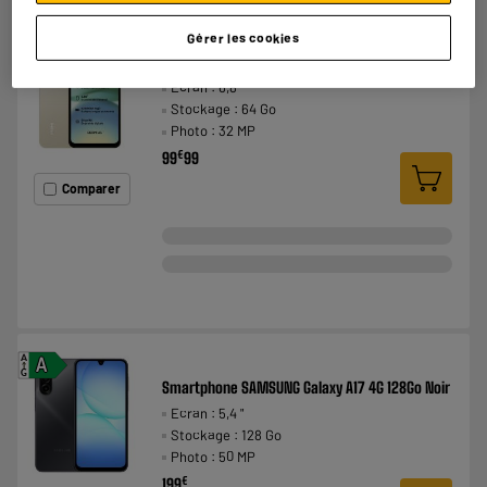
A
Gérer les cookies
B
G
Smartphone XIAOMI Redmi A5 64Go Or
Ecran : 6,8 "
Stockage : 64 Go
Photo : 32 MP
€
99
99
Comparer
A
A
G
Smartphone SAMSUNG Galaxy A17 4G 128Go Noir
Ecran : 5,4 "
Stockage : 128 Go
Photo : 50 MP
€
199