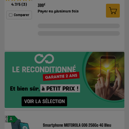
4.7
/5
(
3
)
€
399
Payer en
plusieurs fois
Comparer
A
A
G
Smartphone MOTOROLA G06 256Go 4G Bleu