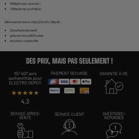
téléphones xiaomi
;
Téléphone portable
;
Découvrez aussi chez Electro Dépôt :
Smartphone neuf
iphone reconditionne
montre connectée
DES PRIX, MAIS PAS SEULEMENT !
157 407 avis
PAIEMENT SÉCURISÉ
GARANTIE À VIE
authentifiés pour
ELECTRO DEPOT
★★★★★
★★★★★
4,3
SERVICE APRÈS-
QUESTIONS /
SERVICE CLIENT
VENTE
RÉPONSES