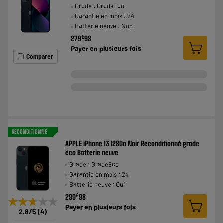
Grade : GradeEco
Garantie en mois : 24
Batterie neuve : Non
€
279
98
Payer en
plusieurs fois
Comparer
RECONDITIONNÉ
APPLE iPhone 13 128Go Noir Reconditionné grade
éco Batterie neuve
Grade : GradeEco
Garantie en mois : 24
Batterie neuve : Oui
€
299
98
★★★★★
★★★★★
Payer en
plusieurs fois
2.8
/5
(
4
)