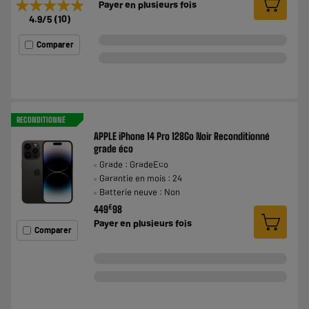
★★★★★
★★★★★
Payer en
plusieurs fois
4.9
/5
(
10
)
Comparer
RECONDITIONNÉ
APPLE iPhone 14 Pro 128Go Noir Reconditionné
grade éco
Grade : GradeEco
Garantie en mois : 24
Batterie neuve : Non
€
449
98
Payer en
plusieurs fois
Comparer