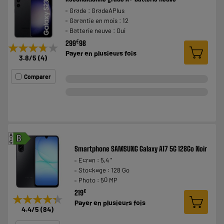
Grade : GradeAPlus
Garantie en mois : 12
Batterie neuve : Oui
€
299
98
★★★★★
★★★★★
Payer en
plusieurs fois
3.8
/5
(
4
)
Comparer
A
B
G
Smartphone SAMSUNG Galaxy A17 5G 128Go Noir
Ecran : 5,4 "
Stockage : 128 Go
Photo : 50 MP
€
219
★★★★★
★★★★★
Payer en
plusieurs fois
4.4
/5
(
84
)