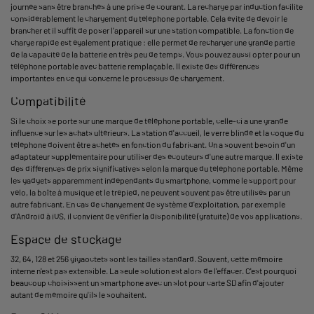
journée sans être branchés à une prise de courant. La recharge par induction facilite
considérablement le chargement du téléphone portable. Cela évite de devoir le
brancher et il suffit de poser l'appareil sur une station compatible. La fonction de
charge rapide est également pratique : elle permet de recharger une grande partie
de la capacité de la batterie en très peu de temps. Vous pouvez aussi opter pour un
téléphone portable avec batterie remplaçable. Il existe des différences
importantes en ce qui concerne le processus de chargement.
Compatibilité
Si le choix se porte sur une marque de téléphone portable, celle-ci a une grande
influence sur les achats ultérieurs. La station d'accueil, le verre blindé et la coque du
téléphone doivent être achetés en fonction du fabricant. On a souvent besoin d'un
adaptateur supplémentaire pour utiliser des écouteurs d'une autre marque. Il existe
des différences de prix significatives selon la marque du téléphone portable. Même
les gadgets apparemment indépendants du smartphone, comme le support pour
vélo, la boîte à musique et le trépied, ne peuvent souvent pas être utilisés par un
autre fabricant. En cas de changement de système d'exploitation, par exemple
d'Android à iOS, il convient de vérifier la disponibilité (gratuite) de vos applications.
Espace de stockage
32, 64, 128 et 256 gigaoctets sont les tailles standard. Souvent, cette mémoire
interne n'est pas extensible. La seule solution est alors de l'effacer. C'est pourquoi
beaucoup choisissent un smartphone avec un slot pour carte SD afin d'ajouter
autant de mémoire qu'ils le souhaitent.