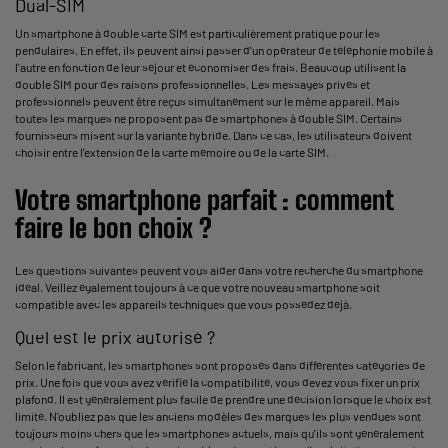
Dual-SIM
Un smartphone à double carte SIM est particulièrement pratique pour les
pendulaires. En effet, ils peuvent ainsi passer d'un opérateur de téléphonie mobile à
l'autre en fonction de leur séjour et économiser des frais. Beaucoup utilisent la
double SIM pour des raisons professionnelles. Les messages privés et
professionnels peuvent être reçus simultanément sur le même appareil. Mais
toutes les marques ne proposent pas de smartphones à double SIM. Certains
fournisseurs misent sur la variante hybride. Dans ce cas, les utilisateurs doivent
choisir entre l'extension de la carte mémoire ou de la carte SIM.
Votre smartphone parfait : comment
faire le bon choix ?
Les questions suivantes peuvent vous aider dans votre recherche du smartphone
idéal. Veillez également toujours à ce que votre nouveau smartphone soit
compatible avec les appareils techniques que vous possédez déjà.
Quel est le prix autorisé ?
Selon le fabricant, les smartphones sont proposés dans différentes catégories de
prix. Une fois que vous avez vérifié la compatibilité, vous devez vous fixer un prix
plafond. Il est généralement plus facile de prendre une décision lorsque le choix est
limité. N'oubliez pas que les anciens modèles des marques les plus vendues sont
toujours moins chers que les smartphones actuels, mais qu'ils sont généralement