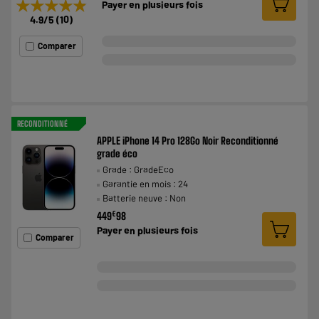
★★★★★
★★★★★
Payer en
plusieurs fois
4.9
/5
(
10
)
Comparer
RECONDITIONNÉ
APPLE iPhone 14 Pro 128Go Noir Reconditionné
grade éco
Grade : GradeEco
Garantie en mois : 24
Batterie neuve : Non
€
449
98
Payer en
plusieurs fois
Comparer