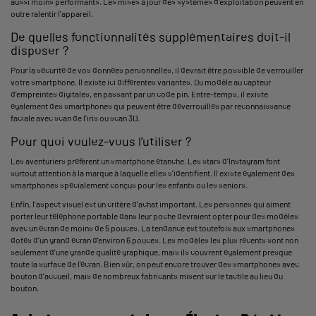
aussi moins performants. Les mises à jour des systèmes d'exploitation peuvent en
outre ralentir l'appareil.
De quelles fonctionnalités supplémentaires doit-il
disposer ?
Pour la sécurité de vos données personnelles, il devrait être possible de verrouiller
votre smartphone. Il existe ici différentes variantes. Du modèle au capteur
d'empreintes digitales, en passant par un code pin. Entre-temps, il existe
également des smartphones qui peuvent être déverrouillés par reconnaissance
faciale avec scan de l'iris ou scan 3D.
Pour quoi voulez-vous l'utiliser ?
Les aventuriers préfèrent un smartphone étanche. Les stars d'Instagram font
surtout attention à la marque à laquelle elles s'identifient. Il existe également des
smartphones spécialement conçus pour les enfants ou les seniors.
Enfin, l'aspect visuel est un critère d'achat important. Les personnes qui aiment
porter leur téléphone portable dans leur poche devraient opter pour des modèles
avec un écran de moins de 5 pouces. La tendance est toutefois aux smartphones
dotés d'un grand écran d'environ 6 pouces. Les modèles les plus récents sont non
seulement d'une grande qualité graphique, mais ils couvrent également presque
toute la surface de l'écran. Bien sûr, on peut encore trouver des smartphones avec
bouton d'accueil, mais de nombreux fabricants misent sur le tactile au lieu du
bouton.