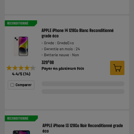
RECONDITIONNÉ
APPLE iPhone 14 128Go Blanc Reconditionné
grade éco
Grade : GradeEco
Garantie en mois : 24
Batterie neuve : Non
€
329
98
★★★★★
★★★★★
Payer en
plusieurs fois
4.4
/5
(
14
)
Comparer
RECONDITIONNÉ
APPLE iPhone 13 128Go Noir Reconditionné grade
éco