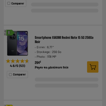
Comparer
A
B
G
Smartphone XIAOMI Redmi Note 15 5G 256Go
Noir
Ecran : 6,77 "
Stockage : 256 Go
Photo : 108 MP
★★★★★
★★★★★
€
264
4.6
/5
(
53
)
Payer en
plusieurs fois
Comparer