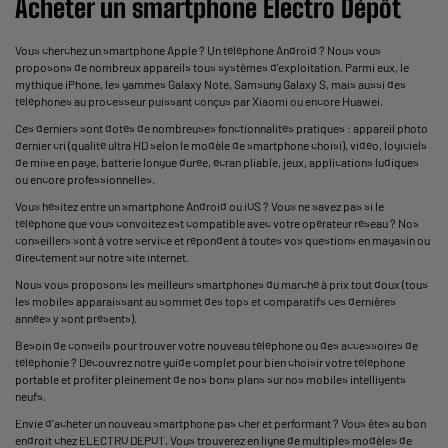
Acheter un smartphone Électro Dépôt
Vous cherchez un smartphone Apple ? Un téléphone Android ? Nous vous
proposons de nombreux appareils tous systèmes d’exploitation. Parmi eux, le
mythique iPhone, les gammes Galaxy Note, Samsung Galaxy S, mais aussi des
téléphones au processeur puissant conçus par Xiaomi ou encore Huawei.
Ces derniers sont dotés de nombreuses fonctionnalités pratiques : appareil photo
dernier cri (qualité ultra HD selon le modèle de smartphone choisi), vidéo, logiciels
de mise en page, batterie longue durée, écran pliable, jeux, applications ludiques
ou encore professionnelles.
Vous hésitez entre un smartphone Android ou iOS ? Vous ne savez pas si le
téléphone que vous convoitez est compatible avec votre opérateur réseau ? Nos
conseillers sont à votre service et répondent à toutes vos questions en magasin ou
directement sur notre site internet.
Nous vous proposons les meilleurs smartphones du marché à prix tout doux (tous
les mobiles apparaissant au sommet des tops et comparatifs ces dernières
années y sont présents).
Besoin de conseils pour trouver votre nouveau téléphone ou des accessoires de
téléphonie ? Découvrez notre guide complet pour bien choisir votre téléphone
portable et profiter pleinement de nos bons plans sur nos mobiles intelligents
neufs.
Envie d'acheter un nouveau smartphone pas cher et performant ? Vous êtes au bon
endroit chez ELECTRO DEPOT. Vous trouverez en ligne de multiples modèles de