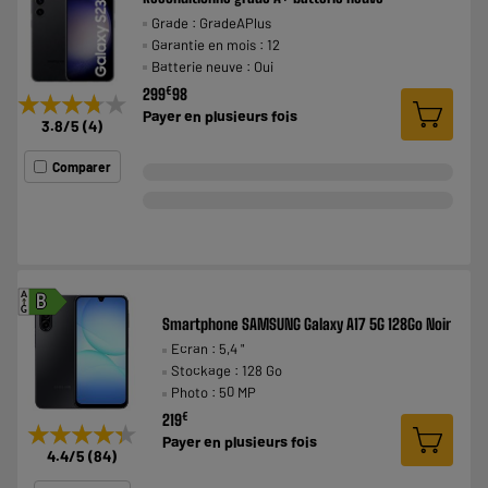
Grade : GradeAPlus
Garantie en mois : 12
Batterie neuve : Oui
€
299
98
★★★★★
★★★★★
Payer en
plusieurs fois
3.8
/5
(
4
)
Comparer
A
B
G
Smartphone SAMSUNG Galaxy A17 5G 128Go Noir
Ecran : 5,4 "
Stockage : 128 Go
Photo : 50 MP
€
219
★★★★★
★★★★★
Payer en
plusieurs fois
4.4
/5
(
84
)