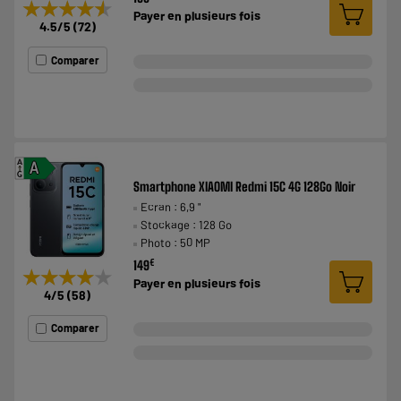
★★★★★
★★★★★
Payer en
plusieurs fois
4.5
/5
(
72
)
Comparer
A
A
G
Smartphone XIAOMI Redmi 15C 4G 128Go Noir
Ecran : 6,9 "
Stockage : 128 Go
Photo : 50 MP
€
149
★★★★★
★★★★★
Payer en
plusieurs fois
4
/5
(
58
)
Comparer