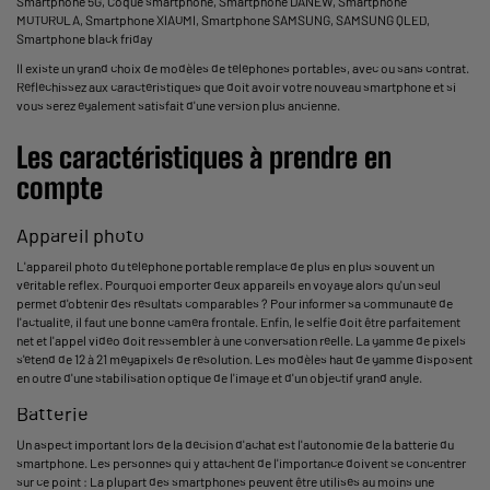
Smartphone 5G
,
Coque smartphone
,
Smartphone DANEW
,
Smartphone
MOTOROLA
,
Smartphone XIAOMI
,
Smartphone SAMSUNG
,
SAMSUNG QLED
,
Smartphone black friday
Il existe un grand choix de modèles de téléphones portables, avec ou sans contrat.
Réfléchissez aux caractéristiques que doit avoir votre nouveau smartphone et si
vous serez également satisfait d'une version plus ancienne.
Les caractéristiques à prendre en
compte
Appareil photo
L'appareil photo du téléphone portable remplace de plus en plus souvent un
véritable reflex. Pourquoi emporter deux appareils en voyage alors qu'un seul
permet d'obtenir des résultats comparables ? Pour informer sa communauté de
l'actualité, il faut une bonne caméra frontale. Enfin, le selfie doit être parfaitement
net et l'appel vidéo doit ressembler à une conversation réelle. La gamme de pixels
s'étend de 12 à 21 mégapixels de résolution. Les modèles haut de gamme disposent
en outre d'une stabilisation optique de l'image et d'un objectif grand angle.
Batterie
Un aspect important lors de la décision d'achat est l'autonomie de la batterie du
smartphone. Les personnes qui y attachent de l'importance doivent se concentrer
sur ce point : La plupart des smartphones peuvent être utilisés au moins une