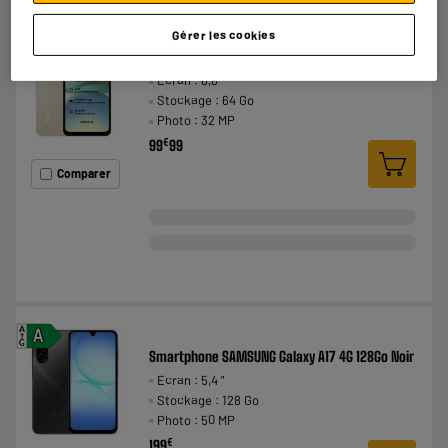
A
Gérer les cookies
B
G
Smartphone XIAOMI Redmi A5 64Go Or
Ecran : 6,8 "
Stockage : 64 Go
Photo : 32 MP
€
99
99
Comparer
A
A
G
Smartphone SAMSUNG Galaxy A17 4G 128Go Noir
Ecran : 5,4 "
Stockage : 128 Go
Photo : 50 MP
€
199