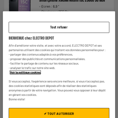
Smartphone XIAOMI Redmi 15C 256Go 5G Noir
Ecran : 6,9 "
Stockage : 256 Go
Photo : 50 MP
€
158
★★★★★
★★★★★
Tout refuser
Payer en
plusieurs fois
3.5
/5
(
75
)
BIENVENUE chez ELECTRO DEPOT
Comparer
Afin d'améliorer votre visite, et avec votre accord, ELECTRO DEPOT et ses
partenaires utilisent des cookies qui traitent vos données personnelles pour :
- partager des contenus adaptés à vos préférences,
- proposer des publicités et communications personnalisées,
- faciliter le partage de contenu sur les réseaux sociaux,
- analyser le trafic sur notre site web.
Voir la politique cookies
.
Si vous acceptez, l'expérience sera encore meilleure, si vous n'acceptez pas,
des cookies statistiques sont déposés afin de réaliser des statistiques
anonymes à partir de votre navigation. Vous pouvez vous opposer à leur dépôt
en gérant vos cookies.
Bonne visite!
✔ TOUT AUTORISER