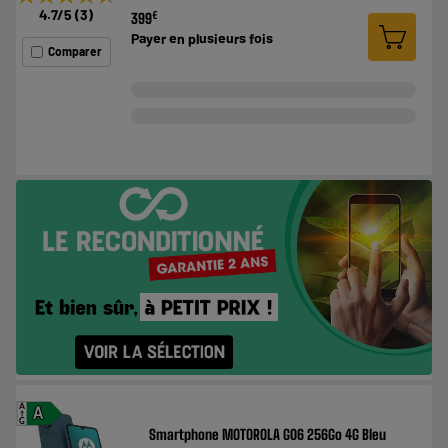
4.7
/5
(
3
)
€
399
Payer en
plusieurs fois
Comparer
A
A
G
Smartphone MOTOROLA G06 256Go 4G Bleu