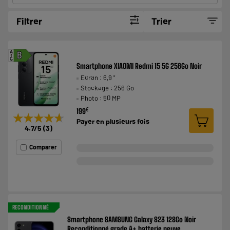
Filtrer
Trier
A
B
G
Smartphone XIAOMI Redmi 15 5G 256Go Noir
Ecran : 6,9 "
Stockage : 256 Go
Photo : 50 MP
€
199
★★★★★
★★★★★
Payer en
plusieurs fois
4.7
/5
(
3
)
Comparer
RECONDITIONNÉ
Smartphone SAMSUNG Galaxy S23 128Go Noir
Reconditionné grade A+ batterie neuve