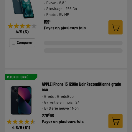
Ecran : 6,8 "
Stockage : 256 Go
Photo : 50 MP
€
159
★★★★★
★★★★★
Payer en
plusieurs fois
4
/5
(
5
)
Comparer
RECONDITIONNÉ
APPLE iPhone 13 128Go Noir Reconditionné grade
éco
Grade : GradeEco
Garantie en mois : 24
Batterie neuve : Non
€
279
98
★★★★★
★★★★★
Payer en
plusieurs fois
4.5
/5
(
81
)