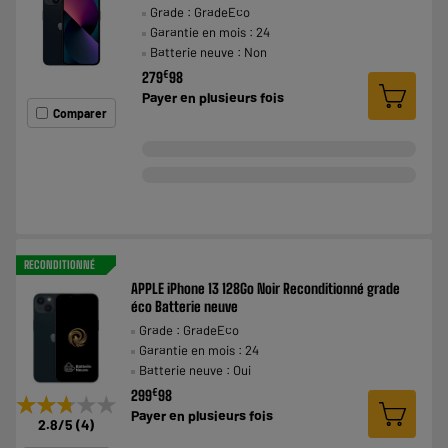
Grade : GradeEco
Garantie en mois : 24
Batterie neuve : Non
€
279
98
Payer en
plusieurs fois
Comparer
RECONDITIONNÉ
APPLE iPhone 13 128Go Noir Reconditionné grade
éco Batterie neuve
Grade : GradeEco
Garantie en mois : 24
Batterie neuve : Oui
€
299
98
★★★★★
★★★★★
Payer en
plusieurs fois
2.8
/5
(
4
)