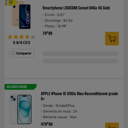
A
D
G
Smartphone LOGICOM Comet 64Go 4G Gold
Ecran : 6,51 "
Stockage : 64 Go
Photo : 16 MP
€
79
99
★★★★★
★★★★★
3.9
/5
(
31
)
Comparer
RECONDITIONNÉ
APPLE iPhone 15 128Go Bleu Reconditionné grade
A+
Grade : GradeAPlus
Garantie en mois : 24
Batterie neuve : Non
€
479
98