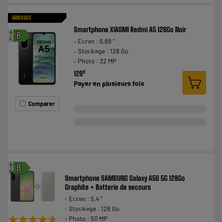
ARRIVAGE
Smartphone XIAOMI Redmi A5 128Go Noir
A
B
Ecran : 6,88 "
G
Stockage : 128 Go
Photo : 32 MP
€
129
Payer en
plusieurs fois
Comparer
A
B
G
Smartphone SAMSUNG Galaxy A56 5G 128Go
Graphite + Batterie de secours
Ecran : 5,4 "
Stockage : 128 Go
★★★★★
★★★★★
Photo : 50 MP