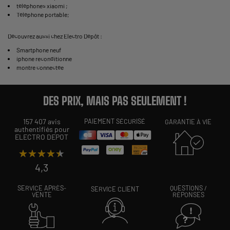
téléphones xiaomi
;
Téléphone portable
;
Découvrez aussi chez Electro Dépôt :
Smartphone neuf
iphone reconditionne
montre connectée
DES PRIX, MAIS PAS SEULEMENT !
157 407 avis
PAIEMENT SÉCURISÉ
GARANTIE À VIE
authentifiés pour
ELECTRO DEPOT
★★★★★
★★★★★
4,3
SERVICE APRÈS-
QUESTIONS /
SERVICE CLIENT
VENTE
RÉPONSES