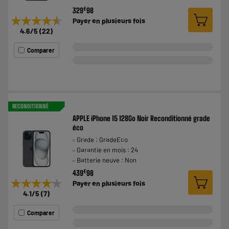
€
329
98
★★★★★
★★★★★
Payer en
plusieurs fois
4.6
/5
(
22
)
Comparer
RECONDITIONNÉ
APPLE iPhone 15 128Go Noir Reconditionné grade
éco
Grade : GradeEco
Garantie en mois : 24
Batterie neuve : Non
€
439
98
★★★★★
★★★★★
Payer en
plusieurs fois
4.1
/5
(
7
)
Comparer