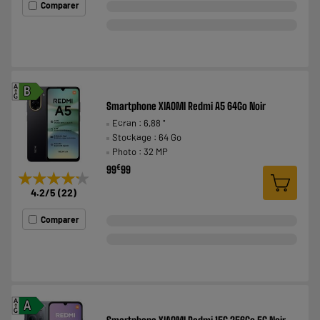
Comparer
A
B
G
Smartphone XIAOMI Redmi A5 64Go Noir
Ecran : 6,88 "
Stockage : 64 Go
Photo : 32 MP
€
99
99
★★★★★
★★★★★
4.2
/5
(
22
)
Comparer
A
A
G