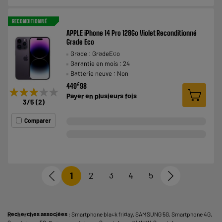
RECONDITIONNÉ
APPLE iPhone 14 Pro 128Go Violet Reconditionné
Grade Eco
Grade : GradeEco
Garantie en mois : 24
Batterie neuve : Non
€
449
98
★★★★★
★★★★★
Payer en
plusieurs fois
3
/5
(
2
)
Comparer
1
2
3
4
5
Recherches associées
:
Smartphone black friday
,
SAMSUNG 5G
,
Smartphone 4G
,