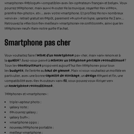
smarphones débloqués compatibles avec les opérateurs français et belges. Vous
pourrez téléphoner, mais aussi écouter de la musique, regarder des vidéos,
prendre des photos, etc... avec votre smartphone. Et profitez de nos nombreux
services : retrait gratuit en dépôt, paiement sécurisé en ligne, garantie de 2 ans…
Retrouvez la sélection des meilleurs smartphones reconditionnés, ainsi que les
téléphones neufs dans notre guide d’achat.
Smartphone pas cher
Vous souhaitez faire l’
achat d’un smartphone
pas cher, mais sans renoncer à
la
qualité
? Avez-vous pensé à
acheter un téléphone portable reconditionné
?
Tous les
constructeurs
proposent aujourd’hui des téléphones pour tous
les
budgets
, de l’entrée au
haut de gamme
. Mais si vous souhaitez un modèle en
particulier, avec une bonne
capacité de stockage
, un
design
élégant et fin, une
compatibilité avec des écouteurs sans
fil
, vous pouvez vous diriger vers
un
smartphone reconditionné
.
Téléphones et smartphones :
triple capteur photo
;
galaxy note
;
découvrez galaxy
;
galaxy buds
;
smartphone oppo
;
nouveau téléphone portable
;
meilleur smartphone
;